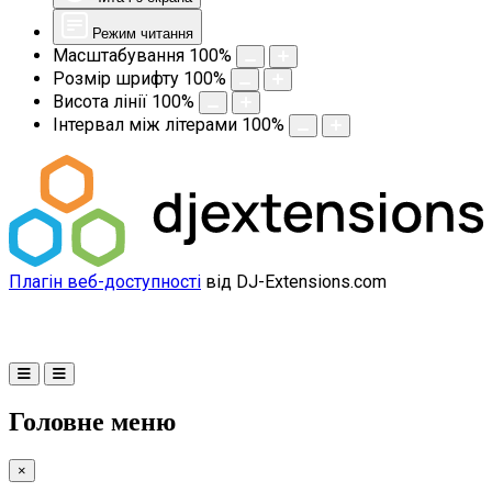
Режим читання
Масштабування
100
%
Розмір шрифту
100
%
Висота лінії
100
%
Інтервал між літерами
100
%
Плагін веб-доступності
від DJ-Extensions.com
Головне меню
×