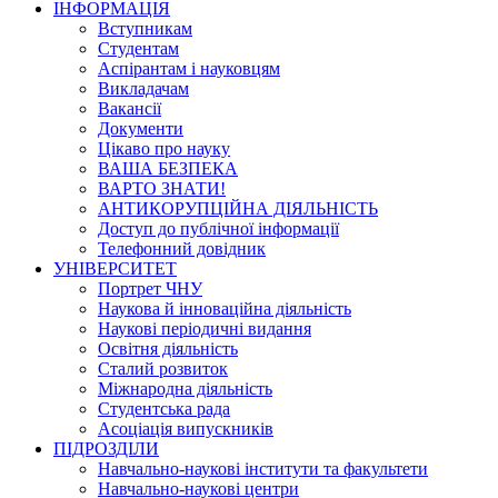
ІНФОРМАЦІЯ
Вступникам
Студентам
Аспірантам і науковцям
Викладачам
Вакансії
Документи
Цікаво про науку
ВАША БЕЗПЕКА
ВАРТО ЗНАТИ!
АНТИКОРУПЦІЙНА ДІЯЛЬНІСТЬ
Доступ до публічної інформації
Телефонний довідник
УНІВЕРСИТЕТ
Портрет ЧНУ
Наукова й інноваційна діяльність
Наукові періодичні видання
Освітня діяльність
Сталий розвиток
Міжнародна діяльність
Студентська рада
Асоціація випускників
ПІДРОЗДІЛИ
Навчально-наукові інститути та факультети
Навчально-наукові центри