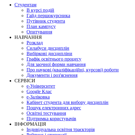
Студентам
В курсі подій
Гайд першокурсника
Путівник студента
План кампусу
Опитування
НАВЧАННЯ
Розклад
Силабуси дисциплін
Вибіркові дисципліни
Графік освітнього процесу
Для заочної форми навчання
Про наукові (кваліфікаційні, курсові) роботи
Документи і роз'яснення
СЕРВІСИ
е-Університет
Google Клас
е-Заліковка
Кабінет студента для вибору дисциплін
Пошук електронних адрес
Освітні тестування
Підтримка користувачів
ІНФОРМАЦІЯ
Індивідуальна освітня траєкторія
Рейтинг і стипендії