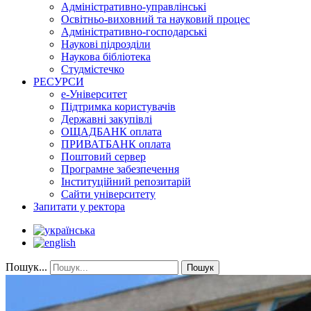
Адміністративно-управлінські
Освітньо-виховний та науковий процес
Адміністративно-господарські
Наукові підрозділи
Наукова бібліотека
Студмістечко
РЕСУРСИ
е-Університет
Підтримка користувачів
Державні закупівлі
ОЩАДБАНК оплата
ПРИВАТБАНК оплата
Поштовий сервер
Програмне забезпечення
Інституційний репозитарій
Сайти університету
Запитати у ректора
Пошук...
Пошук