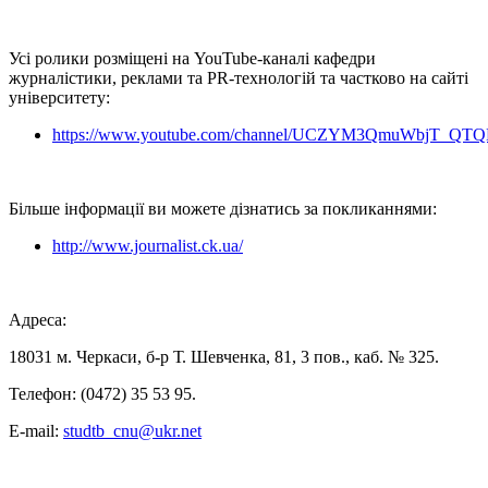
Усі ролики розміщені на YouTube-каналі кафедри
журналістики, реклами та PR-технологій та частково на сайті
університету:
https://www.youtube.com/channel/UCZYM3QmuWbjT_QT
Більше інформації ви можете дізнатись за покликаннями:
http://www.journalist.ck.ua/
Адреса:
18031 м. Черкаси, б-р Т. Шевченка, 81, 3 пов., каб. № 325.
Телефон: (0472) 35 53 95.
Е-mаіl:
studtb_cnu@ukr.net