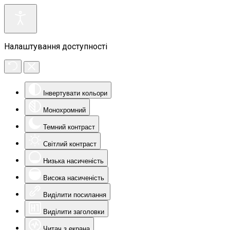
Налаштування доступності
Інвертувати кольори
Монохромний
Темний контраст
Світлий контраст
Низька насиченість
Висока насиченість
Виділити посилання
Виділити заголовки
Читач з екрана