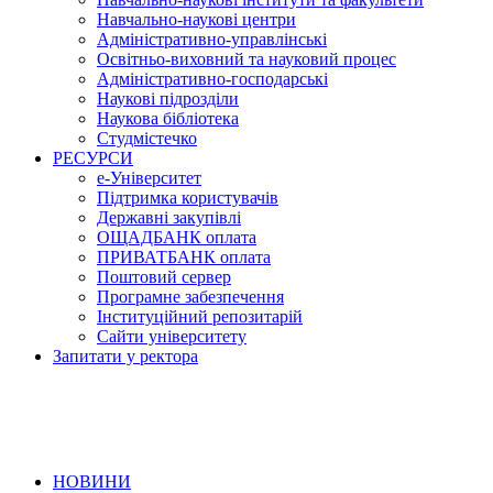
Навчально-наукові центри
Адміністративно-управлінські
Освітньо-виховний та науковий процес
Адміністративно-господарські
Наукові підрозділи
Наукова бібліотека
Студмістечко
РЕСУРСИ
е-Університет
Підтримка користувачів
Державні закупівлі
ОЩАДБАНК оплата
ПРИВАТБАНК оплата
Поштовий сервер
Програмне забезпечення
Інституційний репозитарій
Сайти університету
Запитати у ректора
НОВИНИ