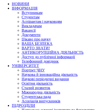
НОВИНИ
ІНФОРМАЦІЯ
Вступникам
Студентам
Аспірантам і науковцям
Викладачам
Вакансії
Документи
Цікаво про науку
ВАША БЕЗПЕКА
ВАРТО ЗНАТИ!
АНТИКОРУПЦІЙНА ДІЯЛЬНІСТЬ
Доступ до публічної інформації
Телефонний довідник
УНІВЕРСИТЕТ
Портрет ЧНУ
Наукова й інноваційна діяльність
Наукові періодичні видання
Освітня діяльність
Сталий розвиток
Міжнародна діяльність
Студентська рада
Асоціація випускників
ПІДРОЗДІЛИ
Навчально-наукові інститути та факультети