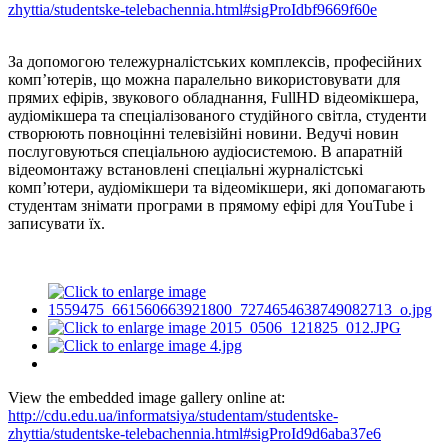
zhyttia/studentske-telebachennia.html#sigProIdbf9669f60e
За допомогою тележурналістських комплексів, професійних
комп’ютерів, що можна паралельно використовувати для
прямих ефірів, звукового обладнання, FullHD відеомікшера,
аудіомікшера та спеціалізованого студійного світла, студенти
створюють повноцінні телевізійні новини. Ведучі новин
послуговуються спеціальною аудіосистемою. В апаратній
відеомонтажу встановлені спеціальні журналістські
комп’ютери, аудіомікшери та відеомікшери, які допомагають
студентам знімати програми в прямому ефірі для YouTube і
записувати їх.
View the embedded image gallery online at:
http://cdu.edu.ua/informatsiya/studentam/studentske-
zhyttia/studentske-telebachennia.html#sigProId9d6aba37e6