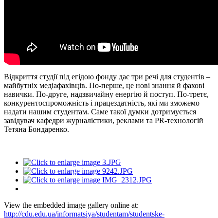
Відкриття студії під егідою фонду дає три речі для студентів –
майбутніх медіафахівців. По-перше, це нові знання й фахові
навички. По-друге, надзвичайну енергію й поступ. По-третє,
конкурентоспроможність і працездатність, які ми зможемо
надати нашим студентам. Саме такої думки дотримується
завідувач кафедри журналістики, реклами та PR-технологій
Тетяна Бондаренко.
View the embedded image gallery online at:
http://cdu.edu.ua/informatsiya/studentam/studentske-