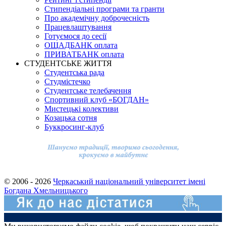
Стипендіальні програми та гранти
Про академічну доброчесність
Працевлаштування
Готуємося до сесії
ОЩАДБАНК оплата
ПРИВАТБАНК оплата
СТУДЕНТСЬКЕ ЖИТТЯ
Студентська рада
Студмістечко
Студентське телебачення
Спортивний клуб «БОГДАН»
Мистецькі колективи
Козацька сотня
Буккросинг-клуб
© 2006 - 2026
Черкаський національний університет імені
Богдана Хмельницького