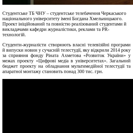
Студентське ТБ ЧНУ – студентське телебачення Черкаського
національного університету імені Богдана Хмельницького.
Проект ініційований та повністю реалізований студентами й
викладачами кафедри журналістики, реклами та PR-
технологій.
Студенти-журналісти створюють власні телевізійні програми
й випуски новин у сучасній телестудії, яку відкрили 2014 року
за сприяння фонду Ріната Ахметова «Розвиток України» у
межах проекту «Цифрові медіа в університетах». Загальний
бюджет проекту на обладнання мультимедійної телестудії та
апаратної монтажу становить понад 300 тис. грн.