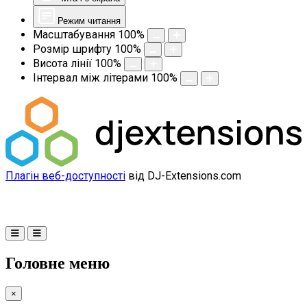
Режим читання
Масштабування
100
%
Розмір шрифту
100
%
Висота лінії
100
%
Інтервал між літерами
100
%
Плагін веб-доступності
від DJ-Extensions.com
Головне меню
×