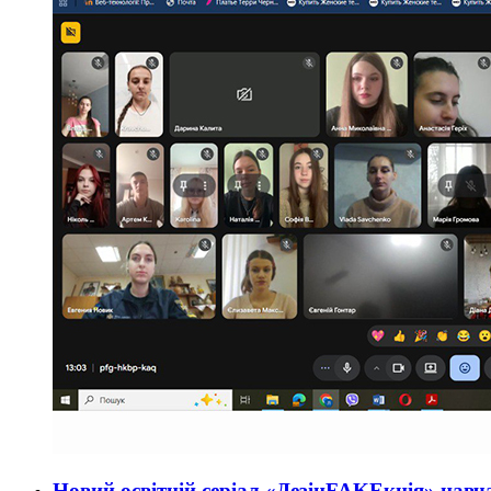
Новий освітній серіал «ДезінFAKEкція» навч