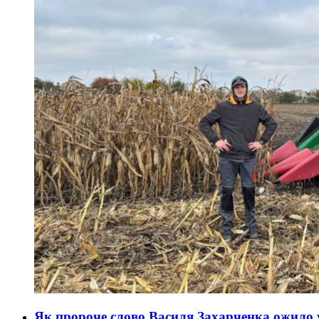
Як пророче слово Василя Захарченка ожило 