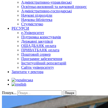
Адміністративно-управлінські
Освітньо-виховний та науковий процес
Адміністративно-господарські
Наукові підрозділи
Наукова бібліотека
Студмістечко
РЕСУРСИ
е-Університет
Підтримка користувачів
Державні закупівлі
ОЩАДБАНК оплата
ПРИВАТБАНК оплата
Поштовий сервер
Програмне забезпечення
Інституційний репозитарій
Сайти університету
Запитати у ректора
Пошук...
Пошук