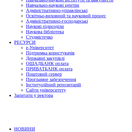
Навчально-наукові центри
Адміністративно-управлінські
Освітньо-виховний та науковий процес
Адміністративно-господарські
Наукові підрозділи
Наукова бібліотека
Студмістечко
РЕСУРСИ
е-Університет
Підтримка користувачів
Державні закупівлі
ОЩАДБАНК оплата
ПРИВАТБАНК оплата
Поштовий сервер
Програмне забезпечення
Інституційний репозитарій
Сайти університету
Запитати у ректора
НОВИНИ