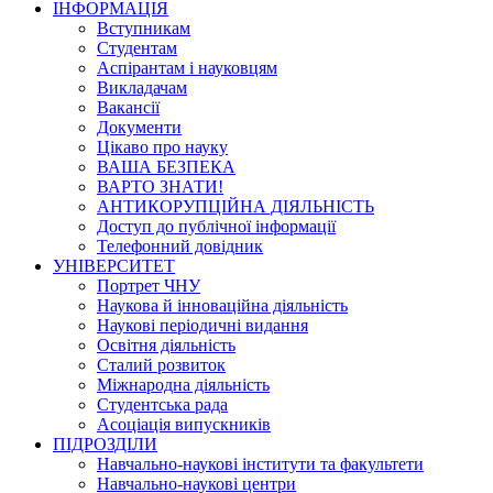
ІНФОРМАЦІЯ
Вступникам
Студентам
Аспірантам і науковцям
Викладачам
Вакансії
Документи
Цікаво про науку
ВАША БЕЗПЕКА
ВАРТО ЗНАТИ!
АНТИКОРУПЦІЙНА ДІЯЛЬНІСТЬ
Доступ до публічної інформації
Телефонний довідник
УНІВЕРСИТЕТ
Портрет ЧНУ
Наукова й інноваційна діяльність
Наукові періодичні видання
Освітня діяльність
Сталий розвиток
Міжнародна діяльність
Студентська рада
Асоціація випускників
ПІДРОЗДІЛИ
Навчально-наукові інститути та факультети
Навчально-наукові центри