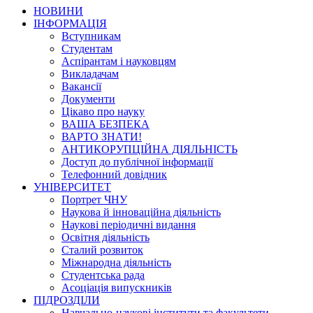
НОВИНИ
ІНФОРМАЦІЯ
Вступникам
Студентам
Аспірантам і науковцям
Викладачам
Вакансії
Документи
Цікаво про науку
ВАША БЕЗПЕКА
ВАРТО ЗНАТИ!
АНТИКОРУПЦІЙНА ДІЯЛЬНІСТЬ
Доступ до публічної інформації
Телефонний довідник
УНІВЕРСИТЕТ
Портрет ЧНУ
Наукова й інноваційна діяльність
Наукові періодичні видання
Освітня діяльність
Сталий розвиток
Міжнародна діяльність
Студентська рада
Асоціація випускників
ПІДРОЗДІЛИ
Навчально-наукові інститути та факультети