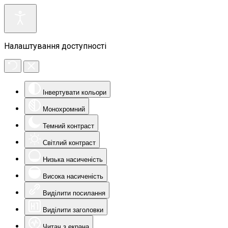
Налаштування доступності
Інвертувати кольори
Монохромний
Темний контраст
Світлий контраст
Низька насиченість
Висока насиченість
Виділити посилання
Виділити заголовки
Читач з екрана