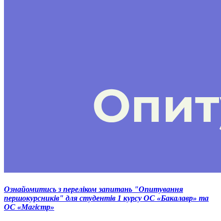
Ознайомитись з переліком запитань "Опитування
першокурсників" для студентів 1 курсу ОС «Бакалавр» та
ОС «Магістр»