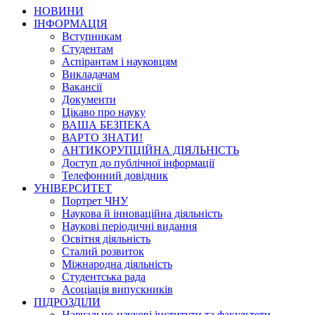
НОВИНИ
ІНФОРМАЦІЯ
Вступникам
Студентам
Аспірантам і науковцям
Викладачам
Вакансії
Документи
Цікаво про науку
ВАША БЕЗПЕКА
ВАРТО ЗНАТИ!
АНТИКОРУПЦІЙНА ДІЯЛЬНІСТЬ
Доступ до публічної інформації
Телефонний довідник
УНІВЕРСИТЕТ
Портрет ЧНУ
Наукова й інноваційна діяльність
Наукові періодичні видання
Освітня діяльність
Сталий розвиток
Міжнародна діяльність
Студентська рада
Асоціація випускників
ПІДРОЗДІЛИ
Навчально-наукові інститути та факультети