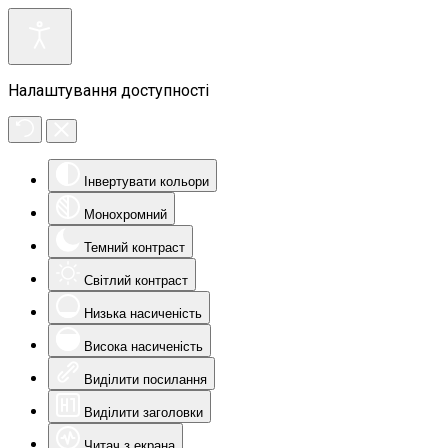
Налаштування доступності
Інвертувати кольори
Монохромний
Темний контраст
Світлий контраст
Низька насиченість
Висока насиченість
Виділити посилання
Виділити заголовки
Читач з екрана