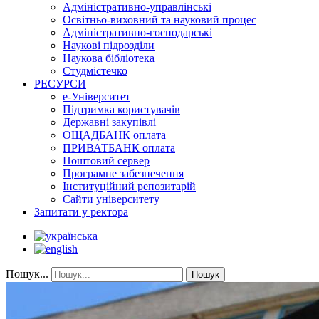
Адміністративно-управлінські
Освітньо-виховний та науковий процес
Адміністративно-господарські
Наукові підрозділи
Наукова бібліотека
Студмістечко
РЕСУРСИ
е-Університет
Підтримка користувачів
Державні закупівлі
ОЩАДБАНК оплата
ПРИВАТБАНК оплата
Поштовий сервер
Програмне забезпечення
Інституційний репозитарій
Сайти університету
Запитати у ректора
Пошук...
Пошук