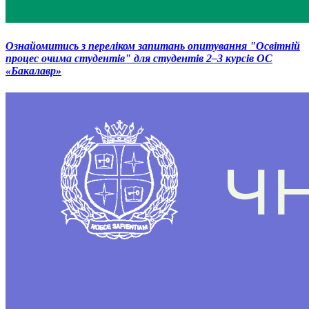
Ознайомитись з переліком запитань опитування "Освітній
процес очима студентів" для студентів 2–3 курсів ОС
«Бакалавр»