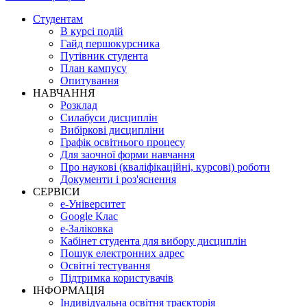
Студентам
В курсі подій
Гайд першокурсника
Путівник студента
План кампусу
Опитування
НАВЧАННЯ
Розклад
Силабуси дисциплін
Вибіркові дисципліни
Графік освітнього процесу
Для заочної форми навчання
Про наукові (кваліфікаційні, курсові) роботи
Документи і роз'яснення
СЕРВІСИ
е-Університет
Google Клас
е-Заліковка
Кабінет студента для вибору дисциплін
Пошук електронних адрес
Освітні тестування
Підтримка користувачів
ІНФОРМАЦІЯ
Індивідуальна освітня траєкторія