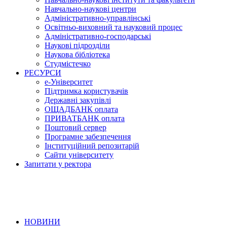
Навчально-наукові центри
Адміністративно-управлінські
Освітньо-виховний та науковий процес
Адміністративно-господарські
Наукові підрозділи
Наукова бібліотека
Студмістечко
РЕСУРСИ
е-Університет
Підтримка користувачів
Державні закупівлі
ОЩАДБАНК оплата
ПРИВАТБАНК оплата
Поштовий сервер
Програмне забезпечення
Інституційний репозитарій
Сайти університету
Запитати у ректора
НОВИНИ