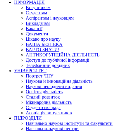
ІНФОРМАЦІЯ
Вступникам
Студентам
Аспірантам і науковцям
Викладачам
Вакансії
Документи
Цікаво про науку
ВАША БЕЗПЕКА
ВАРТО ЗНАТИ!
АНТИКОРУПЦІЙНА ДІЯЛЬНІСТЬ
Доступ до публічної інформації
Телефонний довідник
УНІВЕРСИТЕТ
Портрет ЧНУ
Наукова й інноваційна діяльність
Наукові періодичні видання
Освітня діяльність
Сталий розвиток
Міжнародна діяльність
Студентська рада
Асоціація випускників
ПІДРОЗДІЛИ
Навчально-наукові інститути та факультети
Навчально-наукові центри