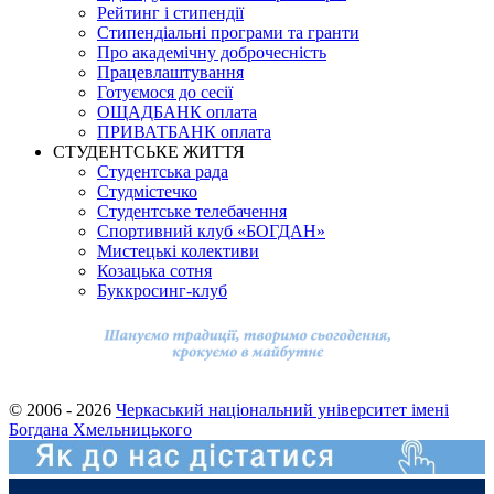
Рейтинг і стипендії
Стипендіальні програми та гранти
Про академічну доброчесність
Працевлаштування
Готуємося до сесії
ОЩАДБАНК оплата
ПРИВАТБАНК оплата
СТУДЕНТСЬКЕ ЖИТТЯ
Студентська рада
Студмістечко
Студентське телебачення
Спортивний клуб «БОГДАН»
Мистецькі колективи
Козацька сотня
Буккросинг-клуб
© 2006 - 2026
Черкаський національний університет імені
Богдана Хмельницького