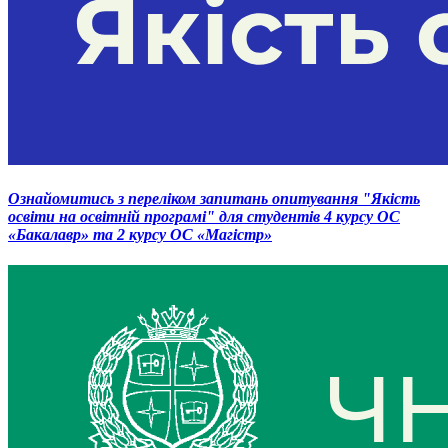
Ознайомитись з переліком запитань опитування "Якість
освіти на освітній програмі" для студентів 4 курсу ОС
«Бакалавр» та 2 курсу ОС «Магістр»