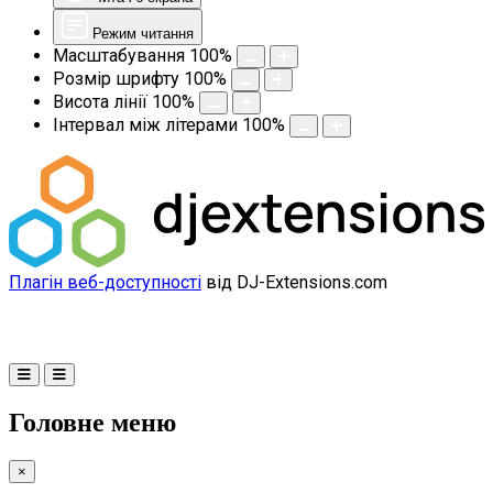
Режим читання
Масштабування
100
%
Розмір шрифту
100
%
Висота лінії
100
%
Інтервал між літерами
100
%
Плагін веб-доступності
від DJ-Extensions.com
Головне меню
×