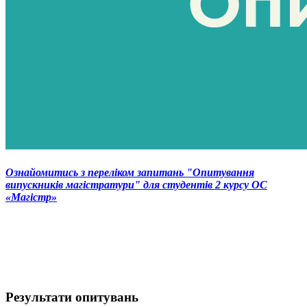
Ознайомитись з переліком запитань "Опитування
випускників магістратури" для студентів 2 курсу ОС
«Магістр»
Результати опитувань