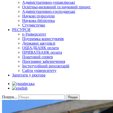
Адміністративно-управлінські
Освітньо-виховний та науковий процес
Адміністративно-господарські
Наукові підрозділи
Наукова бібліотека
Студмістечко
РЕСУРСИ
е-Університет
Підтримка користувачів
Державні закупівлі
ОЩАДБАНК оплата
ПРИВАТБАНК оплата
Поштовий сервер
Програмне забезпечення
Інституційний репозитарій
Сайти університету
Запитати у ректора
Пошук...
Пошук