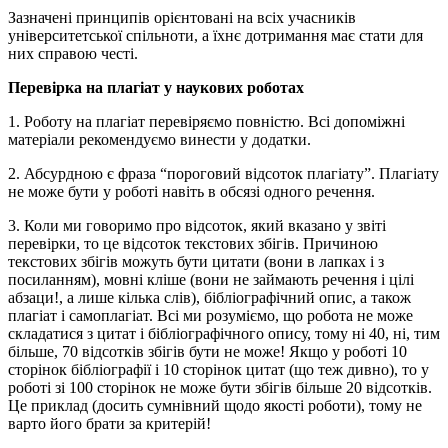
Зазначені принципів орієнтовані на всіх учасників
університетської спільноти, а їхнє дотримання має стати для
них справою честі.
Перевірка на плагіат у наукових роботах
1. Роботу на плагіат перевіряємо повністю. Всі допоміжні
матеріали рекомендуємо винести у додатки.
2. Абсурдною є фраза “пороговий відсоток плагіату”. Плагіату
не може бути у роботі навіть в обсязі одного речення.
3. Коли ми говоримо про відсоток, який вказано у звіті
перевірки, то це відсоток текстових збігів. Причиною
текстових збігів можуть бути цитати (вони в лапках і з
посиланням), мовні кліше (вони не займають речення і цілі
абзаци!, а лише кілька слів), бібліографічний опис, а також
плагіат і самоплагіат. Всі ми розуміємо, що робота не може
складатися з цитат і бібліографічного опису, тому ні 40, ні, тим
більше, 70 відсотків збігів бути не може! Якщо у роботі 10
сторінок бібліографії і 10 сторінок цитат (що теж дивно), то у
роботі зі 100 сторінок не може бути збігів більше 20 відсотків.
Це приклад (досить сумнівний щодо якості роботи), тому не
варто його брати за критерій!