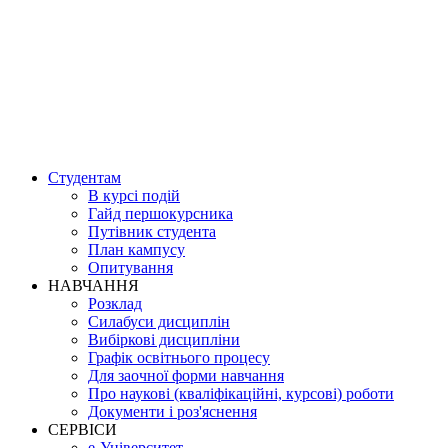
Студентам
В курсі подій
Гайд першокурсника
Путівник студента
План кампусу
Опитування
НАВЧАННЯ
Розклад
Силабуси дисциплін
Вибіркові дисципліни
Графік освітнього процесу
Для заочної форми навчання
Про наукові (кваліфікаційні, курсові) роботи
Документи і роз'яснення
СЕРВІСИ
е-Університет