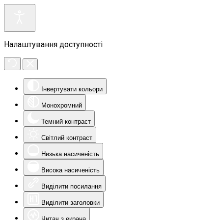
Налаштування доступності
Інвертувати кольори
Монохромний
Темний контраст
Світлий контраст
Низька насиченість
Висока насиченість
Виділити посилання
Виділити заголовки
Читач з екрана