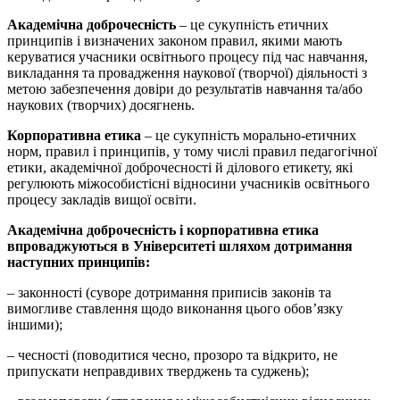
Академічна доброчесність
– це сукупність етичних
принципів і визначених законом правил, якими мають
керуватися учасники освітнього процесу під час навчання,
викладання та провадження наукової (творчої) діяльності з
метою забезпечення довіри до результатів навчання та/або
наукових (творчих) досягнень.
Корпоративна етика
– це сукупність морально-етичних
норм, правил і принципів, у тому числі правил педагогічної
етики, академічної доброчесності й ділового етикету, які
регулюють міжособистісні відносини учасників освітнього
процесу закладів вищої освіти.
Академічна доброчесність і корпоративна етика
впроваджуються в Університеті шляхом дотримання
наступних принципів:
– законності (суворе дотримання приписів законів та
вимогливе ставлення щодо виконання цього обов’язку
іншими);
– чесності (поводитися чесно, прозоро та відкрито, не
припускати неправдивих тверджень та суджень);