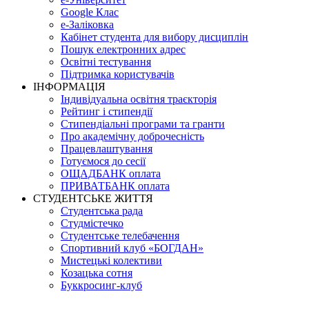
Google Клас
е-Заліковка
Кабінет студента для вибору дисциплін
Пошук електронних адрес
Освітні тестування
Підтримка користувачів
ІНФОРМАЦІЯ
Індивідуальна освітня траєкторія
Рейтинг і стипендії
Стипендіальні програми та гранти
Про академічну доброчесність
Працевлаштування
Готуємося до сесії
ОЩАДБАНК оплата
ПРИВАТБАНК оплата
СТУДЕНТСЬКЕ ЖИТТЯ
Студентська рада
Студмістечко
Студентське телебачення
Спортивний клуб «БОГДАН»
Мистецькі колективи
Козацька сотня
Буккросинг-клуб