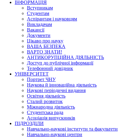
ІНФОРМАЦІЯ
Вступникам
Студентам
Аспірантам і науковцям
Викладачам
Вакансії
Документи
Цікаво про науку
ВАША БЕЗПЕКА
ВАРТО ЗНАТИ!
АНТИКОРУПЦІЙНА ДІЯЛЬНІСТЬ
Доступ до публічної інформації
Телефонний довідник
УНІВЕРСИТЕТ
Портрет ЧНУ
Наукова й інноваційна діяльність
Наукові періодичні видання
Освітня діяльність
Сталий розвиток
Міжнародна діяльність
Студентська рада
Асоціація випускників
ПІДРОЗДІЛИ
Навчально-наукові інститути та факультети
Навчально-наукові центри