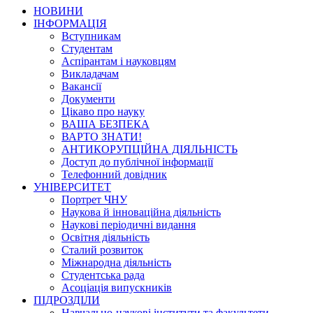
НОВИНИ
ІНФОРМАЦІЯ
Вступникам
Студентам
Аспірантам і науковцям
Викладачам
Вакансії
Документи
Цікаво про науку
ВАША БЕЗПЕКА
ВАРТО ЗНАТИ!
АНТИКОРУПЦІЙНА ДІЯЛЬНІСТЬ
Доступ до публічної інформації
Телефонний довідник
УНІВЕРСИТЕТ
Портрет ЧНУ
Наукова й інноваційна діяльність
Наукові періодичні видання
Освітня діяльність
Сталий розвиток
Міжнародна діяльність
Студентська рада
Асоціація випускників
ПІДРОЗДІЛИ
Навчально-наукові інститути та факультети