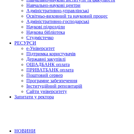
Навчально-наукові центри
Адміністративно-управлінські
Освітньо-виховний та науковий процес
Адміністративно-господарські
Наукові підрозділи
Наукова бібліотека
Студмістечко
РЕСУРСИ
е-Університет
Підтримка користувачів
Державні закупівлі
ОЩАДБАНК оплата
ПРИВАТБАНК оплата
Поштовий сервер
Програмне забезпечення
Інституційний репозитарій
Сайти університету
Запитати у ректора
НОВИНИ