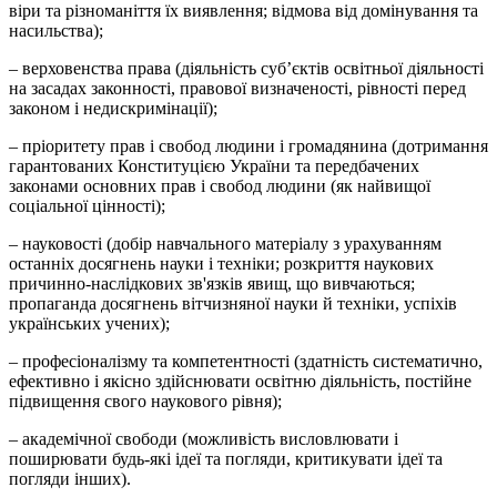
віри та різноманіття їх виявлення; відмова від домінування та
насильства);
– верховенства права (діяльність суб’єктів освітньої діяльності
на засадах законності, правової визначеності, рівності перед
законом і недискримінації);
– пріоритету прав і свобод людини і громадянина (дотримання
гарантованих Конституцією України та передбачених
законами основних прав і свобод людини (як найвищої
соціальної цінності);
– науковості (добір навчального матеріалу з урахуванням
останніх досягнень науки і техніки; розкриття наукових
причинно-наслідкових зв'язків явищ, що вивчаються;
пропаганда досягнень вітчизняної науки й техніки, успіхів
українських учених);
– професіоналізму та компетентності (здатність систематично,
ефективно і якісно здійснювати освітню діяльність, постійне
підвищення свого наукового рівня);
– академічної свободи (можливість висловлювати і
поширювати будь-які ідеї та погляди, критикувати ідеї та
погляди інших).