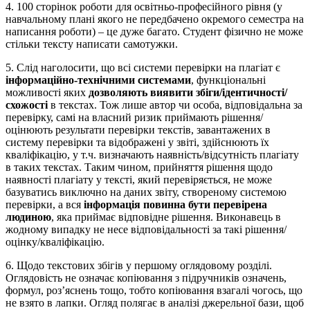
4. 100 сторінок роботи для освітньо-професійного рівня (у
навчальному плані якого не передбачено окремого семестра на
написання роботи) – це дуже багато. Студент фізично не може
стільки тексту написати самотужки.
5. Слід наголосити, що всі системи перевірки на плагіат є
інформаційно-технічними системами
, функціональні
можливості яких
дозволяють виявити збіги/ідентичності/
схожості
в текстах. Тож лише автор чи особа, відповідальна за
перевірку, самі на власний ризик приймають рішення/
оцінюють результати перевірки текстів, завантажених в
систему перевірки та відображені у звіті, здійснюють їх
кваліфікацію, у т.ч. визначають наявність/відсутність плагіату
в таких текстах. Таким чином, прийняття рішення щодо
наявності плагіату у тексті, який перевіряється, не може
базуватись виключно на даних звіту, створеному системою
перевірки, а вся
інформація повинна бути перевірена
людиною
, яка приймає відповідне рішення. Виконавець в
жодному випадку не несе відповідальності за такі рішення/
оцінку/кваліфікацію.
6. Щодо текстових збігів у першому оглядовому розділі.
Оглядовість не означає копіювання з підручників означень,
формул, роз’яснень тощо, тобто копіювання взагалі чогось, що
не взято в лапки. Огляд полягає в аналізі джерельної бази, щоб