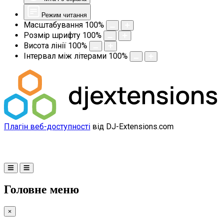
Режим читання
Масштабування
100
%
Розмір шрифту
100
%
Висота лінії
100
%
Інтервал між літерами
100
%
Плагін веб-доступності
від DJ-Extensions.com
Головне меню
×