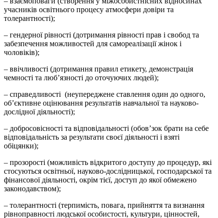
– взаємоповаги (створення у міжособистнісних відносинах
учасників освітнього процесу атмосфери довіри та
толерантності);
– гендерної рівності (дотримання рівності прав і свобод та
забезпечення можливостей для самореалізації жінок і
чоловіків);
– ввічливості (дотримання правил етикету, демонстрація
чемності та люб’язності до оточуючих людей);
– справедливості (неупереджене ставлення один до одного,
об’єктивне оцінювання результатів навчальної та науково-
дослідної діяльності);
– добросовісності та відповідальності (обов’зок брати на себе
відповідальність за результати своєї діяльності і взяті
обіцянки);
– прозорості (можливість відкритого доступу до процедур, які
стосуються освітньої, науково-дослідницької, господарської та
фінансової діяльності, окрім тієї, доступ до якої обмежено
законодавством);
– толерантності (терпимість, повага, прийняття та визнання
рівноправності людської особистості, культури, цінностей,