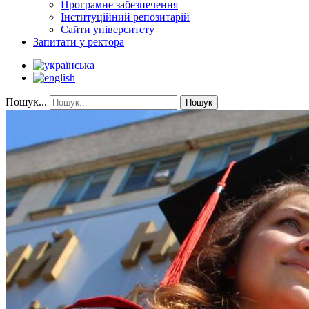
Програмне забезпечення
Інституційний репозитарій
Сайти університету
Запитати у ректора
Пошук...
Пошук