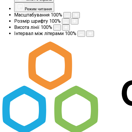
Режим читання
Масштабування
100
%
Розмір шрифту
100
%
Висота лінії
100
%
Інтервал між літерами
100
%