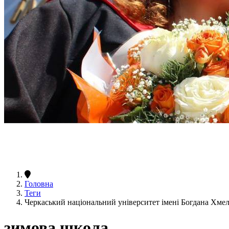
Головна
Теги
Черкаський національний університет імені Богдана Хм
зимова школа