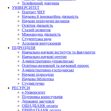
Телефонний довідник
УНІВЕРСИТЕТ
Портрет ЧНУ
Наукова й інноваційна діяльність
Наукові періодичні видання
Освітня діяльність
Сталий розвиток
Міжнародна діяльність
Студентська рада
Асоціація випускників
ПІДРОЗДІЛИ
Навчально-наукові інститути та факультети
Навчально-наукові центри
Адміністративно-управлінські
Освітньо-виховний та науковий процес
Адміністративно-господарські
Наукові підрозділи
Наукова бібліотека
Студмістечко
РЕСУРСИ
е-Університет
Підтримка користувачів
Державні закупівлі
ОЩАДБАНК оплата
ПРИВАТБАНК оплата