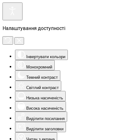
Налаштування доступності
Інвертувати кольори
Монохромний
Темний контраст
Світлий контраст
Низька насиченість
Висока насиченість
Виділити посилання
Виділити заголовки
Читач з екрана