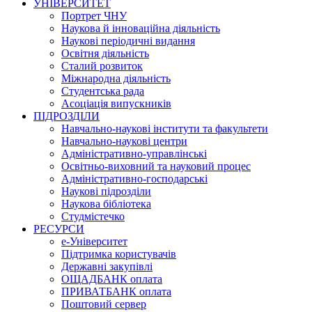
УНІВЕРСИТЕТ
Портрет ЧНУ
Наукова й інноваційна діяльність
Наукові періодичні видання
Освітня діяльність
Сталий розвиток
Міжнародна діяльність
Студентська рада
Асоціація випускників
ПІДРОЗДІЛИ
Навчально-наукові інститути та факультети
Навчально-наукові центри
Адміністративно-управлінські
Освітньо-виховний та науковий процес
Адміністративно-господарські
Наукові підрозділи
Наукова бібліотека
Студмістечко
РЕСУРСИ
е-Університет
Підтримка користувачів
Державні закупівлі
ОЩАДБАНК оплата
ПРИВАТБАНК оплата
Поштовий сервер