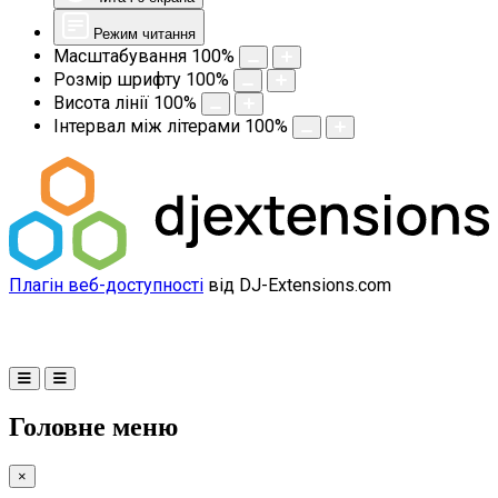
Режим читання
Масштабування
100
%
Розмір шрифту
100
%
Висота лінії
100
%
Інтервал між літерами
100
%
Плагін веб-доступності
від DJ-Extensions.com
Головне меню
×