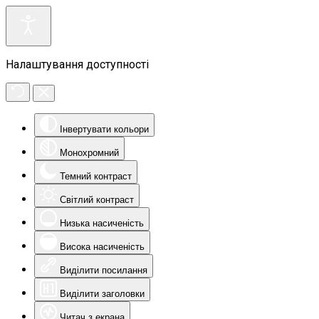
Налаштування доступності
Інвертувати кольори
Монохромний
Темний контраст
Світлий контраст
Низька насиченість
Висока насиченість
Виділити посилання
Виділити заголовки
Читач з екрана