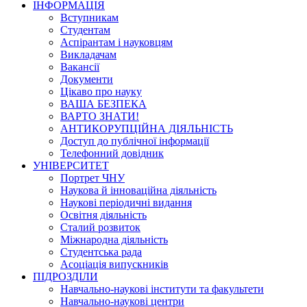
ІНФОРМАЦІЯ
Вступникам
Студентам
Аспірантам і науковцям
Викладачам
Вакансії
Документи
Цікаво про науку
ВАША БЕЗПЕКА
ВАРТО ЗНАТИ!
АНТИКОРУПЦІЙНА ДІЯЛЬНІСТЬ
Доступ до публічної інформації
Телефонний довідник
УНІВЕРСИТЕТ
Портрет ЧНУ
Наукова й інноваційна діяльність
Наукові періодичні видання
Освітня діяльність
Сталий розвиток
Міжнародна діяльність
Студентська рада
Асоціація випускників
ПІДРОЗДІЛИ
Навчально-наукові інститути та факультети
Навчально-наукові центри