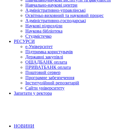
Навчально-наукові центри
Адміністративно-управлінські
Освітньо-виховний та науковий процес
Адміністративно-господарські
Наукові підрозділи
Наукова бібліотека
Студмістечко
РЕСУРСИ
е-Університет
Підтримка користувачів
Державні закупівлі
ОЩАДБАНК оплата
ПРИВАТБАНК оплата
Поштовий сервер
Програмне забезпечення
Інституційний репозитарій
Сайти університету
Запитати у ректора
НОВИНИ