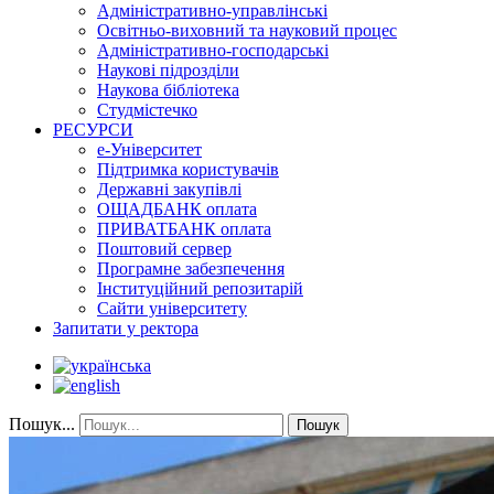
Адміністративно-управлінські
Освітньо-виховний та науковий процес
Адміністративно-господарські
Наукові підрозділи
Наукова бібліотека
Студмістечко
РЕСУРСИ
е-Університет
Підтримка користувачів
Державні закупівлі
ОЩАДБАНК оплата
ПРИВАТБАНК оплата
Поштовий сервер
Програмне забезпечення
Інституційний репозитарій
Сайти університету
Запитати у ректора
Пошук...
Пошук