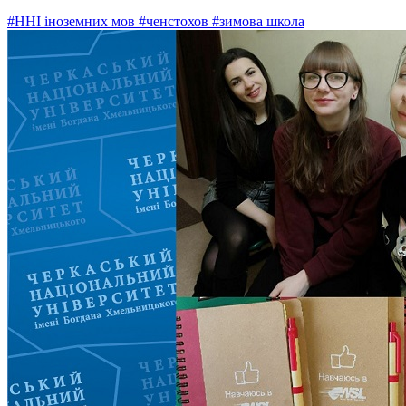
#ННІ іноземних мов
#ченстохов
#зимова школа