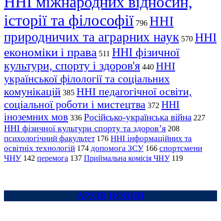
ННІ міжнародних відносин,
історії та філософії
ННІ
796
природничих та аграрних наук
ННІ
570
економіки і права
ННІ фізичної
511
культури, спорту і здоров'я
ННІ
440
української філології та соціальних
комунікацій
ННІ педагогічної освіти,
385
соціальної роботи і мистецтва
ННІ
372
іноземних мов
Російсько-українська війна
336
227
ННІ фізичної культури спорту та здоров’я
208
психологічний факультет
ННІ інформаційних та
176
освітніх технологій
допомога ЗСУ
спортсмени
174
166
ЧНУ
перемога
142
137
Приймальна комісія ЧНУ
119
АРХІВ НОВИН