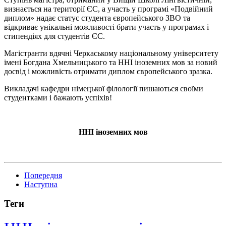
визнається на території ЄС, а участь у програмі «Подвійний
диплом» надає статус студента європейського ЗВО та
відкриває унікальні можливості брати участь у програмах і
стипендіях для студентів ЄС.
Магістранти вдячні Черкаському національному університету
імені Богдана Хмельницького та ННІ іноземних мов за новий
досвід і можливість отримати диплом європейського зразка.
Викладачі кафедри німецької філології пишаються своїми
студентками і бажають успіхів!
ННІ іноземних мов
Попередня
Наступна
Теги