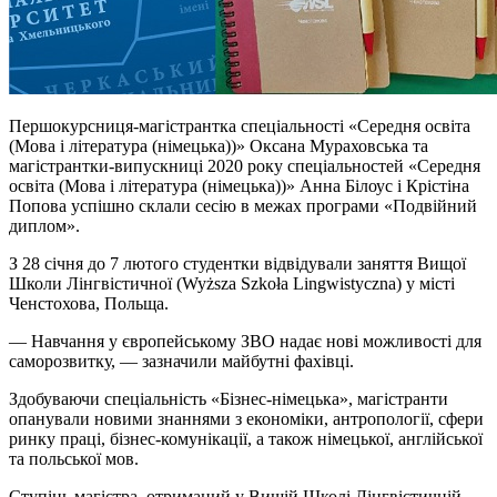
Першокурсниця-магістрантка спеціальності «Середня освіта
(Мова і література (німецька))» Оксана Мураховська та
магістрантки-випускниці 2020 року спеціальностей «Середня
освіта (Мова і література (німецька))» Анна Білоус і Крістіна
Попова успішно склали сесію в межах програми «Подвійний
диплом».
З 28 січня до 7 лютого студентки відвідували заняття Вищої
Школи Лінгвістичної (Wyższa Szkoła Lingwistyczna) у місті
Ченстохова, Польща.
— Навчання у європейському ЗВО надає нові можливості для
саморозвитку, — зазначили майбутні фахівці.
Здобуваючи спеціальність «Бізнес-німецька», магістранти
опанували новими знаннями з економіки, антропології, сфери
ринку праці, бізнес-комунікації, а також німецької, англійської
та польської мов.
Ступінь магістра, отриманий у Вищій Школі Лінгвістичній,