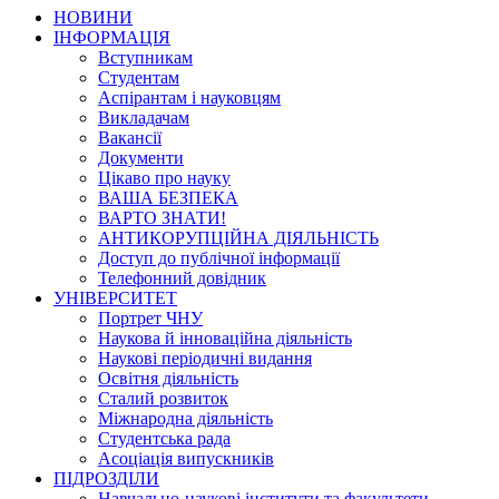
НОВИНИ
ІНФОРМАЦІЯ
Вступникам
Студентам
Аспірантам і науковцям
Викладачам
Вакансії
Документи
Цікаво про науку
ВАША БЕЗПЕКА
ВАРТО ЗНАТИ!
АНТИКОРУПЦІЙНА ДІЯЛЬНІСТЬ
Доступ до публічної інформації
Телефонний довідник
УНІВЕРСИТЕТ
Портрет ЧНУ
Наукова й інноваційна діяльність
Наукові періодичні видання
Освітня діяльність
Сталий розвиток
Міжнародна діяльність
Студентська рада
Асоціація випускників
ПІДРОЗДІЛИ
Навчально-наукові інститути та факультети