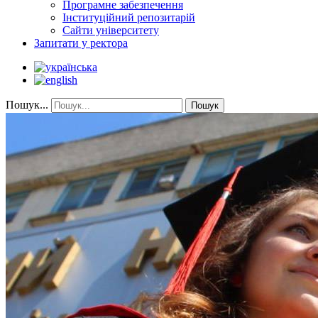
Програмне забезпечення
Інституційний репозитарій
Сайти університету
Запитати у ректора
Пошук...
Пошук