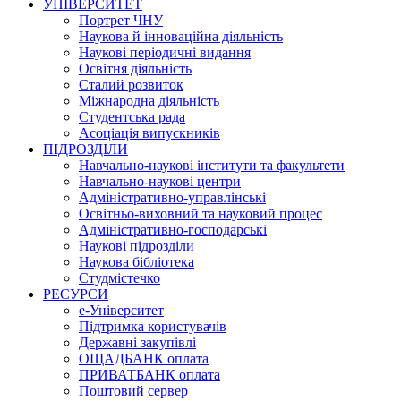
УНІВЕРСИТЕТ
Портрет ЧНУ
Наукова й інноваційна діяльність
Наукові періодичні видання
Освітня діяльність
Сталий розвиток
Міжнародна діяльність
Студентська рада
Асоціація випускників
ПІДРОЗДІЛИ
Навчально-наукові інститути та факультети
Навчально-наукові центри
Адміністративно-управлінські
Освітньо-виховний та науковий процес
Адміністративно-господарські
Наукові підрозділи
Наукова бібліотека
Студмістечко
РЕСУРСИ
е-Університет
Підтримка користувачів
Державні закупівлі
ОЩАДБАНК оплата
ПРИВАТБАНК оплата
Поштовий сервер