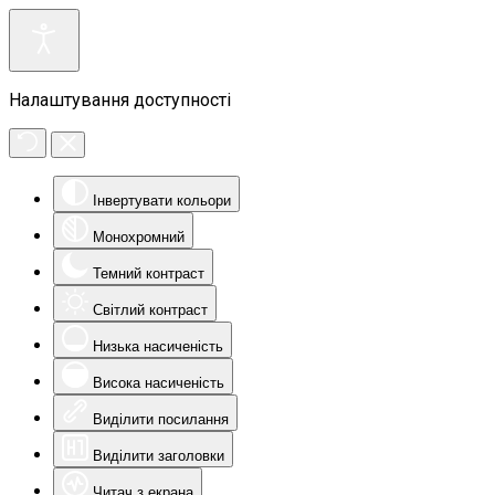
Налаштування доступності
Інвертувати кольори
Монохромний
Темний контраст
Світлий контраст
Низька насиченість
Висока насиченість
Виділити посилання
Виділити заголовки
Читач з екрана