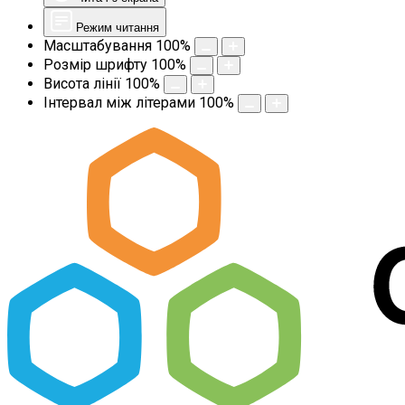
Режим читання
Масштабування
100
%
Розмір шрифту
100
%
Висота лінії
100
%
Інтервал між літерами
100
%