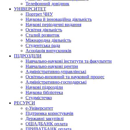
Телефонний довідник
УНІВЕРСИТЕТ
Портрет ЧНУ
Наукова й інноваційна діяльність
Наукові періодичні видання
Освітня діяльність
Сталий розвиток
Міжнародна діяльність
Студентська рада
Асоціація випускників
ПІДРОЗДІЛИ
Навчально-наукові інститути та факультети
Навчально-наукові центри
Адміністративно-управлінські
Освітньо-виховний та науковий процес
Адміністративно-господарські
Наукові підрозділи
Наукова бібліотека
Студмістечко
РЕСУРСИ
е-Університет
Підтримка користувачів
Державні закупівлі
ОЩАДБАНК оплата
ПРИВАТБАНК оплата