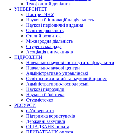
Телефонний довідник
УНІВЕРСИТЕТ
Портрет ЧНУ
Наукова й інноваційна діяльність
Наукові періодичні видання
Освітня діяльність
Сталий розвиток
Міжнародна діяльність
Студентська рада
Асоціація випускників
ПІДРОЗДІЛИ
Навчально-наукові інститути та факультети
Навчально-наукові центри
Адміністративно-управлінські
Освітньо-виховний та науковий процес
Адміністративно-господарські
Наукові підрозділи
Наукова бібліотека
Студмістечко
РЕСУРСИ
е-Університет
Підтримка користувачів
Державні закупівлі
ОЩАДБАНК оплата
ПРИВАТБАНК оплата