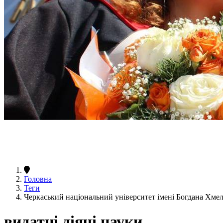
Головна
Теги
Черкаський національний університет імені Богдана Хмел
видатні діячі науки