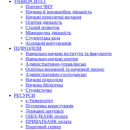
УНІВЕРСИТЕТ
Портрет ЧНУ
Наукова й інноваційна діяльність
Наукові періодичні видання
Освітня діяльність
Сталий розвиток
Міжнародна діяльність
Студентська рада
Асоціація випускників
ПІДРОЗДІЛИ
Навчально-наукові інститути та факультети
Навчально-наукові центри
Адміністративно-управлінські
Освітньо-виховний та науковий процес
Адміністративно-господарські
Наукові підрозділи
Наукова бібліотека
Студмістечко
РЕСУРСИ
е-Університет
Підтримка користувачів
Державні закупівлі
ОЩАДБАНК оплата
ПРИВАТБАНК оплата
Поштовий сервер