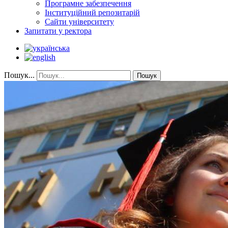
Програмне забезпечення
Інституційний репозитарій
Сайти університету
Запитати у ректора
Пошук...
Пошук