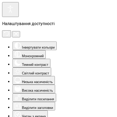
Налаштування доступності
Інвертувати кольори
Монохромний
Темний контраст
Світлий контраст
Низька насиченість
Висока насиченість
Виділити посилання
Виділити заголовки
Читач з екрана