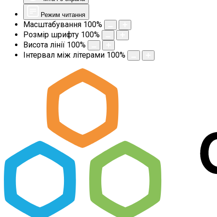
Режим читання
Масштабування
100
%
Розмір шрифту
100
%
Висота лінії
100
%
Інтервал між літерами
100
%