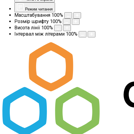
Режим читання
Масштабування
100
%
Розмір шрифту
100
%
Висота лінії
100
%
Інтервал між літерами
100
%