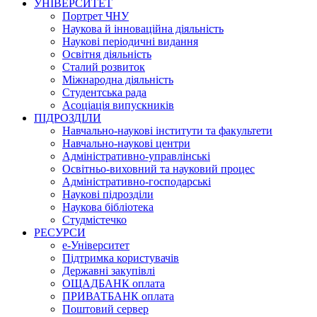
УНІВЕРСИТЕТ
Портрет ЧНУ
Наукова й інноваційна діяльність
Наукові періодичні видання
Освітня діяльність
Сталий розвиток
Міжнародна діяльність
Студентська рада
Асоціація випускників
ПІДРОЗДІЛИ
Навчально-наукові інститути та факультети
Навчально-наукові центри
Адміністративно-управлінські
Освітньо-виховний та науковий процес
Адміністративно-господарські
Наукові підрозділи
Наукова бібліотека
Студмістечко
РЕСУРСИ
е-Університет
Підтримка користувачів
Державні закупівлі
ОЩАДБАНК оплата
ПРИВАТБАНК оплата
Поштовий сервер