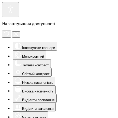
Налаштування доступності
Інвертувати кольори
Монохромний
Темний контраст
Світлий контраст
Низька насиченість
Висока насиченість
Виділити посилання
Виділити заголовки
Читач з екрана