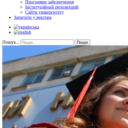
Програмне забезпечення
Інституційний репозитарій
Сайти університету
Запитати у ректора
Пошук...
Пошук