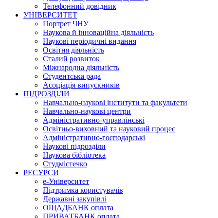
Телефонний довідник
УНІВЕРСИТЕТ
Портрет ЧНУ
Наукова й інноваційна діяльність
Наукові періодичні видання
Освітня діяльність
Сталий розвиток
Міжнародна діяльність
Студентська рада
Асоціація випускників
ПІДРОЗДІЛИ
Навчально-наукові інститути та факультети
Навчально-наукові центри
Адміністративно-управлінські
Освітньо-виховний та науковий процес
Адміністративно-господарські
Наукові підрозділи
Наукова бібліотека
Студмістечко
РЕСУРСИ
е-Університет
Підтримка користувачів
Державні закупівлі
ОЩАДБАНК оплата
ПРИВАТБАНК оплата