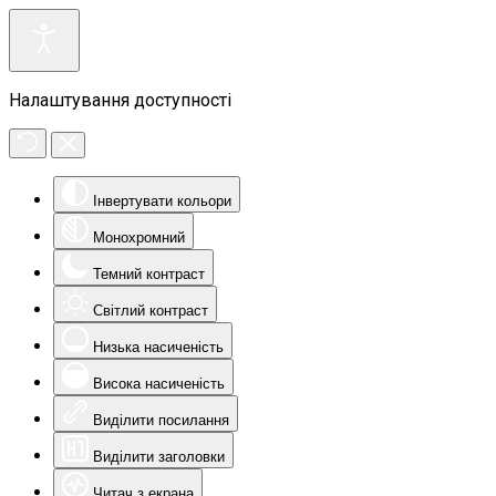
Налаштування доступності
Інвертувати кольори
Монохромний
Темний контраст
Світлий контраст
Низька насиченість
Висока насиченість
Виділити посилання
Виділити заголовки
Читач з екрана