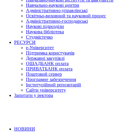
Навчально-наукові центри
Адміністративно-управлінські
Освітньо-виховний та науковий процес
Адміністративно-господарські
Наукові підрозділи
Наукова бібліотека
Студмістечко
РЕСУРСИ
е-Університет
Підтримка користувачів
Державні закупівлі
ОЩАДБАНК оплата
ПРИВАТБАНК оплата
Поштовий сервер
Програмне забезпечення
Інституційний репозитарій
Сайти університету
Запитати у ректора
НОВИНИ