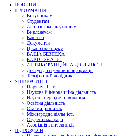
НОВИНИ
ІНФОРМАЦІЯ
Вступникам
Студентам
Аспірантам і науковцям
Викладачам
Вакансії
Документи
Цікаво про науку
ВАША БЕЗПЕКА
ВАРТО ЗНАТИ!
АНТИКОРУПЦІЙНА ДІЯЛЬНІСТЬ
Доступ до публічної інформації
Телефонний довідник
УНІВЕРСИТЕТ
Портрет ЧНУ
Наукова й інноваційна діяльність
Наукові періодичні видання
Освітня діяльність
Сталий розвиток
Міжнародна діяльність
Студентська рада
Асоціація випускників
ПІДРОЗДІЛИ
Навчально-наукові інститути та факультети