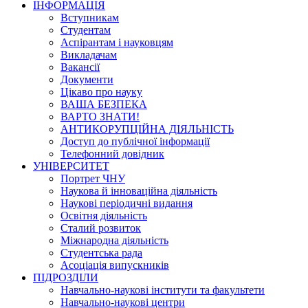
ІНФОРМАЦІЯ
Вступникам
Студентам
Аспірантам і науковцям
Викладачам
Вакансії
Документи
Цікаво про науку
ВАША БЕЗПЕКА
ВАРТО ЗНАТИ!
АНТИКОРУПЦІЙНА ДІЯЛЬНІСТЬ
Доступ до публічної інформації
Телефонний довідник
УНІВЕРСИТЕТ
Портрет ЧНУ
Наукова й інноваційна діяльність
Наукові періодичні видання
Освітня діяльність
Сталий розвиток
Міжнародна діяльність
Студентська рада
Асоціація випускників
ПІДРОЗДІЛИ
Навчально-наукові інститути та факультети
Навчально-наукові центри