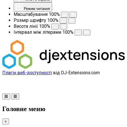
Режим читання
Масштабування
100
%
Розмір шрифту
100
%
Висота лінії
100
%
Інтервал між літерами
100
%
Плагін веб-доступності
від DJ-Extensions.com
Головне меню
×