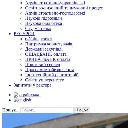
Адміністративно-управлінські
Освітньо-виховний та науковий процес
Адміністративно-господарські
Наукові підрозділи
Наукова бібліотека
Студмістечко
РЕСУРСИ
е-Університет
Підтримка користувачів
Державні закупівлі
ОЩАДБАНК оплата
ПРИВАТБАНК оплата
Поштовий сервер
Програмне забезпечення
Інституційний репозитарій
Сайти університету
Запитати у ректора
Пошук...
Пошук