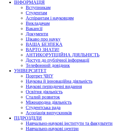
ІНФОРМАЦІЯ
Вступникам
Студентам
Аспірантам і науковцям
Викладачам
Вакансії
Документи
Цікаво про науку
ВАША БЕЗПЕКА
ВАРТО ЗНАТИ!
АНТИКОРУПЦІЙНА ДІЯЛЬНІСТЬ
Доступ до публічної інформації
Телефонний довідник
УНІВЕРСИТЕТ
Портрет ЧНУ
Наукова й інноваційна діяльність
Наукові періодичні видання
Освітня діяльність
Сталий розвиток
Міжнародна діяльність
Студентська рада
Асоціація випускників
ПІДРОЗДІЛИ
Навчально-наукові інститути та факультети
Навчально-наукові центри