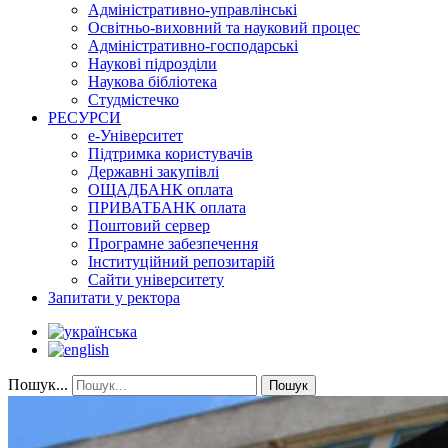
Адміністративно-управлінські
Освітньо-виховний та науковий процес
Адміністративно-господарські
Наукові підрозділи
Наукова бібліотека
Студмістечко
РЕСУРСИ
е-Університет
Підтримка користувачів
Державні закупівлі
ОЩАДБАНК оплата
ПРИВАТБАНК оплата
Поштовий сервер
Програмне забезпечення
Інституційний репозитарій
Сайти університету
Запитати у ректора
Пошук...
Пошук