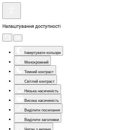
Налаштування доступності
Інвертувати кольори
Монохромний
Темний контраст
Світлий контраст
Низька насиченість
Висока насиченість
Виділити посилання
Виділити заголовки
Читач з екрана