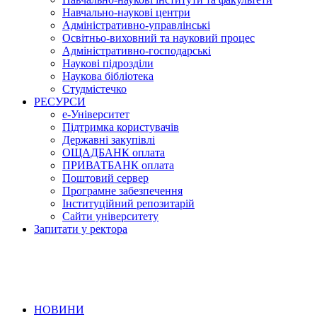
Навчально-наукові центри
Адміністративно-управлінські
Освітньо-виховний та науковий процес
Адміністративно-господарські
Наукові підрозділи
Наукова бібліотека
Студмістечко
РЕСУРСИ
е-Університет
Підтримка користувачів
Державні закупівлі
ОЩАДБАНК оплата
ПРИВАТБАНК оплата
Поштовий сервер
Програмне забезпечення
Інституційний репозитарій
Сайти університету
Запитати у ректора
НОВИНИ