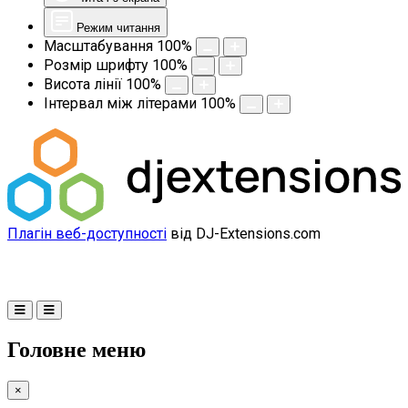
Режим читання
Масштабування
100
%
Розмір шрифту
100
%
Висота лінії
100
%
Інтервал між літерами
100
%
Плагін веб-доступності
від DJ-Extensions.com
Головне меню
×