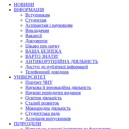
НОВИНИ
ІНФОРМАЦІЯ
Вступникам
Студентам
Аспірантам і науковцям
Викладачам
Вакансії
Документи
Цікаво про науку
ВАША БЕЗПЕКА
ВАРТО ЗНАТИ!
АНТИКОРУПЦІЙНА ДІЯЛЬНІСТЬ
Доступ до публічної інформації
Телефонний довідник
УНІВЕРСИТЕТ
Портрет ЧНУ
Наукова й інноваційна діяльність
Наукові періодичні видання
Освітня діяльність
Сталий розвиток
Міжнародна діяльність
Студентська рада
Асоціація випускників
ПІДРОЗДІЛИ
Навчально-наукові інститути та факультети