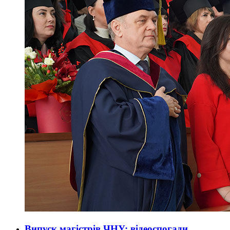
Випуск магістрів ЧНУ: відеоспогади