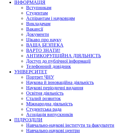
ІНФОРМАЦІЯ
Вступникам
Студентам
Аспірантам і науковцям
Викладачам
Вакансії
Документи
Цікаво про науку
ВАША БЕЗПЕКА
ВАРТО ЗНАТИ!
АНТИКОРУПЦІЙНА ДІЯЛЬНІСТЬ
Доступ до публічної інформації
Телефонний довідник
УНІВЕРСИТЕТ
Портрет ЧНУ
Наукова й інноваційна діяльність
Наукові періодичні видання
Освітня діяльність
Сталий розвиток
Міжнародна діяльність
Студентська рада
Асоціація випускників
ПІДРОЗДІЛИ
Навчально-наукові інститути та факультети
Навчально-наукові центри