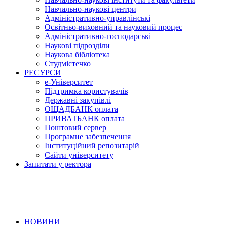
Навчально-наукові центри
Адміністративно-управлінські
Освітньо-виховний та науковий процес
Адміністративно-господарські
Наукові підрозділи
Наукова бібліотека
Студмістечко
РЕСУРСИ
е-Університет
Підтримка користувачів
Державні закупівлі
ОЩАДБАНК оплата
ПРИВАТБАНК оплата
Поштовий сервер
Програмне забезпечення
Інституційний репозитарій
Сайти університету
Запитати у ректора
НОВИНИ