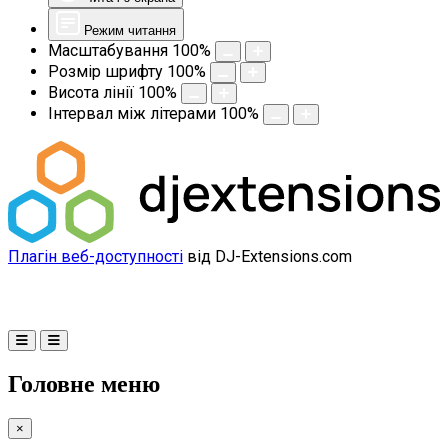
Режим читання
Масштабування
100
%
Розмір шрифту
100
%
Висота лінії
100
%
Інтервал між літерами
100
%
Плагін веб-доступності
від DJ-Extensions.com
Головне меню
×