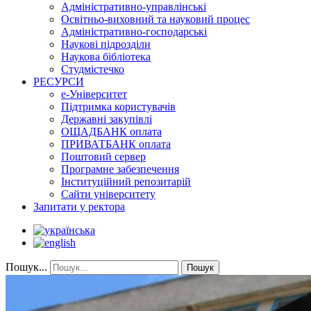
Адміністративно-управлінські
Освітньо-виховний та науковий процес
Адміністративно-господарські
Наукові підрозділи
Наукова бібліотека
Студмістечко
РЕСУРСИ
е-Університет
Підтримка користувачів
Державні закупівлі
ОЩАДБАНК оплата
ПРИВАТБАНК оплата
Поштовий сервер
Програмне забезпечення
Інституційний репозитарій
Сайти університету
Запитати у ректора
Пошук...
Пошук