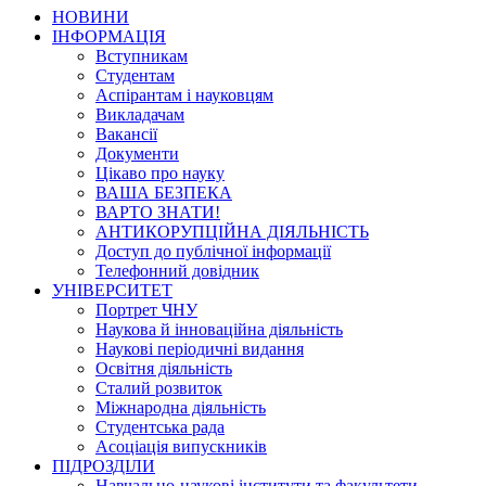
НОВИНИ
ІНФОРМАЦІЯ
Вступникам
Студентам
Аспірантам і науковцям
Викладачам
Вакансії
Документи
Цікаво про науку
ВАША БЕЗПЕКА
ВАРТО ЗНАТИ!
АНТИКОРУПЦІЙНА ДІЯЛЬНІСТЬ
Доступ до публічної інформації
Телефонний довідник
УНІВЕРСИТЕТ
Портрет ЧНУ
Наукова й інноваційна діяльність
Наукові періодичні видання
Освітня діяльність
Сталий розвиток
Міжнародна діяльність
Студентська рада
Асоціація випускників
ПІДРОЗДІЛИ
Навчально-наукові інститути та факультети