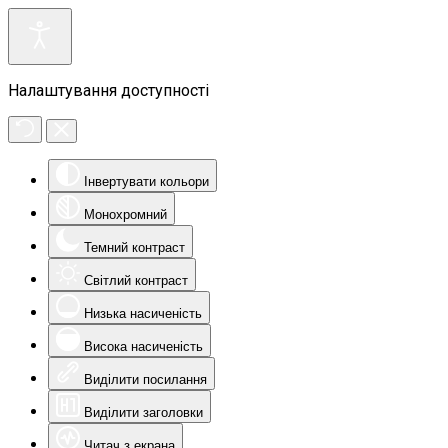
Налаштування доступності
Інвертувати кольори
Монохромний
Темний контраст
Світлий контраст
Низька насиченість
Висока насиченість
Виділити посилання
Виділити заголовки
Читач з екрана