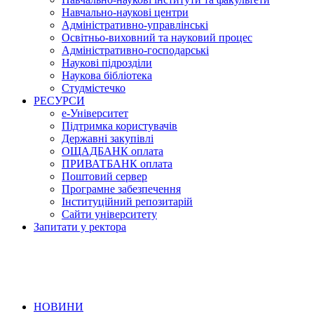
Навчально-наукові центри
Адміністративно-управлінські
Освітньо-виховний та науковий процес
Адміністративно-господарські
Наукові підрозділи
Наукова бібліотека
Студмістечко
РЕСУРСИ
е-Університет
Підтримка користувачів
Державні закупівлі
ОЩАДБАНК оплата
ПРИВАТБАНК оплата
Поштовий сервер
Програмне забезпечення
Інституційний репозитарій
Сайти університету
Запитати у ректора
НОВИНИ