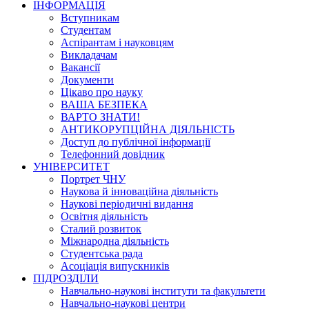
ІНФОРМАЦІЯ
Вступникам
Студентам
Аспірантам і науковцям
Викладачам
Вакансії
Документи
Цікаво про науку
ВАША БЕЗПЕКА
ВАРТО ЗНАТИ!
АНТИКОРУПЦІЙНА ДІЯЛЬНІСТЬ
Доступ до публічної інформації
Телефонний довідник
УНІВЕРСИТЕТ
Портрет ЧНУ
Наукова й інноваційна діяльність
Наукові періодичні видання
Освітня діяльність
Сталий розвиток
Міжнародна діяльність
Студентська рада
Асоціація випускників
ПІДРОЗДІЛИ
Навчально-наукові інститути та факультети
Навчально-наукові центри