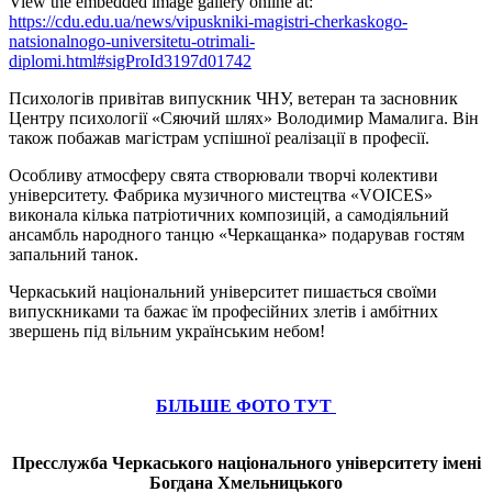
View the embedded image gallery online at:
https://cdu.edu.ua/news/vipuskniki-magistri-cherkaskogo-
natsionalnogo-universitetu-otrimali-
diplomi.html#sigProId3197d01742
Психологів привітав випускник ЧНУ, ветеран та засновник
Центру психології «Сяючий шлях» Володимир Мамалига. Він
також побажав магістрам успішної реалізації в професії.
Особливу атмосферу свята створювали творчі колективи
університету. Фабрика музичного мистецтва «VOICES»
виконала кілька патріотичних композицій, а самодіяльний
ансамбль народного танцю «Черкащанка» подарував гостям
запальний танок.
Черкаський національний університет пишається своїми
випускниками та бажає їм професійних злетів і амбітних
звершень під вільним українським небом!
БІЛЬШЕ ФОТО ТУТ
Пресслужба Черкаського національного університету імені
Богдана Хмельницького