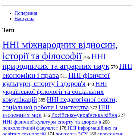
Попередня
Наступна
Теги
ННІ міжнародних відносин,
історії та філософії
ННІ
796
природничих та аграрних наук
ННІ
570
економіки і права
ННІ фізичної
511
культури, спорту і здоров'я
ННІ
440
української філології та соціальних
комунікацій
ННІ педагогічної освіти,
385
соціальної роботи і мистецтва
ННІ
372
іноземних мов
Російсько-українська війна
336
227
ННІ фізичної культури спорту та здоров’я
208
психологічний факультет
ННІ інформаційних та
176
освітніх технологій
допомога ЗСУ
спортсмени
174
166