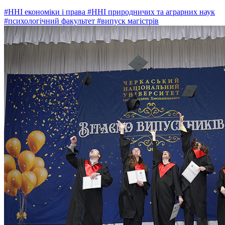
#ННІ економіки і права
#ННІ природничих та аграрних наук
#психологічний факультет
#випуск магістрів