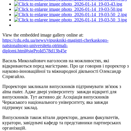
View the embedded image gallery online at:
https://cdu.edu.ua/news/vipuskniki-magistri-cherkaskogo-
natsionalnogo-universitetu-otrimali-
diplomi.html#sigProId578d13b45e
Василь Миколайович наголосив на можливостях, які
відкриваються перед магістрами. Про це говорив і проректор з
науково-інноваційної та міжнародної діяльності Олександр
Спрягайло.
Проректори закликали випускників підтримувати зв'язок з
alma mater. Адже двері університету завжди відкриті для
випускників. Тут активно діє Асоціація випускників
Черкаського національного університету, яка завжди
підтримує заклад.
Випускників також вітали директори, декани факультетів,
куратори, завідувачі кафедр та представники партнерських
організацій.