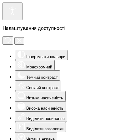
Налаштування доступності
Інвертувати кольори
Монохромний
Темний контраст
Світлий контраст
Низька насиченість
Висока насиченість
Виділити посилання
Виділити заголовки
Читач з екрана