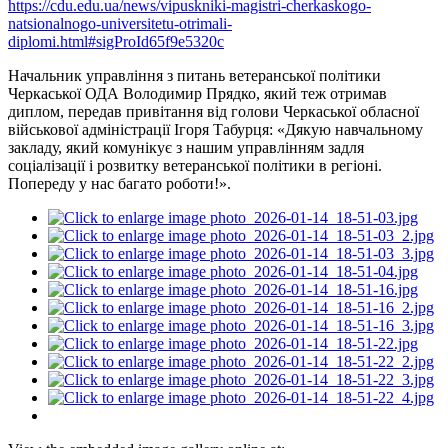
https://cdu.edu.ua/news/vipuskniki-magistri-cherkaskogo-
natsionalnogo-universitetu-otrimali-
diplomi.html#sigProId65f9e5320c
Начальник управління з питань ветеранської політики
Черкаської ОДА Володимир Прядко, який теж отримав
диплом, передав привітання від голови Черкаської обласної
військової адміністрації Ігоря Табурця: «Дякую навчальному
закладу, який комунікує з нашим управлінням задля
соціалізації і розвитку ветеранської політики в регіоні.
Попереду у нас багато роботи!».