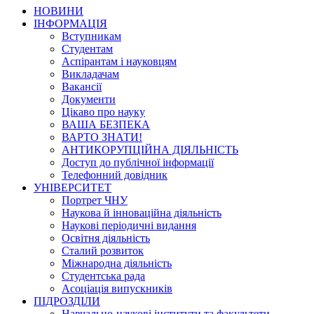
НОВИНИ
ІНФОРМАЦІЯ
Вступникам
Студентам
Аспірантам і науковцям
Викладачам
Вакансії
Документи
Цікаво про науку
ВАША БЕЗПЕКА
ВАРТО ЗНАТИ!
АНТИКОРУПЦІЙНА ДІЯЛЬНІСТЬ
Доступ до публічної інформації
Телефонний довідник
УНІВЕРСИТЕТ
Портрет ЧНУ
Наукова й інноваційна діяльність
Наукові періодичні видання
Освітня діяльність
Сталий розвиток
Міжнародна діяльність
Студентська рада
Асоціація випускників
ПІДРОЗДІЛИ
Навчально-наукові інститути та факультети