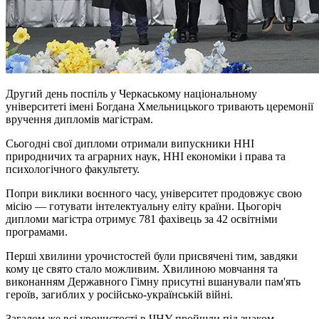
Другий день поспіль у Черкаському національному
університеті імені Богдана Хмельницького тривають церемонії
вручення дипломів магістрам.
Сьогодні свої дипломи отримали випускники ННІ
природничих та аграрних наук, ННІ економіки і права та
психологічного факультету.
Попри виклики воєнного часу, університет продовжує свою
місію — готувати інтелектуальну еліту країни. Цьогоріч
дипломи магістра отримує 781 фахівець за 42 освітніми
програмами.
Перші хвилини урочистостей були присвячені тим, завдяки
кому це свято стало можливим. Хвилиною мовчання та
виконанням Державного Гімну присутні вшанували пам'ять
героїв, загиблих у російсько-українській війні.
Загалом же всі урочистості в ЧНУ пройшли під знаком