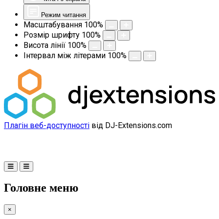
Режим читання
Масштабування
100
%
Розмір шрифту
100
%
Висота лінії
100
%
Інтервал між літерами
100
%
Плагін веб-доступності
від DJ-Extensions.com
Головне меню
×