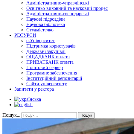
Адміністративно-управлінські
Освітньо-виховний та науковий процес
Адміністративно-господарські
Наукові підрозділи
Наукова бібліотека
Студмістечко
РЕСУРСИ
е-Університет
Підтримка користувачів
Державні закупівлі
ОЩАДБАНК оплата
ПРИВАТБАНК оплата
Поштовий сервер
Програмне забезпечення
Інституційний репозитарій
Сайти університету
Запитати у ректора
Пошук...
Пошук