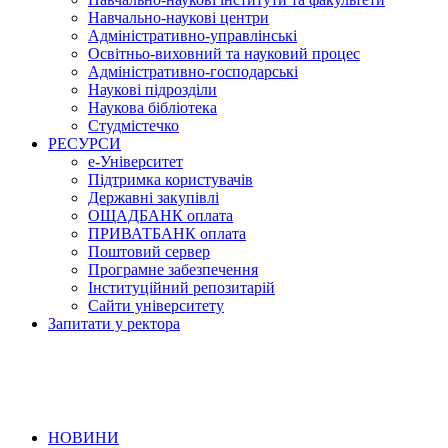
Навчально-наукові центри
Адміністративно-управлінські
Освітньо-виховний та науковий процес
Адміністративно-господарські
Наукові підрозділи
Наукова бібліотека
Студмістечко
РЕСУРСИ
е-Університет
Підтримка користувачів
Державні закупівлі
ОЩАДБАНК оплата
ПРИВАТБАНК оплата
Поштовий сервер
Програмне забезпечення
Інституційний репозитарій
Сайти університету
Запитати у ректора
НОВИНИ