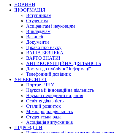
НОВИНИ
ІНФОРМАЦІЯ
Вступникам
Студентам
Аспірантам і науковцям
Викладачам
Вакансії
Документи
Цікаво про науку
ВАША БЕЗПЕКА
ВАРТО ЗНАТИ!
АНТИКОРУПЦІЙНА ДІЯЛЬНІСТЬ
Доступ до публічної інформації
Телефонний довідник
УНІВЕРСИТЕТ
Портрет ЧНУ
Наукова й інноваційна діяльність
Наукові періодичні видання
Освітня діяльність
Сталий розвиток
Міжнародна діяльність
Студентська рада
Асоціація випускників
ПІДРОЗДІЛИ
Навчально-наукові інститути та факультети