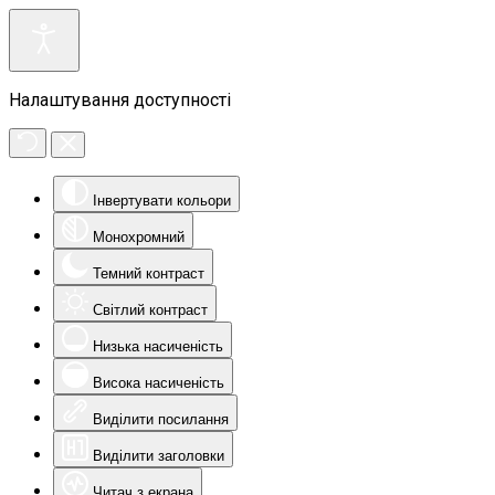
Налаштування доступності
Інвертувати кольори
Монохромний
Темний контраст
Світлий контраст
Низька насиченість
Висока насиченість
Виділити посилання
Виділити заголовки
Читач з екрана