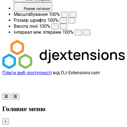
Режим читання
Масштабування
100
%
Розмір шрифту
100
%
Висота лінії
100
%
Інтервал між літерами
100
%
Плагін веб-доступності
від DJ-Extensions.com
Головне меню
×