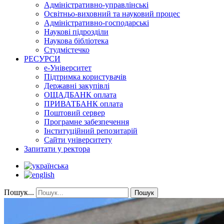
Адміністративно-управлінські
Освітньо-виховний та науковий процес
Адміністративно-господарські
Наукові підрозділи
Наукова бібліотека
Студмістечко
РЕСУРСИ
е-Університет
Підтримка користувачів
Державні закупівлі
ОЩАДБАНК оплата
ПРИВАТБАНК оплата
Поштовий сервер
Програмне забезпечення
Інституційний репозитарій
Сайти університету
Запитати у ректора
Пошук...
Пошук