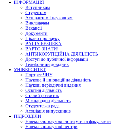
ІНФОРМАЦІЯ
Вступникам
Студентам
Аспірантам і науковцям
Викладачам
Вакансії
Документи
Цікаво про науку
ВАША БЕЗПЕКА
ВАРТО ЗНАТИ!
АНТИКОРУПЦІЙНА ДІЯЛЬНІСТЬ
Доступ до публічної інформації
Телефонний довідник
УНІВЕРСИТЕТ
Портрет ЧНУ
Наукова й інноваційна діяльність
Наукові періодичні видання
Освітня діяльність
Сталий розвиток
Міжнародна діяльність
Студентська рада
Асоціація випускників
ПІДРОЗДІЛИ
Навчально-наукові інститути та факультети
Навчально-наукові центри