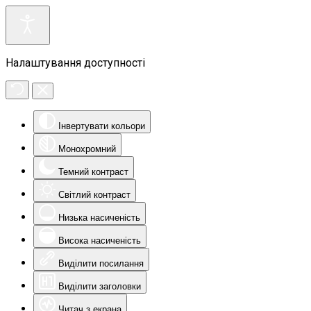
Налаштування доступності
Інвертувати кольори
Монохромний
Темний контраст
Світлий контраст
Низька насиченість
Висока насиченість
Виділити посилання
Виділити заголовки
Читач з екрана