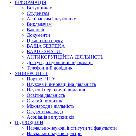
ІНФОРМАЦІЯ
Вступникам
Студентам
Аспірантам і науковцям
Викладачам
Вакансії
Документи
Цікаво про науку
ВАША БЕЗПЕКА
ВАРТО ЗНАТИ!
АНТИКОРУПЦІЙНА ДІЯЛЬНІСТЬ
Доступ до публічної інформації
Телефонний довідник
УНІВЕРСИТЕТ
Портрет ЧНУ
Наукова й інноваційна діяльність
Наукові періодичні видання
Освітня діяльність
Сталий розвиток
Міжнародна діяльність
Студентська рада
Асоціація випускників
ПІДРОЗДІЛИ
Навчально-наукові інститути та факультети
Навчально-наукові центри