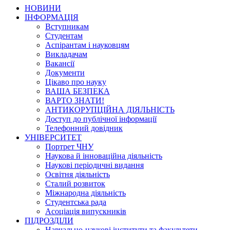
НОВИНИ
ІНФОРМАЦІЯ
Вступникам
Студентам
Аспірантам і науковцям
Викладачам
Вакансії
Документи
Цікаво про науку
ВАША БЕЗПЕКА
ВАРТО ЗНАТИ!
АНТИКОРУПЦІЙНА ДІЯЛЬНІСТЬ
Доступ до публічної інформації
Телефонний довідник
УНІВЕРСИТЕТ
Портрет ЧНУ
Наукова й інноваційна діяльність
Наукові періодичні видання
Освітня діяльність
Сталий розвиток
Міжнародна діяльність
Студентська рада
Асоціація випускників
ПІДРОЗДІЛИ
Навчально-наукові інститути та факультети