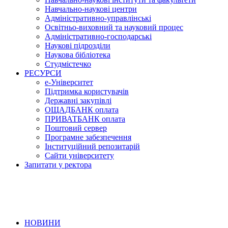
Навчально-наукові центри
Адміністративно-управлінські
Освітньо-виховний та науковий процес
Адміністративно-господарські
Наукові підрозділи
Наукова бібліотека
Студмістечко
РЕСУРСИ
е-Університет
Підтримка користувачів
Державні закупівлі
ОЩАДБАНК оплата
ПРИВАТБАНК оплата
Поштовий сервер
Програмне забезпечення
Інституційний репозитарій
Сайти університету
Запитати у ректора
НОВИНИ