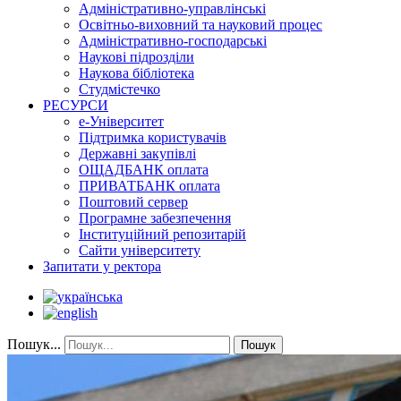
Адміністративно-управлінські
Освітньо-виховний та науковий процес
Адміністративно-господарські
Наукові підрозділи
Наукова бібліотека
Студмістечко
РЕСУРСИ
е-Університет
Підтримка користувачів
Державні закупівлі
ОЩАДБАНК оплата
ПРИВАТБАНК оплата
Поштовий сервер
Програмне забезпечення
Інституційний репозитарій
Сайти університету
Запитати у ректора
Пошук...
Пошук