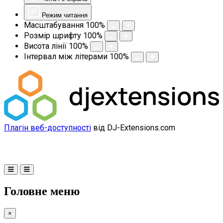
Режим читання
Масштабування
100
%
Розмір шрифту
100
%
Висота лінії
100
%
Інтервал між літерами
100
%
Плагін веб-доступності
від DJ-Extensions.com
Головне меню
×