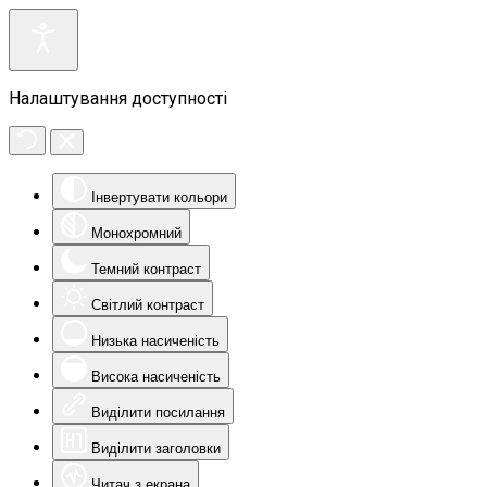
Налаштування доступності
Інвертувати кольори
Монохромний
Темний контраст
Світлий контраст
Низька насиченість
Висока насиченість
Виділити посилання
Виділити заголовки
Читач з екрана