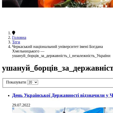
Головна
Теги
Черкаський національний університет імені Богдана
Хмельницького —
ушануй_борців_за_державність_і_незалежність_України
ушануй_борців_за_державніст
Показувати
День Української Державності відзначили 
29.07.2022