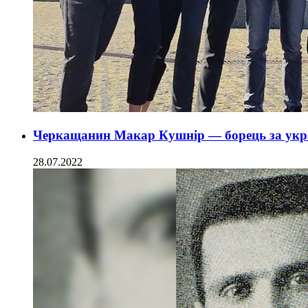
Черкащанин Макар Кушнір — борець за укра
28.07.2022