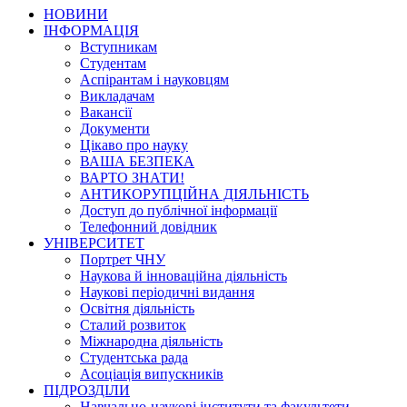
НОВИНИ
ІНФОРМАЦІЯ
Вступникам
Студентам
Аспірантам і науковцям
Викладачам
Вакансії
Документи
Цікаво про науку
ВАША БЕЗПЕКА
ВАРТО ЗНАТИ!
АНТИКОРУПЦІЙНА ДІЯЛЬНІСТЬ
Доступ до публічної інформації
Телефонний довідник
УНІВЕРСИТЕТ
Портрет ЧНУ
Наукова й інноваційна діяльність
Наукові періодичні видання
Освітня діяльність
Сталий розвиток
Міжнародна діяльність
Студентська рада
Асоціація випускників
ПІДРОЗДІЛИ
Навчально-наукові інститути та факультети