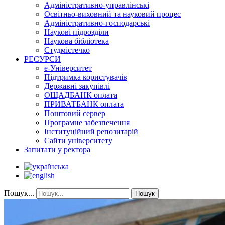
Адміністративно-управлінські
Освітньо-виховний та науковий процес
Адміністративно-господарські
Наукові підрозділи
Наукова бібліотека
Студмістечко
РЕСУРСИ
е-Університет
Підтримка користувачів
Державні закупівлі
ОЩАДБАНК оплата
ПРИВАТБАНК оплата
Поштовий сервер
Програмне забезпечення
Інституційний репозитарій
Сайти університету
Запитати у ректора
Пошук...
Пошук