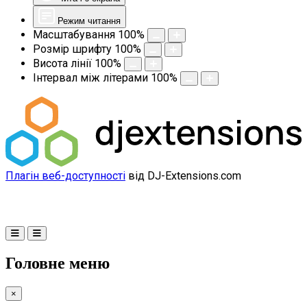
Режим читання
Масштабування
100
%
Розмір шрифту
100
%
Висота лінії
100
%
Інтервал між літерами
100
%
Плагін веб-доступності
від DJ-Extensions.com
Головне меню
×