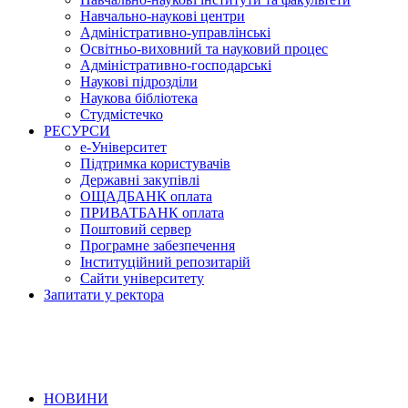
Навчально-наукові центри
Адміністративно-управлінські
Освітньо-виховний та науковий процес
Адміністративно-господарські
Наукові підрозділи
Наукова бібліотека
Студмістечко
РЕСУРСИ
е-Університет
Підтримка користувачів
Державні закупівлі
ОЩАДБАНК оплата
ПРИВАТБАНК оплата
Поштовий сервер
Програмне забезпечення
Інституційний репозитарій
Сайти університету
Запитати у ректора
НОВИНИ