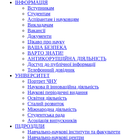
ІНФОРМАЦІЯ
Вступникам
Студентам
Аспірантам і науковцям
Викладачам
Вакансії
Документи
Цікаво про науку
ВАША БЕЗПЕКА
ВАРТО ЗНАТИ!
АНТИКОРУПЦІЙНА ДІЯЛЬНІСТЬ
Доступ до публічної інформації
Телефонний довідник
УНІВЕРСИТЕТ
Портрет ЧНУ
Наукова й інноваційна діяльність
Наукові періодичні видання
Освітня діяльність
Сталий розвиток
Міжнародна діяльність
Студентська рада
Асоціація випускників
ПІДРОЗДІЛИ
Навчально-наукові інститути та факультети
Навчально-наукові центри