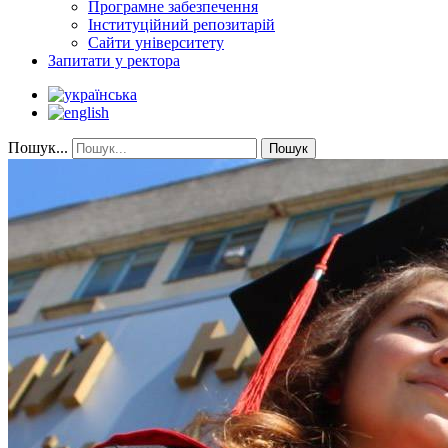
Програмне забезпечення
Інституційний репозитарій
Сайти університету
Запитати у ректора
Пошук...
Пошук