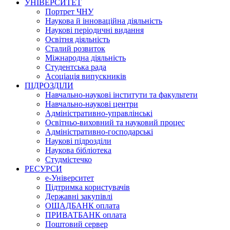
УНІВЕРСИТЕТ
Портрет ЧНУ
Наукова й інноваційна діяльність
Наукові періодичні видання
Освітня діяльність
Сталий розвиток
Міжнародна діяльність
Студентська рада
Асоціація випускників
ПІДРОЗДІЛИ
Навчально-наукові інститути та факультети
Навчально-наукові центри
Адміністративно-управлінські
Освітньо-виховний та науковий процес
Адміністративно-господарські
Наукові підрозділи
Наукова бібліотека
Студмістечко
РЕСУРСИ
е-Університет
Підтримка користувачів
Державні закупівлі
ОЩАДБАНК оплата
ПРИВАТБАНК оплата
Поштовий сервер