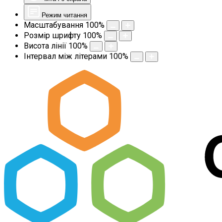
Режим читання
Масштабування
100
%
Розмір шрифту
100
%
Висота лінії
100
%
Інтервал між літерами
100
%