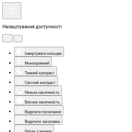
Налаштування доступності
Інвертувати кольори
Монохромний
Темний контраст
Світлий контраст
Низька насиченість
Висока насиченість
Виділити посилання
Виділити заголовки
Читач з екрана