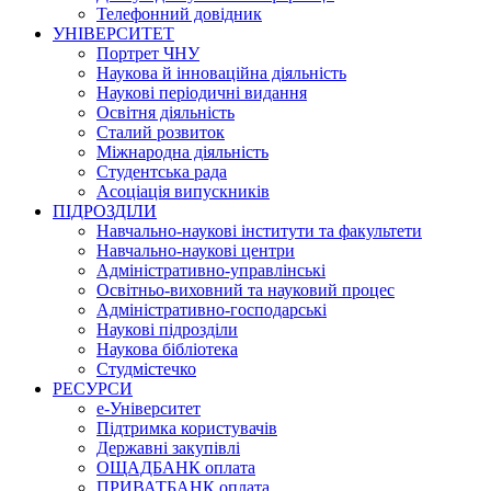
Телефонний довідник
УНІВЕРСИТЕТ
Портрет ЧНУ
Наукова й інноваційна діяльність
Наукові періодичні видання
Освітня діяльність
Сталий розвиток
Міжнародна діяльність
Студентська рада
Асоціація випускників
ПІДРОЗДІЛИ
Навчально-наукові інститути та факультети
Навчально-наукові центри
Адміністративно-управлінські
Освітньо-виховний та науковий процес
Адміністративно-господарські
Наукові підрозділи
Наукова бібліотека
Студмістечко
РЕСУРСИ
е-Університет
Підтримка користувачів
Державні закупівлі
ОЩАДБАНК оплата
ПРИВАТБАНК оплата