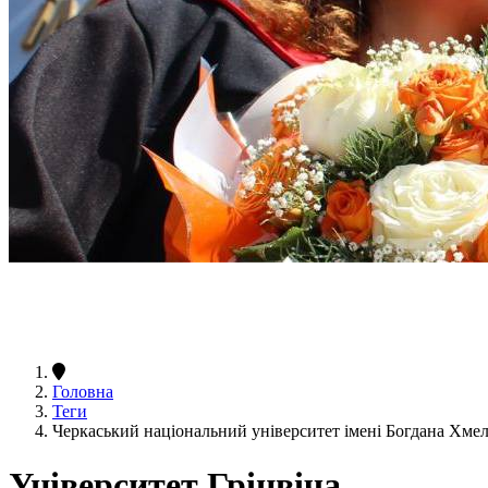
Головна
Теги
Черкаський національний університет імені Богдана Хме
Університет Грінвіча