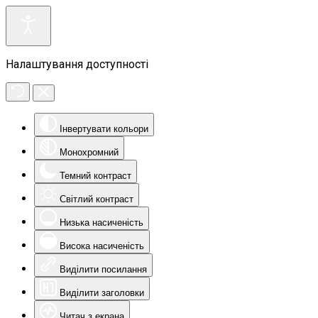
Налаштування доступності
Інвертувати кольори
Монохромний
Темний контраст
Світлий контраст
Низька насиченість
Висока насиченість
Виділити посилання
Виділити заголовки
Читач з екрана