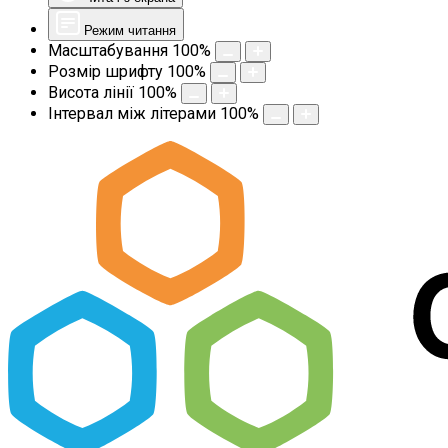
Режим читання
Масштабування
100
%
Розмір шрифту
100
%
Висота лінії
100
%
Інтервал між літерами
100
%