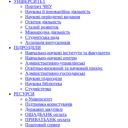
УНІВЕРСИТЕТ
Портрет ЧНУ
Наукова й інноваційна діяльність
Наукові періодичні видання
Освітня діяльність
Сталий розвиток
Міжнародна діяльність
Студентська рада
Асоціація випускників
ПІДРОЗДІЛИ
Навчально-наукові інститути та факультети
Навчально-наукові центри
Адміністративно-управлінські
Освітньо-виховний та науковий процес
Адміністративно-господарські
Наукові підрозділи
Наукова бібліотека
Студмістечко
РЕСУРСИ
е-Університет
Підтримка користувачів
Державні закупівлі
ОЩАДБАНК оплата
ПРИВАТБАНК оплата
Поштовий сервер