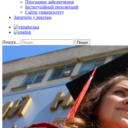
Програмне забезпечення
Інституційний репозитарій
Сайти університету
Запитати у ректора
Пошук...
Пошук