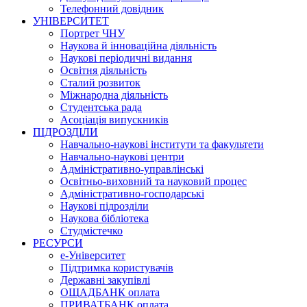
Телефонний довідник
УНІВЕРСИТЕТ
Портрет ЧНУ
Наукова й інноваційна діяльність
Наукові періодичні видання
Освітня діяльність
Сталий розвиток
Міжнародна діяльність
Студентська рада
Асоціація випускників
ПІДРОЗДІЛИ
Навчально-наукові інститути та факультети
Навчально-наукові центри
Адміністративно-управлінські
Освітньо-виховний та науковий процес
Адміністративно-господарські
Наукові підрозділи
Наукова бібліотека
Студмістечко
РЕСУРСИ
е-Університет
Підтримка користувачів
Державні закупівлі
ОЩАДБАНК оплата
ПРИВАТБАНК оплата