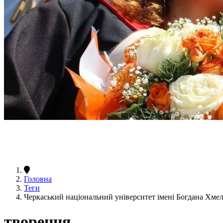
Головна
Теги
Черкаський національний університет імені Богдана Хм
творення