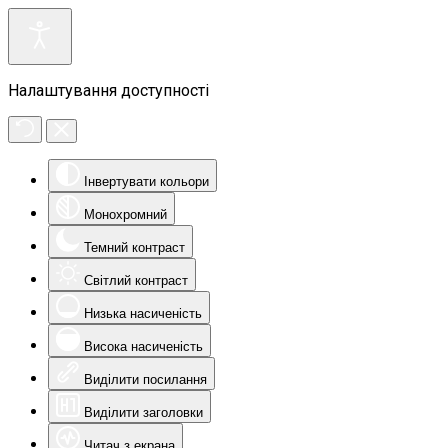
Налаштування доступності
Інвертувати кольори
Монохромний
Темний контраст
Світлий контраст
Низька насиченість
Висока насиченість
Виділити посилання
Виділити заголовки
Читач з екрана