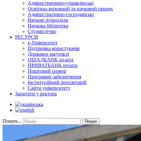
Адміністративно-управлінські
Освітньо-виховний та науковий процес
Адміністративно-господарські
Наукові підрозділи
Наукова бібліотека
Студмістечко
РЕСУРСИ
е-Університет
Підтримка користувачів
Державні закупівлі
ОЩАДБАНК оплата
ПРИВАТБАНК оплата
Поштовий сервер
Програмне забезпечення
Інституційний репозитарій
Сайти університету
Запитати у ректора
Пошук...
Пошук