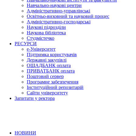
Навчально-наукові центри
Адміністративно-управлінські
Освітньо-виховний та науковий процес
Адміністративно-господарські
Наукові підрозділи
Наукова бібліотека
Студмістечко
РЕСУРСИ
е-Університет
Підтримка користувачів
Державні закупівлі
ОЩАДБАНК оплата
ПРИВАТБАНК оплата
Поштовий сервер
Програмне забезпечення
Інституційний репозитарій
Сайти університету
Запитати у ректора
НОВИНИ