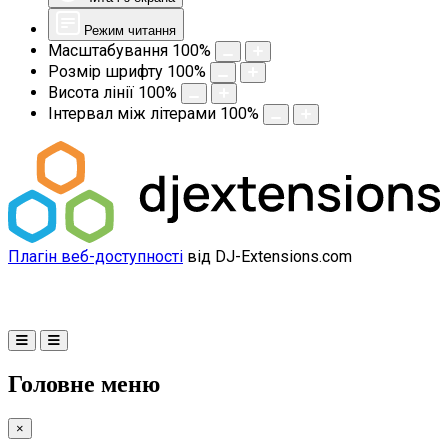
Режим читання
Масштабування
100
%
Розмір шрифту
100
%
Висота лінії
100
%
Інтервал між літерами
100
%
Плагін веб-доступності
від DJ-Extensions.com
Головне меню
×