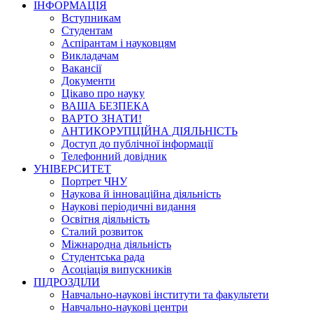
ІНФОРМАЦІЯ
Вступникам
Студентам
Аспірантам і науковцям
Викладачам
Вакансії
Документи
Цікаво про науку
ВАША БЕЗПЕКА
ВАРТО ЗНАТИ!
АНТИКОРУПЦІЙНА ДІЯЛЬНІСТЬ
Доступ до публічної інформації
Телефонний довідник
УНІВЕРСИТЕТ
Портрет ЧНУ
Наукова й інноваційна діяльність
Наукові періодичні видання
Освітня діяльність
Сталий розвиток
Міжнародна діяльність
Студентська рада
Асоціація випускників
ПІДРОЗДІЛИ
Навчально-наукові інститути та факультети
Навчально-наукові центри