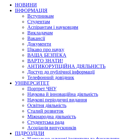
НОВИНИ
ІНФОРМАЦІЯ
Вступникам
Студентам
Аспірантам і науковцям
Викладачам
Вакансії
Документи
Цікаво про науку
ВАША БЕЗПЕКА
ВАРТО ЗНАТИ!
АНТИКОРУПЦІЙНА ДІЯЛЬНІСТЬ
Доступ до публічної інформації
Телефонний довідник
УНІВЕРСИТЕТ
Портрет ЧНУ
Наукова й інноваційна діяльність
Наукові періодичні видання
Освітня діяльність
Сталий розвиток
Міжнародна діяльність
Студентська рада
Асоціація випускників
ПІДРОЗДІЛИ
Навчально-наукові інститути та факультети