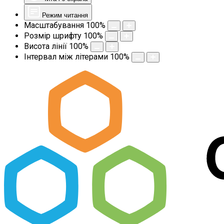
Режим читання
Масштабування
100
%
Розмір шрифту
100
%
Висота лінії
100
%
Інтервал між літерами
100
%