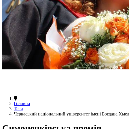
Головна
Теги
Черкаський національний університет імені Богдана Хм
Симоненківська премія