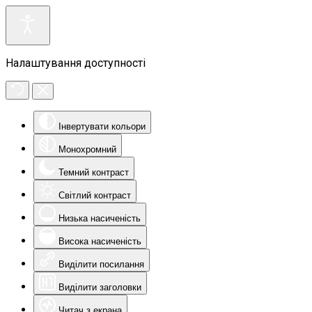
Налаштування доступності
Інвертувати кольори
Монохромний
Темний контраст
Світлий контраст
Низька насиченість
Висока насиченість
Виділити посилання
Виділити заголовки
Читач з екрана