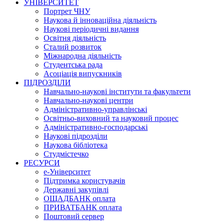
УНІВЕРСИТЕТ
Портрет ЧНУ
Наукова й інноваційна діяльність
Наукові періодичні видання
Освітня діяльність
Сталий розвиток
Міжнародна діяльність
Студентська рада
Асоціація випускників
ПІДРОЗДІЛИ
Навчально-наукові інститути та факультети
Навчально-наукові центри
Адміністративно-управлінські
Освітньо-виховний та науковий процес
Адміністративно-господарські
Наукові підрозділи
Наукова бібліотека
Студмістечко
РЕСУРСИ
е-Університет
Підтримка користувачів
Державні закупівлі
ОЩАДБАНК оплата
ПРИВАТБАНК оплата
Поштовий сервер