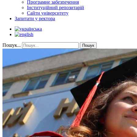
Програмне забезпечення
Інституційний репозитарій
Сайти університету
Запитати у ректора
Пошук...
Пошук