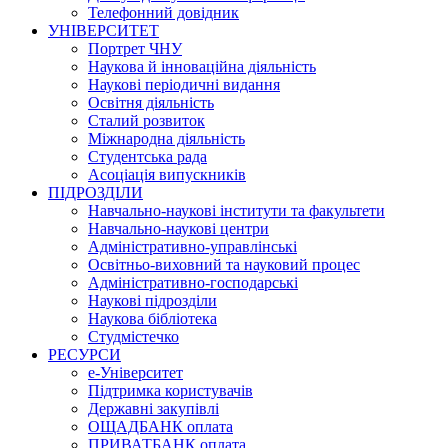
Телефонний довідник
УНІВЕРСИТЕТ
Портрет ЧНУ
Наукова й інноваційна діяльність
Наукові періодичні видання
Освітня діяльність
Сталий розвиток
Міжнародна діяльність
Студентська рада
Асоціація випускників
ПІДРОЗДІЛИ
Навчально-наукові інститути та факультети
Навчально-наукові центри
Адміністративно-управлінські
Освітньо-виховний та науковий процес
Адміністративно-господарські
Наукові підрозділи
Наукова бібліотека
Студмістечко
РЕСУРСИ
е-Університет
Підтримка користувачів
Державні закупівлі
ОЩАДБАНК оплата
ПРИВАТБАНК оплата