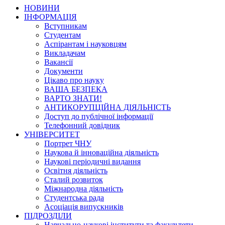
НОВИНИ
ІНФОРМАЦІЯ
Вступникам
Студентам
Аспірантам і науковцям
Викладачам
Вакансії
Документи
Цікаво про науку
ВАША БЕЗПЕКА
ВАРТО ЗНАТИ!
АНТИКОРУПЦІЙНА ДІЯЛЬНІСТЬ
Доступ до публічної інформації
Телефонний довідник
УНІВЕРСИТЕТ
Портрет ЧНУ
Наукова й інноваційна діяльність
Наукові періодичні видання
Освітня діяльність
Сталий розвиток
Міжнародна діяльність
Студентська рада
Асоціація випускників
ПІДРОЗДІЛИ
Навчально-наукові інститути та факультети