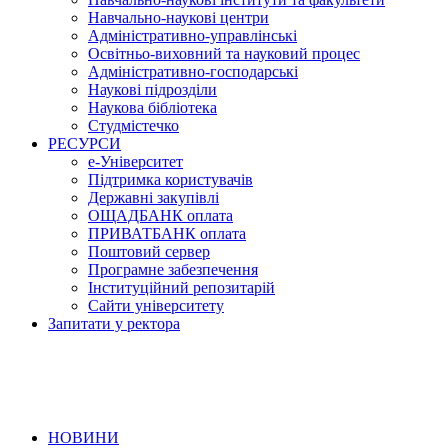
Навчально-наукові центри
Адміністративно-управлінські
Освітньо-виховний та науковий процес
Адміністративно-господарські
Наукові підрозділи
Наукова бібліотека
Студмістечко
РЕСУРСИ
е-Університет
Підтримка користувачів
Державні закупівлі
ОЩАДБАНК оплата
ПРИВАТБАНК оплата
Поштовий сервер
Програмне забезпечення
Інституційний репозитарій
Сайти університету
Запитати у ректора
НОВИНИ