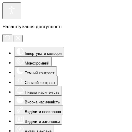
Налаштування доступності
Інвертувати кольори
Монохромний
Темний контраст
Світлий контраст
Низька насиченість
Висока насиченість
Виділити посилання
Виділити заголовки
Читач з екрана