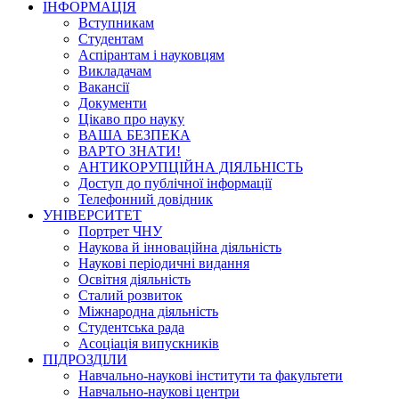
ІНФОРМАЦІЯ
Вступникам
Студентам
Аспірантам і науковцям
Викладачам
Вакансії
Документи
Цікаво про науку
ВАША БЕЗПЕКА
ВАРТО ЗНАТИ!
АНТИКОРУПЦІЙНА ДІЯЛЬНІСТЬ
Доступ до публічної інформації
Телефонний довідник
УНІВЕРСИТЕТ
Портрет ЧНУ
Наукова й інноваційна діяльність
Наукові періодичні видання
Освітня діяльність
Сталий розвиток
Міжнародна діяльність
Студентська рада
Асоціація випускників
ПІДРОЗДІЛИ
Навчально-наукові інститути та факультети
Навчально-наукові центри