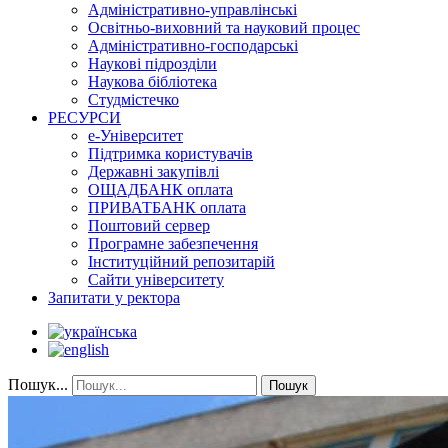
Адміністративно-управлінські
Освітньо-виховний та науковий процес
Адміністративно-господарські
Наукові підрозділи
Наукова бібліотека
Студмістечко
РЕСУРСИ
е-Університет
Підтримка користувачів
Державні закупівлі
ОЩАДБАНК оплата
ПРИВАТБАНК оплата
Поштовий сервер
Програмне забезпечення
Інституційний репозитарій
Сайти університету
Запитати у ректора
Пошук...
Пошук