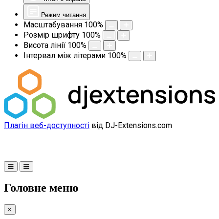
Режим читання
Масштабування
100
%
Розмір шрифту
100
%
Висота лінії
100
%
Інтервал між літерами
100
%
Плагін веб-доступності
від DJ-Extensions.com
Головне меню
×