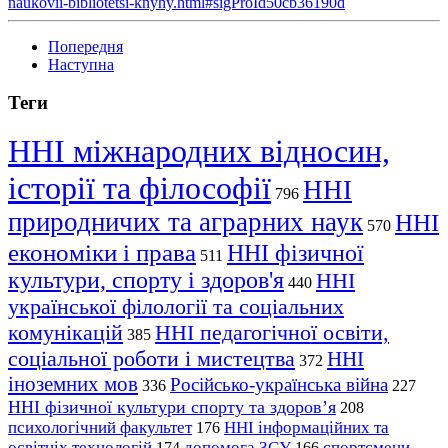
naukovii-bibliotetsi-knyhy.html#sigProId50cb36190d
Попередня
Наступна
Теги
ННІ міжнародних відносин,
історії та філософії
ННІ
796
природничих та аграрних наук
ННІ
570
економіки і права
ННІ фізичної
511
культури, спорту і здоров'я
ННІ
440
української філології та соціальних
комунікацій
ННІ педагогічної освіти,
385
соціальної роботи і мистецтва
ННІ
372
іноземних мов
Російсько-українська війна
336
227
ННІ фізичної культури спорту та здоров’я
208
психологічний факультет
ННІ інформаційних та
176
освітніх технологій
допомога ЗСУ
спортсмени
174
166