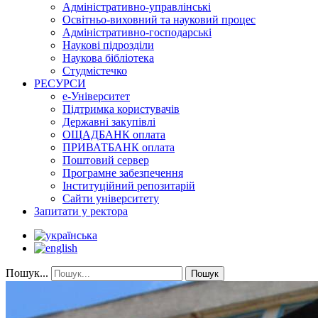
Адміністративно-управлінські
Освітньо-виховний та науковий процес
Адміністративно-господарські
Наукові підрозділи
Наукова бібліотека
Студмістечко
РЕСУРСИ
е-Університет
Підтримка користувачів
Державні закупівлі
ОЩАДБАНК оплата
ПРИВАТБАНК оплата
Поштовий сервер
Програмне забезпечення
Інституційний репозитарій
Сайти університету
Запитати у ректора
Пошук...
Пошук