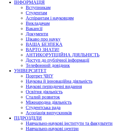
ІНФОРМАЦІЯ
Вступникам
Студентам
Аспірантам і науковцям
Викладачам
Вакансії
Документи
Цікаво про науку
ВАША БЕЗПЕКА
ВАРТО ЗНАТИ!
АНТИКОРУПЦІЙНА ДІЯЛЬНІСТЬ
Доступ до публічної інформації
Телефонний довідник
УНІВЕРСИТЕТ
Портрет ЧНУ
Наукова й інноваційна діяльність
Наукові періодичні видання
Освітня діяльність
Сталий розвиток
Міжнародна діяльність
Студентська рада
Асоціація випускників
ПІДРОЗДІЛИ
Навчально-наукові інститути та факультети
Навчально-наукові центри