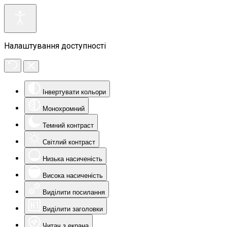
Налаштування доступності
Інвертувати кольори
Монохромний
Темний контраст
Світлий контраст
Низька насиченість
Висока насиченість
Виділити посилання
Виділити заголовки
Читач з екрана