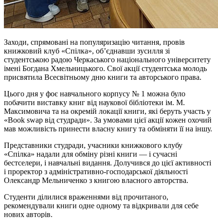
Заходи, спрямовані на популяризацію читання, провів
книжковий клуб «Спілка», об’єднавши зусилля зі
студентською радою Черкаського національного університету
імені Богдана Хмельницького. Свої акції студентська молодь
присвятила Всесвітньому дню книги та авторського права.
Цього дня у фоє навчального корпусу № 1 можна було
побачити виставку книг від наукової бібліотеки ім. М.
Максимовича та на окремій локації книги, які беруть участь у
«Book swap від студради». За умовами цієї акції кожен охочий
мав можливість принести власну книгу та обміняти її на іншу.
Представники студради, учасники книжкового клубу
«Спілка» надали для обміну різні книги — і сучасні
бестселери, і навчальні видання. Долучився до цієї активності
і проректор з адміністративно-господарської діяльності
Олександр Мельниченко з книгою власного авторства.
Студенти ділилися враженнями від прочитаного,
рекомендували книги одне одному та відкривали для себе
нових авторів.