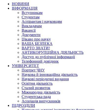
НОВИНИ
ІНФОРМАЦІЯ
Вступникам
Студентам
Аспірантам і науковцям
Викладачам
Вакансії
Документи
Цікаво про науку
ВАША БЕЗПЕКА
ВАРТО ЗНАТИ!
АНТИКОРУПЦІЙНА ДІЯЛЬНІСТЬ
Доступ до публічної інформації
Телефонний довідник
УНІВЕРСИТЕТ
Портрет ЧНУ
Наукова й інноваційна діяльність
Наукові періодичні видання
Освітня діяльність
Сталий розвиток
Міжнародна діяльність
Студентська рада
Асоціація випускників
ПІДРОЗДІЛИ
Навчально-наукові інститути та факультети