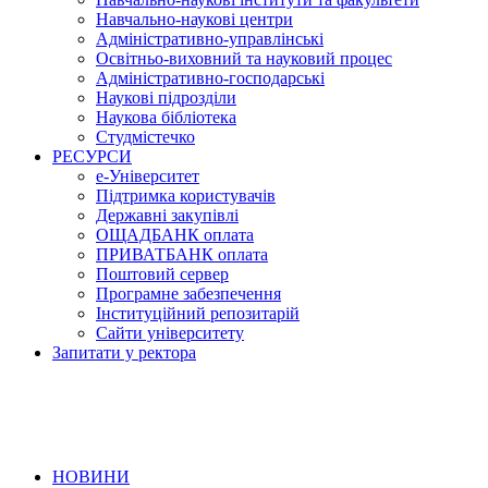
Навчально-наукові центри
Адміністративно-управлінські
Освітньо-виховний та науковий процес
Адміністративно-господарські
Наукові підрозділи
Наукова бібліотека
Студмістечко
РЕСУРСИ
е-Університет
Підтримка користувачів
Державні закупівлі
ОЩАДБАНК оплата
ПРИВАТБАНК оплата
Поштовий сервер
Програмне забезпечення
Інституційний репозитарій
Сайти університету
Запитати у ректора
НОВИНИ