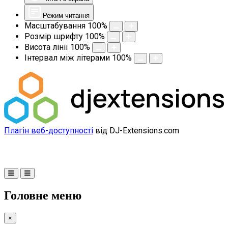
Режим читання
Масштабування
100
%
Розмір шрифту
100
%
Висота лінії
100
%
Інтервал між літерами
100
%
Плагін веб-доступності
від DJ-Extensions.com
Головне меню
×