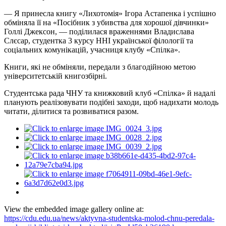
— Я принесла книгу «Лихотомія» Ігора Астапенка і успішно
обміняла її на «Посібник з убивства для хорошої дівчинки»
Голлі Джексон, — поділилася враженнями Владислава
Слєсар, студентка 3 курсу ННІ української філології та
соціальних комунікацій, учасниця клубу «Спілка».
Книги, які не обміняли, передали з благодійною метою
університетській книгозбірні.
Студентська рада ЧНУ та книжковий клуб «Спілка» й надалі
планують реалізовувати подібні заходи, щоб надихати молодь
читати, ділитися та розвиватися разом.
View the embedded image gallery online at:
https://cdu.edu.ua/news/aktyvna-studentska-molod-chnu-peredala-