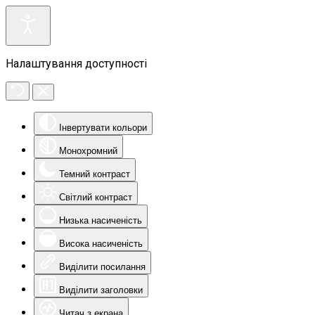
Налаштування доступності
Інвертувати кольори
Монохромний
Темний контраст
Світлий контраст
Низька насиченість
Висока насиченість
Виділити посилання
Виділити заголовки
Читач з екрана