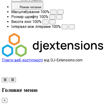
Режим читання
Масштабування
100
%
Розмір шрифту
100
%
Висота лінії
100
%
Інтервал між літерами
100
%
Плагін веб-доступності
від DJ-Extensions.com
Головне меню
×