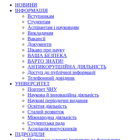
НОВИНИ
ІНФОРМАЦІЯ
Вступникам
Студентам
Аспірантам і науковцям
Викладачам
Вакансії
Документи
Цікаво про науку
ВАША БЕЗПЕКА
ВАРТО ЗНАТИ!
АНТИКОРУПЦІЙНА ДІЯЛЬНІСТЬ
Доступ до публічної інформації
Телефонний довідник
УНІВЕРСИТЕТ
Портрет ЧНУ
Наукова й інноваційна діяльність
Наукові періодичні видання
Освітня діяльність
Сталий розвиток
Міжнародна діяльність
Студентська рада
Асоціація випускників
ПІДРОЗДІЛИ
Навчально-наукові інститути та факультети