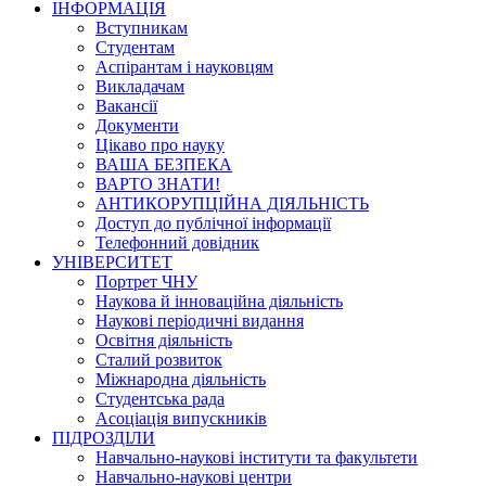
ІНФОРМАЦІЯ
Вступникам
Студентам
Аспірантам і науковцям
Викладачам
Вакансії
Документи
Цікаво про науку
ВАША БЕЗПЕКА
ВАРТО ЗНАТИ!
АНТИКОРУПЦІЙНА ДІЯЛЬНІСТЬ
Доступ до публічної інформації
Телефонний довідник
УНІВЕРСИТЕТ
Портрет ЧНУ
Наукова й інноваційна діяльність
Наукові періодичні видання
Освітня діяльність
Сталий розвиток
Міжнародна діяльність
Студентська рада
Асоціація випускників
ПІДРОЗДІЛИ
Навчально-наукові інститути та факультети
Навчально-наукові центри