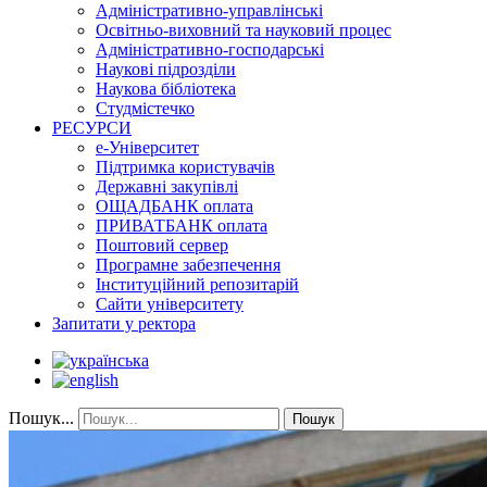
Адміністративно-управлінські
Освітньо-виховний та науковий процес
Адміністративно-господарські
Наукові підрозділи
Наукова бібліотека
Студмістечко
РЕСУРСИ
е-Університет
Підтримка користувачів
Державні закупівлі
ОЩАДБАНК оплата
ПРИВАТБАНК оплата
Поштовий сервер
Програмне забезпечення
Інституційний репозитарій
Сайти університету
Запитати у ректора
Пошук...
Пошук