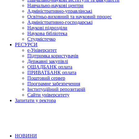
Навчально-наукові центри
Адміністративно-управлінські
Освітньо-виховний та науковий процес
Адміністративно-господарські
Наукові підрозділи
Наукова бібліотека
Студмістечко
РЕСУРСИ
е-Університет
Підтримка користувачів
Державні закупівлі
ОЩАДБАНК оплата
ПРИВАТБАНК оплата
Поштовий сервер
Програмне забезпечення
Інституційний репозитарій
Сайти університету
Запитати у ректора
НОВИНИ