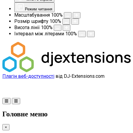
Режим читання
Масштабування
100
%
Розмір шрифту
100
%
Висота лінії
100
%
Інтервал між літерами
100
%
Плагін веб-доступності
від DJ-Extensions.com
Головне меню
×