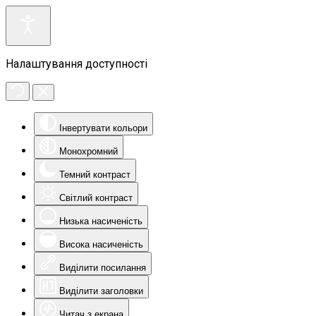
Налаштування доступності
Інвертувати кольори
Монохромний
Темний контраст
Світлий контраст
Низька насиченість
Висока насиченість
Виділити посилання
Виділити заголовки
Читач з екрана