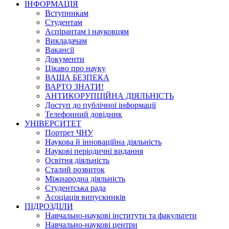
ІНФОРМАЦІЯ
Вступникам
Студентам
Аспірантам і науковцям
Викладачам
Вакансії
Документи
Цікаво про науку
ВАША БЕЗПЕКА
ВАРТО ЗНАТИ!
АНТИКОРУПЦІЙНА ДІЯЛЬНІСТЬ
Доступ до публічної інформації
Телефонний довідник
УНІВЕРСИТЕТ
Портрет ЧНУ
Наукова й інноваційна діяльність
Наукові періодичні видання
Освітня діяльність
Сталий розвиток
Міжнародна діяльність
Студентська рада
Асоціація випускників
ПІДРОЗДІЛИ
Навчально-наукові інститути та факультети
Навчально-наукові центри