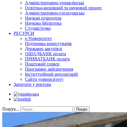
Адміністративно-управлінські
Освітньо-виховний та науковий процес
Адміністративно-господарські
Наукові підрозділи
Наукова бібліотека
Студмістечко
РЕСУРСИ
е-Університет
Підтримка користувачів
Державні закупівлі
ОЩАДБАНК оплата
ПРИВАТБАНК оплата
Поштовий сервер
Програмне забезпечення
Інституційний репозитарій
Сайти університету
Запитати у ректора
Пошук...
Пошук