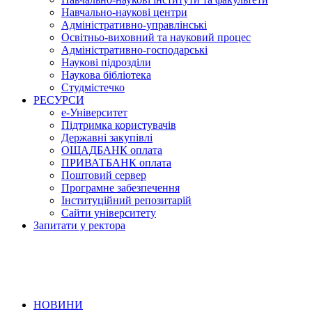
Навчально-наукові центри
Адміністративно-управлінські
Освітньо-виховний та науковий процес
Адміністративно-господарські
Наукові підрозділи
Наукова бібліотека
Студмістечко
РЕСУРСИ
е-Університет
Підтримка користувачів
Державні закупівлі
ОЩАДБАНК оплата
ПРИВАТБАНК оплата
Поштовий сервер
Програмне забезпечення
Інституційний репозитарій
Сайти університету
Запитати у ректора
НОВИНИ