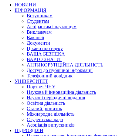
НОВИНИ
ІНФОРМАЦІЯ
Вступникам
Студентам
Аспірантам і науковцям
Викладачам
Вакансії
Документи
Цікаво про науку
ВАША БЕЗПЕКА
ВАРТО ЗНАТИ!
АНТИКОРУПЦІЙНА ДІЯЛЬНІСТЬ
Доступ до публічної інформації
Телефонний довідник
УНІВЕРСИТЕТ
Портрет ЧНУ
Наукова й інноваційна діяльність
Наукові періодичні видання
Освітня діяльність
Сталий розвиток
Міжнародна діяльність
Студентська рада
Асоціація випускників
ПІДРОЗДІЛИ
Навчально-наукові інститути та факультети