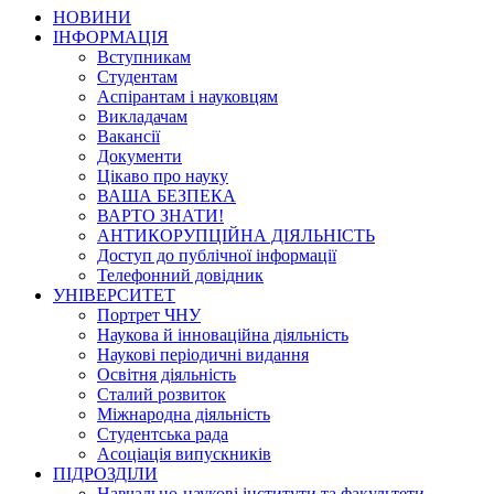
НОВИНИ
ІНФОРМАЦІЯ
Вступникам
Студентам
Аспірантам і науковцям
Викладачам
Вакансії
Документи
Цікаво про науку
ВАША БЕЗПЕКА
ВАРТО ЗНАТИ!
АНТИКОРУПЦІЙНА ДІЯЛЬНІСТЬ
Доступ до публічної інформації
Телефонний довідник
УНІВЕРСИТЕТ
Портрет ЧНУ
Наукова й інноваційна діяльність
Наукові періодичні видання
Освітня діяльність
Сталий розвиток
Міжнародна діяльність
Студентська рада
Асоціація випускників
ПІДРОЗДІЛИ
Навчально-наукові інститути та факультети