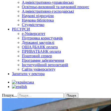
Адміністративно-управлінські
Освітньо-виховний та науковий процес
Адміністративно-господарські
Наукові підрозділи
Наукова бібліотека
Студмістечко
РЕСУРСИ
е-Університет
Підтримка користувачів
Державні закупівлі
ОЩАДБАНК оплата
ПРИВАТБАНК оплата
Поштовий сервер
Програмне забезпечення
Інституційний репозитарій
Сайти університету
Запитати у ректора
Пошук...
Пошук