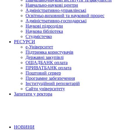
Навчально-наукові центри
Адміністративно-управлінські
Освітньо-виховний та науковий процес
Адміністративно-господарські
Наукові підрозділи
Наукова бібліотека
Студмістечко
РЕСУРСИ
е-Університет
Підтримка користувачів
Державні закупівлі
ОЩАДБАНК оплата
ПРИВАТБАНК оплата
Поштовий сервер
Програмне забезпечення
Інституційний репозитарій
Сайти університету
Запитати у ректора
НОВИНИ