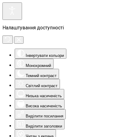
Налаштування доступності
Інвертувати кольори
Монохромний
Темний контраст
Світлий контраст
Низька насиченість
Висока насиченість
Виділити посилання
Виділити заголовки
Читач з екрана