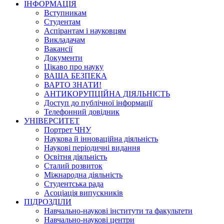
ІНФОРМАЦІЯ
Вступникам
Студентам
Аспірантам і науковцям
Викладачам
Вакансії
Документи
Цікаво про науку
ВАША БЕЗПЕКА
ВАРТО ЗНАТИ!
АНТИКОРУПЦІЙНА ДІЯЛЬНІСТЬ
Доступ до публічної інформації
Телефонний довідник
УНІВЕРСИТЕТ
Портрет ЧНУ
Наукова й інноваційна діяльність
Наукові періодичні видання
Освітня діяльність
Сталий розвиток
Міжнародна діяльність
Студентська рада
Асоціація випускників
ПІДРОЗДІЛИ
Навчально-наукові інститути та факультети
Навчально-наукові центри