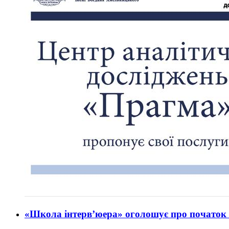
«Школа інтерв’юера» оголошує про початок 