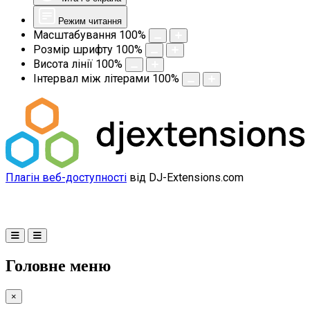
Режим читання
Масштабування
100
%
Розмір шрифту
100
%
Висота лінії
100
%
Інтервал між літерами
100
%
Плагін веб-доступності
від DJ-Extensions.com
Головне меню
×