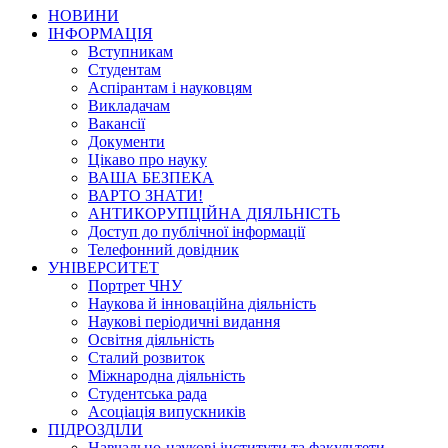
НОВИНИ
ІНФОРМАЦІЯ
Вступникам
Студентам
Аспірантам і науковцям
Викладачам
Вакансії
Документи
Цікаво про науку
ВАША БЕЗПЕКА
ВАРТО ЗНАТИ!
АНТИКОРУПЦІЙНА ДІЯЛЬНІСТЬ
Доступ до публічної інформації
Телефонний довідник
УНІВЕРСИТЕТ
Портрет ЧНУ
Наукова й інноваційна діяльність
Наукові періодичні видання
Освітня діяльність
Сталий розвиток
Міжнародна діяльність
Студентська рада
Асоціація випускників
ПІДРОЗДІЛИ
Навчально-наукові інститути та факультети