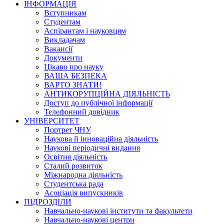
ІНФОРМАЦІЯ
Вступникам
Студентам
Аспірантам і науковцям
Викладачам
Вакансії
Документи
Цікаво про науку
ВАША БЕЗПЕКА
ВАРТО ЗНАТИ!
АНТИКОРУПЦІЙНА ДІЯЛЬНІСТЬ
Доступ до публічної інформації
Телефонний довідник
УНІВЕРСИТЕТ
Портрет ЧНУ
Наукова й інноваційна діяльність
Наукові періодичні видання
Освітня діяльність
Сталий розвиток
Міжнародна діяльність
Студентська рада
Асоціація випускників
ПІДРОЗДІЛИ
Навчально-наукові інститути та факультети
Навчально-наукові центри