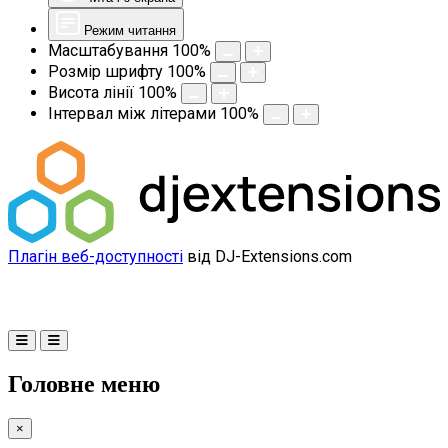
Режим читання
Масштабування
100
%
Розмір шрифту
100
%
Висота лінії
100
%
Інтервал між літерами
100
%
Плагін веб-доступності
від DJ-Extensions.com
Головне меню
×