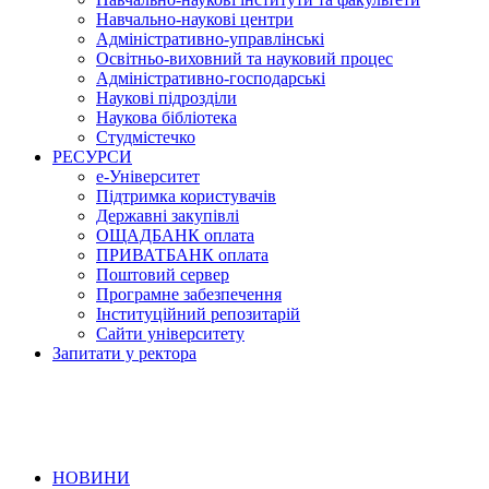
Навчально-наукові центри
Адміністративно-управлінські
Освітньо-виховний та науковий процес
Адміністративно-господарські
Наукові підрозділи
Наукова бібліотека
Студмістечко
РЕСУРСИ
е-Університет
Підтримка користувачів
Державні закупівлі
ОЩАДБАНК оплата
ПРИВАТБАНК оплата
Поштовий сервер
Програмне забезпечення
Інституційний репозитарій
Сайти університету
Запитати у ректора
НОВИНИ