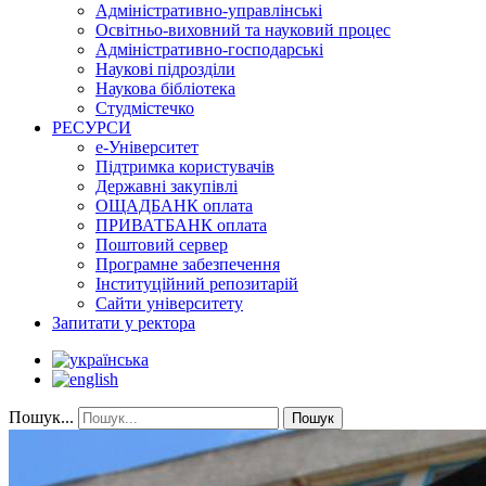
Адміністративно-управлінські
Освітньо-виховний та науковий процес
Адміністративно-господарські
Наукові підрозділи
Наукова бібліотека
Студмістечко
РЕСУРСИ
е-Університет
Підтримка користувачів
Державні закупівлі
ОЩАДБАНК оплата
ПРИВАТБАНК оплата
Поштовий сервер
Програмне забезпечення
Інституційний репозитарій
Сайти університету
Запитати у ректора
Пошук...
Пошук