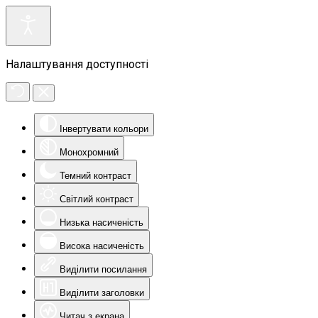
Налаштування доступності
Інвертувати кольори
Монохромний
Темний контраст
Світлий контраст
Низька насиченість
Висока насиченість
Виділити посилання
Виділити заголовки
Читач з екрана