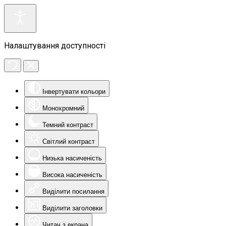
Налаштування доступності
Інвертувати кольори
Монохромний
Темний контраст
Світлий контраст
Низька насиченість
Висока насиченість
Виділити посилання
Виділити заголовки
Читач з екрана