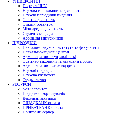
УНІВЕРСИТЕТ
Портрет ЧНУ
Наукова й інноваційна діяльність
Наукові періодичні видання
Освітня діяльність
Сталий розвиток
Міжнародна діяльність
Студентська рада
Асоціація випускників
ПІДРОЗДІЛИ
Навчально-наукові інститути та факультети
Навчально-наукові центри
Адміністративно-управлінські
Освітньо-виховний та науковий процес
Адміністративно-господарські
Наукові підрозділи
Наукова бібліотека
Студмістечко
РЕСУРСИ
е-Університет
Підтримка користувачів
Державні закупівлі
ОЩАДБАНК оплата
ПРИВАТБАНК оплата
Поштовий сервер