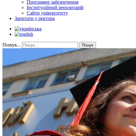
Програмне забезпечення
Інституційний репозитарій
Сайти університету
Запитати у ректора
Пошук...
Пошук