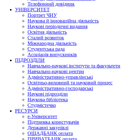
Телефонний довідник
УНІВЕРСИТЕТ
Портрет ЧНУ
Наукова й інноваційна діяльність
Наукові періодичні видання
Освітня діяльність
Сталий розвиток
Міжнародна діяльність
Студентська рада
Асоціація випускників
ПІДРОЗДІЛИ
Навчально-наукові інститути та факультети
Навчально-наукові центри
Адміністративно-управлінські
Освітньо-виховний та науковий процес
Адміністративно-господарські
Наукові підрозділи
Наукова бібліотека
Студмістечко
РЕСУРСИ
е-Університет
Підтримка користувачів
Державні закупівлі
ОЩАДБАНК оплата
ПРИВАТБАНК оплата