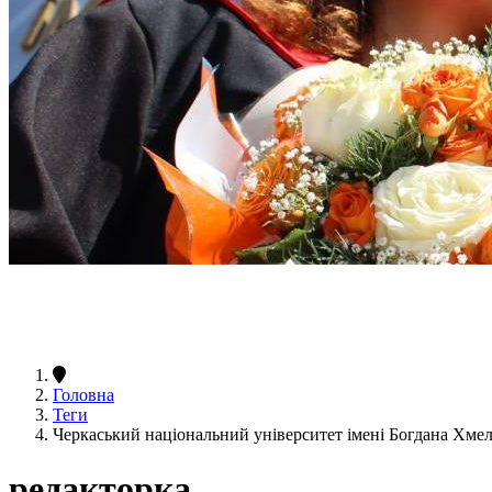
Головна
Теги
Черкаський національний університет імені Богдана Хме
редакторка