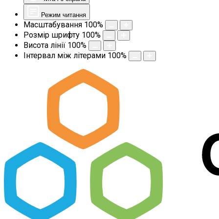
Режим читання
Масштабування
100
%
Розмір шрифту
100
%
Висота лінії
100
%
Інтервал між літерами
100
%