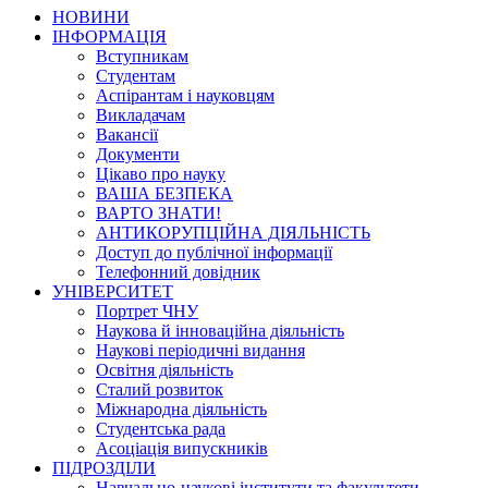
НОВИНИ
ІНФОРМАЦІЯ
Вступникам
Студентам
Аспірантам і науковцям
Викладачам
Вакансії
Документи
Цікаво про науку
ВАША БЕЗПЕКА
ВАРТО ЗНАТИ!
АНТИКОРУПЦІЙНА ДІЯЛЬНІСТЬ
Доступ до публічної інформації
Телефонний довідник
УНІВЕРСИТЕТ
Портрет ЧНУ
Наукова й інноваційна діяльність
Наукові періодичні видання
Освітня діяльність
Сталий розвиток
Міжнародна діяльність
Студентська рада
Асоціація випускників
ПІДРОЗДІЛИ
Навчально-наукові інститути та факультети