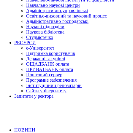
Навчально-наукові центри
Адміністративно-управлінські
Освітньо-виховний та науковий процес
Адміністративно-господарські
Наукові підрозділи
Наукова бібліотека
Студмістечко
РЕСУРСИ
е-Університет
Підтримка користувачів
Державні закупівлі
ОЩАДБАНК оплата
ПРИВАТБАНК оплата
Поштовий сервер
Програмне забезпечення
Інституційний репозитарій
Сайти університету
Запитати у ректора
НОВИНИ