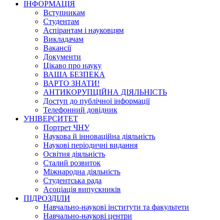
ІНФОРМАЦІЯ
Вступникам
Студентам
Аспірантам і науковцям
Викладачам
Вакансії
Документи
Цікаво про науку
ВАША БЕЗПЕКА
ВАРТО ЗНАТИ!
АНТИКОРУПЦІЙНА ДІЯЛЬНІСТЬ
Доступ до публічної інформації
Телефонний довідник
УНІВЕРСИТЕТ
Портрет ЧНУ
Наукова й інноваційна діяльність
Наукові періодичні видання
Освітня діяльність
Сталий розвиток
Міжнародна діяльність
Студентська рада
Асоціація випускників
ПІДРОЗДІЛИ
Навчально-наукові інститути та факультети
Навчально-наукові центри