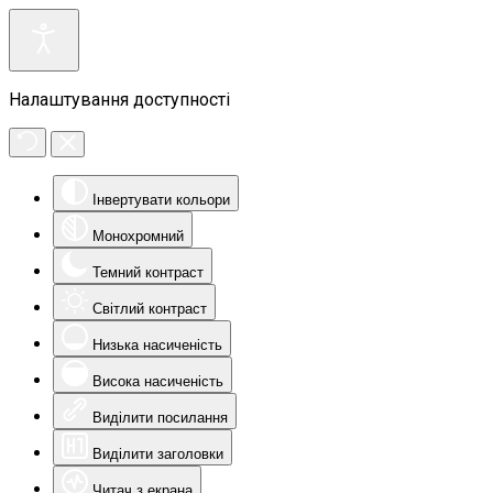
Налаштування доступності
Інвертувати кольори
Монохромний
Темний контраст
Світлий контраст
Низька насиченість
Висока насиченість
Виділити посилання
Виділити заголовки
Читач з екрана