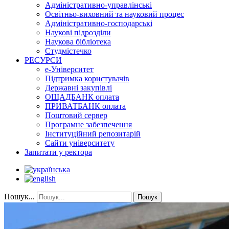
Адміністративно-управлінські
Освітньо-виховний та науковий процес
Адміністративно-господарські
Наукові підрозділи
Наукова бібліотека
Студмістечко
РЕСУРСИ
е-Університет
Підтримка користувачів
Державні закупівлі
ОЩАДБАНК оплата
ПРИВАТБАНК оплата
Поштовий сервер
Програмне забезпечення
Інституційний репозитарій
Сайти університету
Запитати у ректора
Пошук...
Пошук