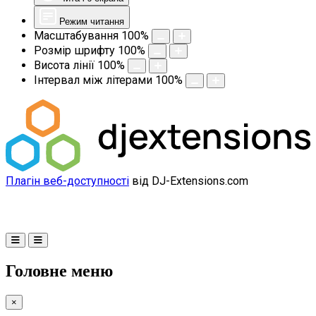
Режим читання
Масштабування
100
%
Розмір шрифту
100
%
Висота лінії
100
%
Інтервал між літерами
100
%
Плагін веб-доступності
від DJ-Extensions.com
Головне меню
×