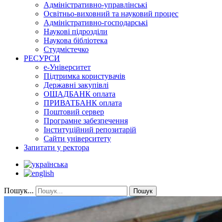
Адміністративно-управлінські
Освітньо-виховний та науковий процес
Адміністративно-господарські
Наукові підрозділи
Наукова бібліотека
Студмістечко
РЕСУРСИ
е-Університет
Підтримка користувачів
Державні закупівлі
ОЩАДБАНК оплата
ПРИВАТБАНК оплата
Поштовий сервер
Програмне забезпечення
Інституційний репозитарій
Сайти університету
Запитати у ректора
Пошук...
Пошук