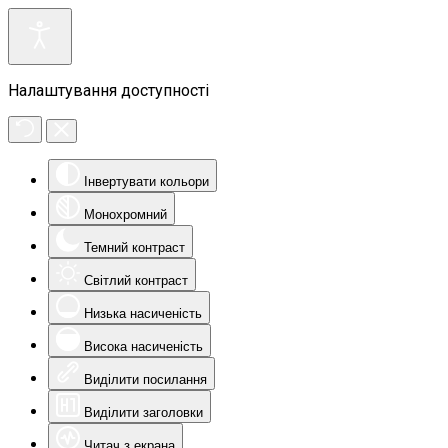
Налаштування доступності
Інвертувати кольори
Монохромний
Темний контраст
Світлий контраст
Низька насиченість
Висока насиченість
Виділити посилання
Виділити заголовки
Читач з екрана