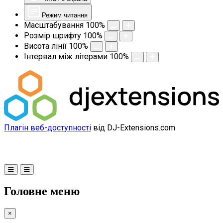
Режим читання
Масштабування
100
%
Розмір шрифту
100
%
Висота лінії
100
%
Інтервал між літерами
100
%
Плагін веб-доступності
від DJ-Extensions.com
Головне меню
×