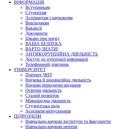
ІНФОРМАЦІЯ
Вступникам
Студентам
Аспірантам і науковцям
Викладачам
Вакансії
Документи
Цікаво про науку
ВАША БЕЗПЕКА
ВАРТО ЗНАТИ!
АНТИКОРУПЦІЙНА ДІЯЛЬНІСТЬ
Доступ до публічної інформації
Телефонний довідник
УНІВЕРСИТЕТ
Портрет ЧНУ
Наукова й інноваційна діяльність
Наукові періодичні видання
Освітня діяльність
Сталий розвиток
Міжнародна діяльність
Студентська рада
Асоціація випускників
ПІДРОЗДІЛИ
Навчально-наукові інститути та факультети
Навчально-наукові центри