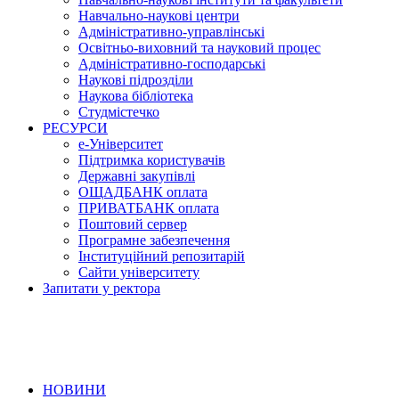
Навчально-наукові центри
Адміністративно-управлінські
Освітньо-виховний та науковий процес
Адміністративно-господарські
Наукові підрозділи
Наукова бібліотека
Студмістечко
РЕСУРСИ
е-Університет
Підтримка користувачів
Державні закупівлі
ОЩАДБАНК оплата
ПРИВАТБАНК оплата
Поштовий сервер
Програмне забезпечення
Інституційний репозитарій
Сайти університету
Запитати у ректора
НОВИНИ