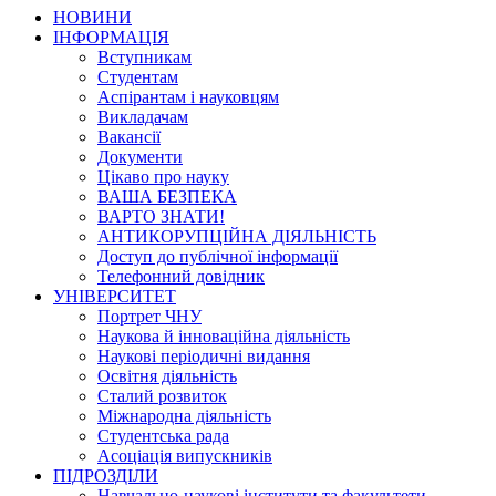
НОВИНИ
ІНФОРМАЦІЯ
Вступникам
Студентам
Аспірантам і науковцям
Викладачам
Вакансії
Документи
Цікаво про науку
ВАША БЕЗПЕКА
ВАРТО ЗНАТИ!
АНТИКОРУПЦІЙНА ДІЯЛЬНІСТЬ
Доступ до публічної інформації
Телефонний довідник
УНІВЕРСИТЕТ
Портрет ЧНУ
Наукова й інноваційна діяльність
Наукові періодичні видання
Освітня діяльність
Сталий розвиток
Міжнародна діяльність
Студентська рада
Асоціація випускників
ПІДРОЗДІЛИ
Навчально-наукові інститути та факультети