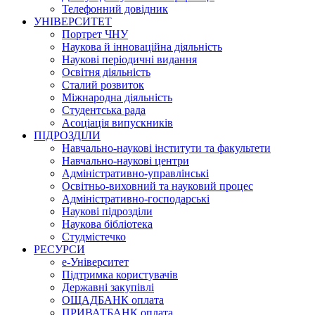
Телефонний довідник
УНІВЕРСИТЕТ
Портрет ЧНУ
Наукова й інноваційна діяльність
Наукові періодичні видання
Освітня діяльність
Сталий розвиток
Міжнародна діяльність
Студентська рада
Асоціація випускників
ПІДРОЗДІЛИ
Навчально-наукові інститути та факультети
Навчально-наукові центри
Адміністративно-управлінські
Освітньо-виховний та науковий процес
Адміністративно-господарські
Наукові підрозділи
Наукова бібліотека
Студмістечко
РЕСУРСИ
е-Університет
Підтримка користувачів
Державні закупівлі
ОЩАДБАНК оплата
ПРИВАТБАНК оплата