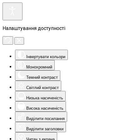
Налаштування доступності
Інвертувати кольори
Монохромний
Темний контраст
Світлий контраст
Низька насиченість
Висока насиченість
Виділити посилання
Виділити заголовки
Читач з екрана