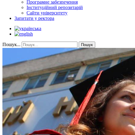
Програмне забезпечення
Інституційний репозитарій
Сайти університету
Запитати у ректора
Пошук...
Пошук