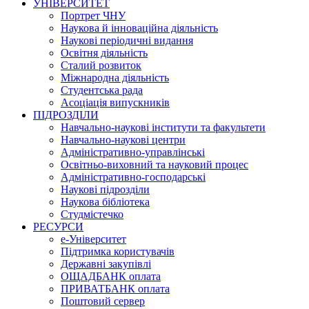
УНІВЕРСИТЕТ
Портрет ЧНУ
Наукова й інноваційна діяльність
Наукові періодичні видання
Освітня діяльність
Сталий розвиток
Міжнародна діяльність
Студентська рада
Асоціація випускників
ПІДРОЗДІЛИ
Навчально-наукові інститути та факультети
Навчально-наукові центри
Адміністративно-управлінські
Освітньо-виховний та науковий процес
Адміністративно-господарські
Наукові підрозділи
Наукова бібліотека
Студмістечко
РЕСУРСИ
е-Університет
Підтримка користувачів
Державні закупівлі
ОЩАДБАНК оплата
ПРИВАТБАНК оплата
Поштовий сервер