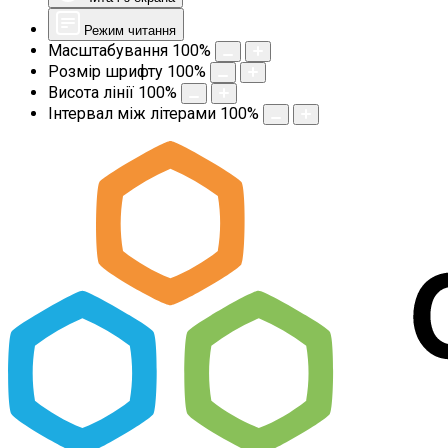
Режим читання
Масштабування
100
%
Розмір шрифту
100
%
Висота лінії
100
%
Інтервал між літерами
100
%