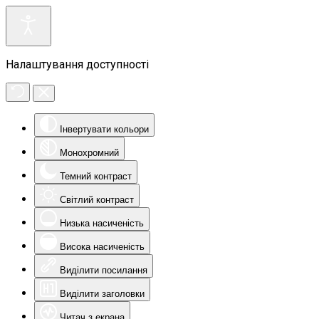
Налаштування доступності
Інвертувати кольори
Монохромний
Темний контраст
Світлий контраст
Низька насиченість
Висока насиченість
Виділити посилання
Виділити заголовки
Читач з екрана