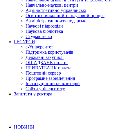
Навчально-наукові центри
Адміністративно-управлінські
Освітньо-виховний та науковий процес
Адміністративно-господарські
Наукові підрозділи
Наукова бібліотека
Студмістечко
РЕСУРСИ
е-Університет
Підтримка користувачів
Державні закупівлі
ОЩАДБАНК оплата
ПРИВАТБАНК оплата
Поштовий сервер
Програмне забезпечення
Інституційний репозитарій
Сайти університету
Запитати у ректора
НОВИНИ