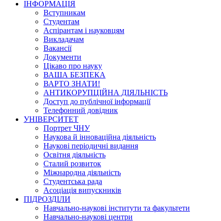
ІНФОРМАЦІЯ
Вступникам
Студентам
Аспірантам і науковцям
Викладачам
Вакансії
Документи
Цікаво про науку
ВАША БЕЗПЕКА
ВАРТО ЗНАТИ!
АНТИКОРУПЦІЙНА ДІЯЛЬНІСТЬ
Доступ до публічної інформації
Телефонний довідник
УНІВЕРСИТЕТ
Портрет ЧНУ
Наукова й інноваційна діяльність
Наукові періодичні видання
Освітня діяльність
Сталий розвиток
Міжнародна діяльність
Студентська рада
Асоціація випускників
ПІДРОЗДІЛИ
Навчально-наукові інститути та факультети
Навчально-наукові центри