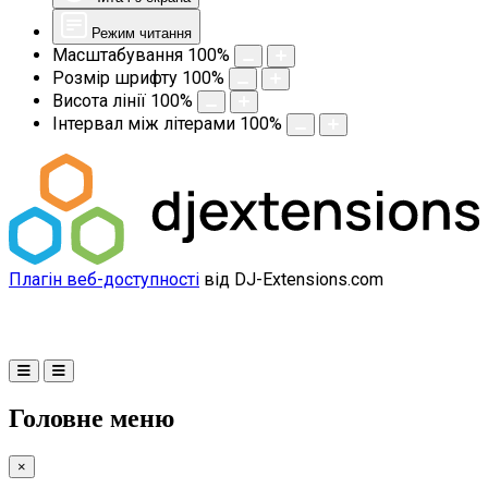
Режим читання
Масштабування
100
%
Розмір шрифту
100
%
Висота лінії
100
%
Інтервал між літерами
100
%
Плагін веб-доступності
від DJ-Extensions.com
Головне меню
×