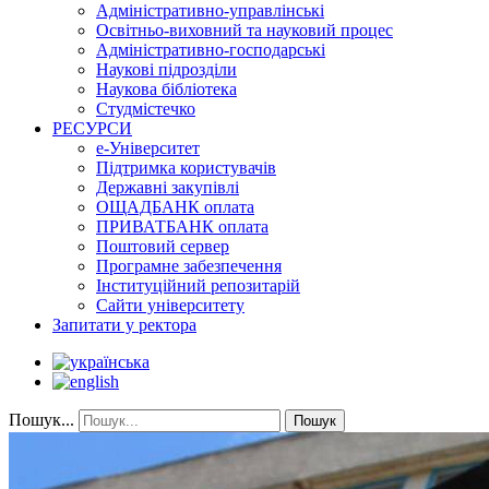
Адміністративно-управлінські
Освітньо-виховний та науковий процес
Адміністративно-господарські
Наукові підрозділи
Наукова бібліотека
Студмістечко
РЕСУРСИ
е-Університет
Підтримка користувачів
Державні закупівлі
ОЩАДБАНК оплата
ПРИВАТБАНК оплата
Поштовий сервер
Програмне забезпечення
Інституційний репозитарій
Сайти університету
Запитати у ректора
Пошук...
Пошук