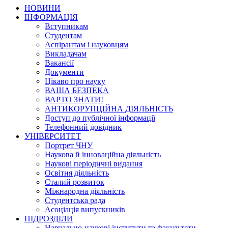
НОВИНИ
ІНФОРМАЦІЯ
Вступникам
Студентам
Аспірантам і науковцям
Викладачам
Вакансії
Документи
Цікаво про науку
ВАША БЕЗПЕКА
ВАРТО ЗНАТИ!
АНТИКОРУПЦІЙНА ДІЯЛЬНІСТЬ
Доступ до публічної інформації
Телефонний довідник
УНІВЕРСИТЕТ
Портрет ЧНУ
Наукова й інноваційна діяльність
Наукові періодичні видання
Освітня діяльність
Сталий розвиток
Міжнародна діяльність
Студентська рада
Асоціація випускників
ПІДРОЗДІЛИ
Навчально-наукові інститути та факультети