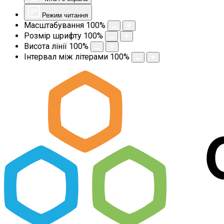
Режим читання
Масштабування
100
%
Розмір шрифту
100
%
Висота лінії
100
%
Інтервал між літерами
100
%