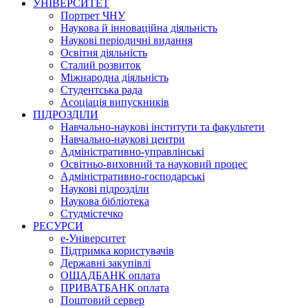
УНІВЕРСИТЕТ
Портрет ЧНУ
Наукова й інноваційна діяльність
Наукові періодичні видання
Освітня діяльність
Сталий розвиток
Міжнародна діяльність
Студентська рада
Асоціація випускників
ПІДРОЗДІЛИ
Навчально-наукові інститути та факультети
Навчально-наукові центри
Адміністративно-управлінські
Освітньо-виховний та науковий процес
Адміністративно-господарські
Наукові підрозділи
Наукова бібліотека
Студмістечко
РЕСУРСИ
е-Університет
Підтримка користувачів
Державні закупівлі
ОЩАДБАНК оплата
ПРИВАТБАНК оплата
Поштовий сервер