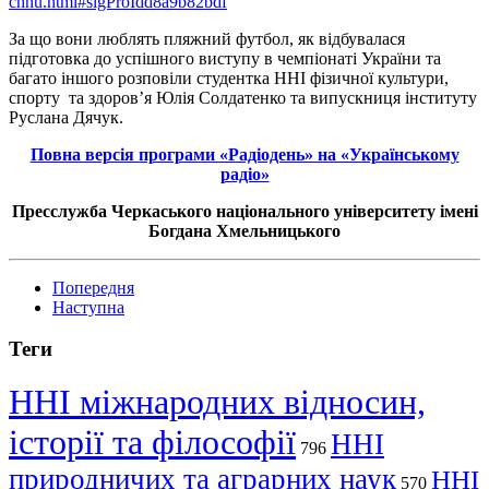
chnu.html#sigProIdd8a9b82bdf
За що вони люблять пляжний футбол, як відбувалася
підготовка до успішного виступу в чемпіонаті України та
багато іншого розповіли студентка ННІ фізичної культури,
спорту та здоров’я Юлія Солдатенко та випускниця інституту
Руслана Дячук.
Повна версія програми «Радіодень» на «Українському
радіо»
Пресслужба Черкаського національного університету імені
Богдана Хмельницького
Попередня
Наступна
Теги
ННІ міжнародних відносин,
історії та філософії
ННІ
796
природничих та аграрних наук
ННІ
570