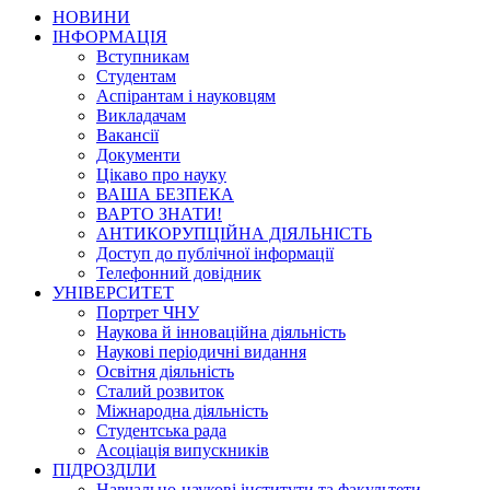
НОВИНИ
ІНФОРМАЦІЯ
Вступникам
Студентам
Аспірантам і науковцям
Викладачам
Вакансії
Документи
Цікаво про науку
ВАША БЕЗПЕКА
ВАРТО ЗНАТИ!
АНТИКОРУПЦІЙНА ДІЯЛЬНІСТЬ
Доступ до публічної інформації
Телефонний довідник
УНІВЕРСИТЕТ
Портрет ЧНУ
Наукова й інноваційна діяльність
Наукові періодичні видання
Освітня діяльність
Сталий розвиток
Міжнародна діяльність
Студентська рада
Асоціація випускників
ПІДРОЗДІЛИ
Навчально-наукові інститути та факультети