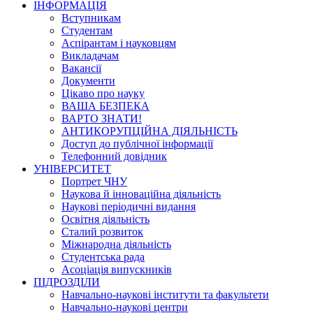
ІНФОРМАЦІЯ
Вступникам
Студентам
Аспірантам і науковцям
Викладачам
Вакансії
Документи
Цікаво про науку
ВАША БЕЗПЕКА
ВАРТО ЗНАТИ!
АНТИКОРУПЦІЙНА ДІЯЛЬНІСТЬ
Доступ до публічної інформації
Телефонний довідник
УНІВЕРСИТЕТ
Портрет ЧНУ
Наукова й інноваційна діяльність
Наукові періодичні видання
Освітня діяльність
Сталий розвиток
Міжнародна діяльність
Студентська рада
Асоціація випускників
ПІДРОЗДІЛИ
Навчально-наукові інститути та факультети
Навчально-наукові центри