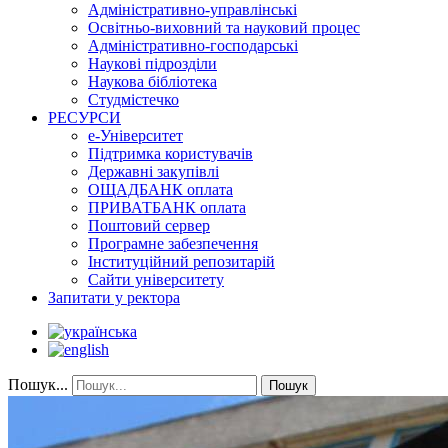
Адміністративно-управлінські
Освітньо-виховний та науковий процес
Адміністративно-господарські
Наукові підрозділи
Наукова бібліотека
Студмістечко
РЕСУРСИ
е-Університет
Підтримка користувачів
Державні закупівлі
ОЩАДБАНК оплата
ПРИВАТБАНК оплата
Поштовий сервер
Програмне забезпечення
Інституційний репозитарій
Сайти університету
Запитати у ректора
Пошук...
Пошук