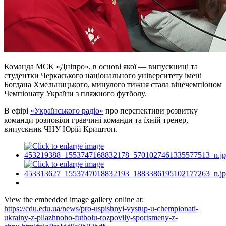
Команда МСК «Дніпро», в основі якої — випускниці та
студентки Черкаського національного університету імені
Богдана Хмельницького, минулого тижня стала віцечемпіоном
Чемпіонату України з пляжного футболу.
В ефірі
«Українського радіо»
про перспективи розвитку
команди розповіли гравчині команди та їхній тренер,
випускник ЧНУ Юрій Криштоп.
View the embedded image gallery online at:
https://cdu.edu.ua/news/pro-uspishnyi-vystup-u-chempionati-
ukrainy-z-pliazhnoho-futbolu-rozpovily-sportsmeny-z-