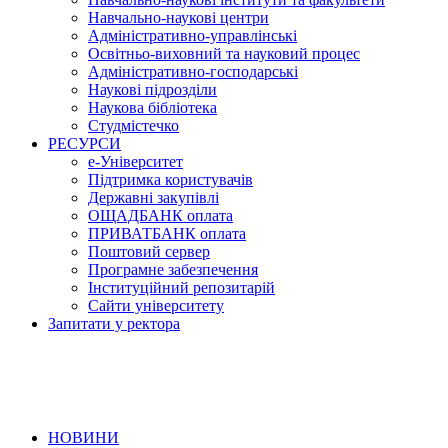
Навчально-наукові центри
Адміністративно-управлінські
Освітньо-виховний та науковий процес
Адміністративно-господарські
Наукові підрозділи
Наукова бібліотека
Студмістечко
РЕСУРСИ
е-Університет
Підтримка користувачів
Державні закупівлі
ОЩАДБАНК оплата
ПРИВАТБАНК оплата
Поштовий сервер
Програмне забезпечення
Інституційний репозитарій
Сайти університету
Запитати у ректора
НОВИНИ