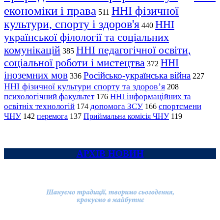
економіки і права
ННІ фізичної
511
культури, спорту і здоров'я
ННІ
440
української філології та соціальних
комунікацій
ННІ педагогічної освіти,
385
соціальної роботи і мистецтва
ННІ
372
іноземних мов
Російсько-українська війна
336
227
ННІ фізичної культури спорту та здоров’я
208
психологічний факультет
ННІ інформаційних та
176
освітніх технологій
допомога ЗСУ
спортсмени
174
166
ЧНУ
перемога
142
137
Приймальна комісія ЧНУ
119
АРХІВ НОВИН