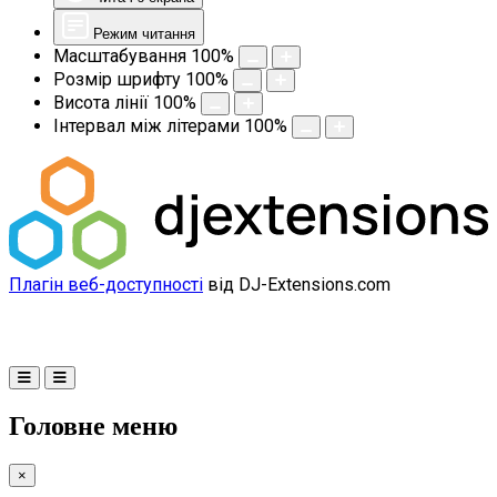
Режим читання
Масштабування
100
%
Розмір шрифту
100
%
Висота лінії
100
%
Інтервал між літерами
100
%
Плагін веб-доступності
від DJ-Extensions.com
Головне меню
×