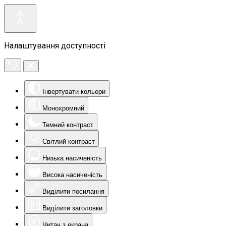
Налаштування доступності
Інвертувати кольори
Монохромний
Темний контраст
Світлий контраст
Низька насиченість
Висока насиченість
Виділити посилання
Виділити заголовки
Читач з екрана