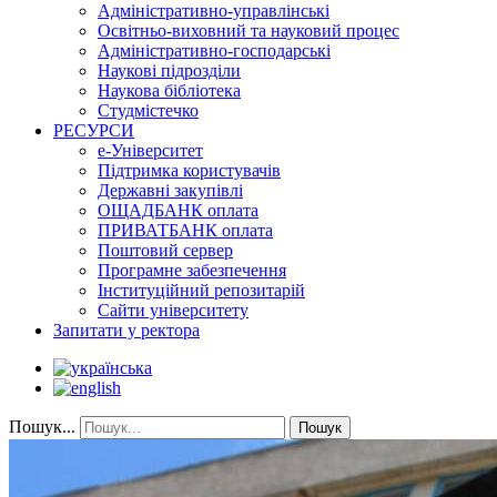
Адміністративно-управлінські
Освітньо-виховний та науковий процес
Адміністративно-господарські
Наукові підрозділи
Наукова бібліотека
Студмістечко
РЕСУРСИ
е-Університет
Підтримка користувачів
Державні закупівлі
ОЩАДБАНК оплата
ПРИВАТБАНК оплата
Поштовий сервер
Програмне забезпечення
Інституційний репозитарій
Сайти університету
Запитати у ректора
Пошук...
Пошук