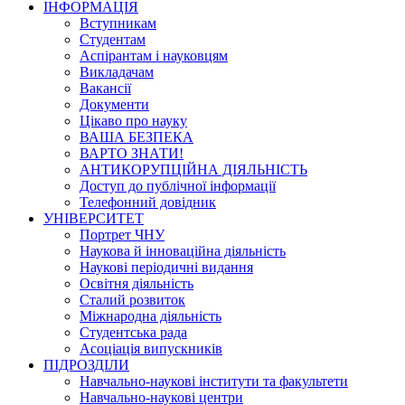
ІНФОРМАЦІЯ
Вступникам
Студентам
Аспірантам і науковцям
Викладачам
Вакансії
Документи
Цікаво про науку
ВАША БЕЗПЕКА
ВАРТО ЗНАТИ!
АНТИКОРУПЦІЙНА ДІЯЛЬНІСТЬ
Доступ до публічної інформації
Телефонний довідник
УНІВЕРСИТЕТ
Портрет ЧНУ
Наукова й інноваційна діяльність
Наукові періодичні видання
Освітня діяльність
Сталий розвиток
Міжнародна діяльність
Студентська рада
Асоціація випускників
ПІДРОЗДІЛИ
Навчально-наукові інститути та факультети
Навчально-наукові центри