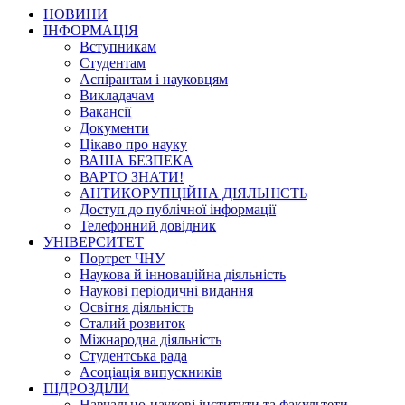
НОВИНИ
ІНФОРМАЦІЯ
Вступникам
Студентам
Аспірантам і науковцям
Викладачам
Вакансії
Документи
Цікаво про науку
ВАША БЕЗПЕКА
ВАРТО ЗНАТИ!
АНТИКОРУПЦІЙНА ДІЯЛЬНІСТЬ
Доступ до публічної інформації
Телефонний довідник
УНІВЕРСИТЕТ
Портрет ЧНУ
Наукова й інноваційна діяльність
Наукові періодичні видання
Освітня діяльність
Сталий розвиток
Міжнародна діяльність
Студентська рада
Асоціація випускників
ПІДРОЗДІЛИ
Навчально-наукові інститути та факультети