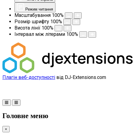
Режим читання
Масштабування
100
%
Розмір шрифту
100
%
Висота лінії
100
%
Інтервал між літерами
100
%
Плагін веб-доступності
від DJ-Extensions.com
Головне меню
×