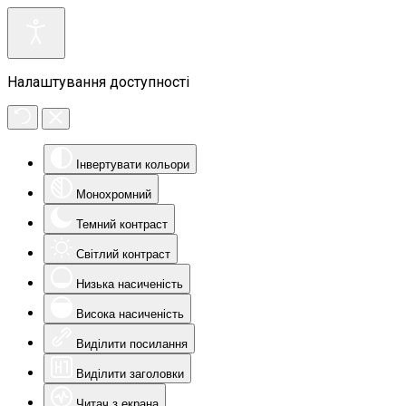
Налаштування доступності
Інвертувати кольори
Монохромний
Темний контраст
Світлий контраст
Низька насиченість
Висока насиченість
Виділити посилання
Виділити заголовки
Читач з екрана