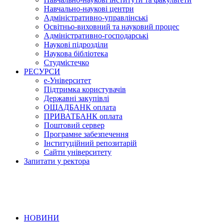
Навчально-наукові центри
Адміністративно-управлінські
Освітньо-виховний та науковий процес
Адміністративно-господарські
Наукові підрозділи
Наукова бібліотека
Студмістечко
РЕСУРСИ
е-Університет
Підтримка користувачів
Державні закупівлі
ОЩАДБАНК оплата
ПРИВАТБАНК оплата
Поштовий сервер
Програмне забезпечення
Інституційний репозитарій
Сайти університету
Запитати у ректора
НОВИНИ