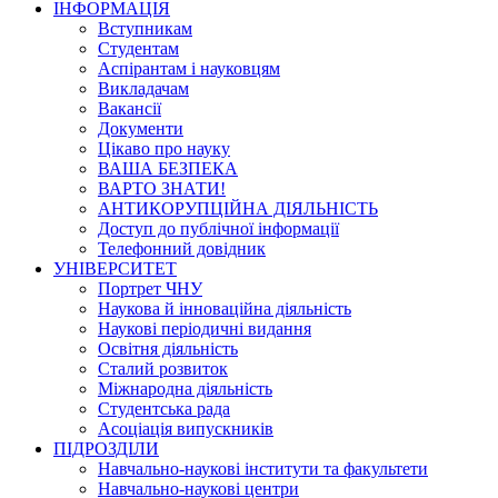
ІНФОРМАЦІЯ
Вступникам
Студентам
Аспірантам і науковцям
Викладачам
Вакансії
Документи
Цікаво про науку
ВАША БЕЗПЕКА
ВАРТО ЗНАТИ!
АНТИКОРУПЦІЙНА ДІЯЛЬНІСТЬ
Доступ до публічної інформації
Телефонний довідник
УНІВЕРСИТЕТ
Портрет ЧНУ
Наукова й інноваційна діяльність
Наукові періодичні видання
Освітня діяльність
Сталий розвиток
Міжнародна діяльність
Студентська рада
Асоціація випускників
ПІДРОЗДІЛИ
Навчально-наукові інститути та факультети
Навчально-наукові центри