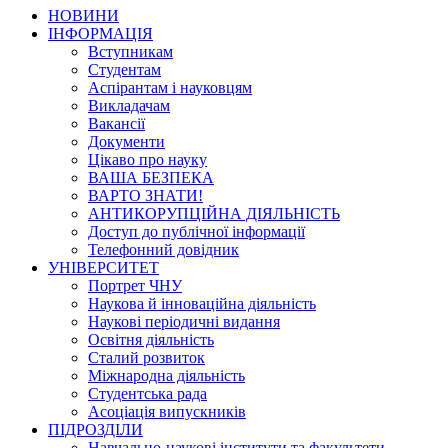
НОВИНИ
ІНФОРМАЦІЯ
Вступникам
Студентам
Аспірантам і науковцям
Викладачам
Вакансії
Документи
Цікаво про науку
ВАША БЕЗПЕКА
ВАРТО ЗНАТИ!
АНТИКОРУПЦІЙНА ДІЯЛЬНІСТЬ
Доступ до публічної інформації
Телефонний довідник
УНІВЕРСИТЕТ
Портрет ЧНУ
Наукова й інноваційна діяльність
Наукові періодичні видання
Освітня діяльність
Сталий розвиток
Міжнародна діяльність
Студентська рада
Асоціація випускників
ПІДРОЗДІЛИ
Навчально-наукові інститути та факультети