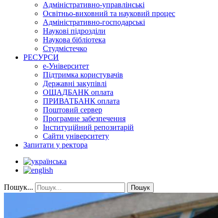
Адміністративно-управлінські
Освітньо-виховний та науковий процес
Адміністративно-господарські
Наукові підрозділи
Наукова бібліотека
Студмістечко
РЕСУРСИ
е-Університет
Підтримка користувачів
Державні закупівлі
ОЩАДБАНК оплата
ПРИВАТБАНК оплата
Поштовий сервер
Програмне забезпечення
Інституційний репозитарій
Сайти університету
Запитати у ректора
Пошук...
Пошук