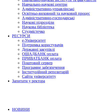
Навчально-наукові центри
Адміністративно-управлінські
Освітньо-виховний та науковий процес
Адміністративно-господарські
Наукові підрозділи
Наукова бібліотека
Студмістечко
РЕСУРСИ
е-Університет
Підтримка користувачів
Державні закупівлі
ОЩАДБАНК оплата
ПРИВАТБАНК оплата
Поштовий сервер
Програмне забезпечення
Інституційний репозитарій
Сайти університету
Запитати у ректора
НОВИНИ