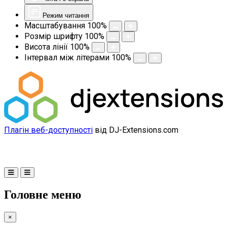
Режим читання
Масштабування
100
%
Розмір шрифту
100
%
Висота лінії
100
%
Інтервал між літерами
100
%
Плагін веб-доступності
від DJ-Extensions.com
Головне меню
×