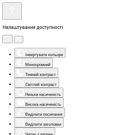
Налаштування доступності
Інвертувати кольори
Монохромний
Темний контраст
Світлий контраст
Низька насиченість
Висока насиченість
Виділити посилання
Виділити заголовки
Читач з екрана