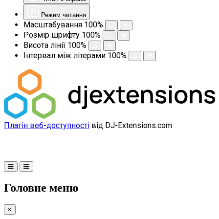
Режим читання
Масштабування
100
%
Розмір шрифту
100
%
Висота лінії
100
%
Інтервал між літерами
100
%
Плагін веб-доступності
від DJ-Extensions.com
Головне меню
×