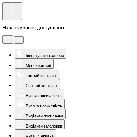
Налаштування доступності
Інвертувати кольори
Монохромний
Темний контраст
Світлий контраст
Низька насиченість
Висока насиченість
Виділити посилання
Виділити заголовки
Читач з екрана