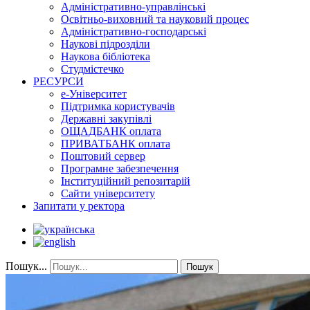
Адміністративно-управлінські
Освітньо-виховний та науковий процес
Адміністративно-господарські
Наукові підрозділи
Наукова бібліотека
Студмістечко
РЕСУРСИ
е-Університет
Підтримка користувачів
Державні закупівлі
ОЩАДБАНК оплата
ПРИВАТБАНК оплата
Поштовий сервер
Програмне забезпечення
Інституційний репозитарій
Сайти університету
Запитати у ректора
Пошук...
Пошук