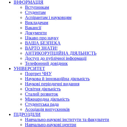
ІНФОРМАЦІЯ
Вступникам
Студентам
Аспірантам і науковцям
Викладачам
Вакансії
Документи
Цікаво про науку
ВАША БЕЗПЕКА
ВАРТО ЗНАТИ!
АНТИКОРУПЦІЙНА ДІЯЛЬНІСТЬ
Доступ до публічної інформації
Телефонний довідник
УНІВЕРСИТЕТ
Портрет ЧНУ
Наукова й інноваційна діяльність
Наукові періодичні видання
Освітня діяльність
Сталий розвиток
Міжнародна діяльність
Студентська рада
Асоціація випускників
ПІДРОЗДІЛИ
Навчально-наукові інститути та факультети
Навчально-наукові центри