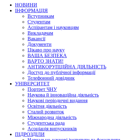
НОВИНИ
ІНФОРМАЦІЯ
Вступникам
Студентам
Аспірантам і науковцям
Викладачам
Вакансії
Документи
Цікаво про науку
ВАША БЕЗПЕКА
ВАРТО ЗНАТИ!
АНТИКОРУПЦІЙНА ДІЯЛЬНІСТЬ
Доступ до публічної інформації
Телефонний довідник
УНІВЕРСИТЕТ
Портрет ЧНУ
Наукова й інноваційна діяльність
Наукові періодичні видання
Освітня діяльність
Сталий розвиток
Міжнародна діяльність
Студентська рада
Асоціація випускників
ПІДРОЗДІЛИ
Навчально-наукові інститути та факультети