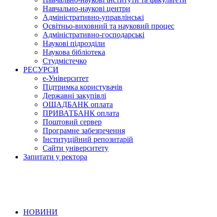
Навчально-наукові центри
Адміністративно-управлінські
Освітньо-виховний та науковий процес
Адміністративно-господарські
Наукові підрозділи
Наукова бібліотека
Студмістечко
РЕСУРСИ
е-Університет
Підтримка користувачів
Державні закупівлі
ОЩАДБАНК оплата
ПРИВАТБАНК оплата
Поштовий сервер
Програмне забезпечення
Інституційний репозитарій
Сайти університету
Запитати у ректора
НОВИНИ