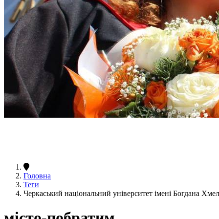
Головна
Теги
Черкаський національний університет імені Богдана Хме
місто-побратим