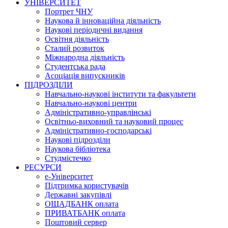
УНІВЕРСИТЕТ
Портрет ЧНУ
Наукова й інноваційна діяльність
Наукові періодичні видання
Освітня діяльність
Сталий розвиток
Міжнародна діяльність
Студентська рада
Асоціація випускників
ПІДРОЗДІЛИ
Навчально-наукові інститути та факультети
Навчально-наукові центри
Адміністративно-управлінські
Освітньо-виховний та науковий процес
Адміністративно-господарські
Наукові підрозділи
Наукова бібліотека
Студмістечко
РЕСУРСИ
е-Університет
Підтримка користувачів
Державні закупівлі
ОЩАДБАНК оплата
ПРИВАТБАНК оплата
Поштовий сервер