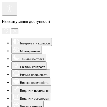
Налаштування доступності
Інвертувати кольори
Монохромний
Темний контраст
Світлий контраст
Низька насиченість
Висока насиченість
Виділити посилання
Виділити заголовки
Читач з екрана