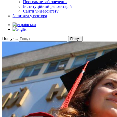
Програмне забезпечення
Інституційний репозитарій
Сайти університету
Запитати у ректора
Пошук...
Пошук