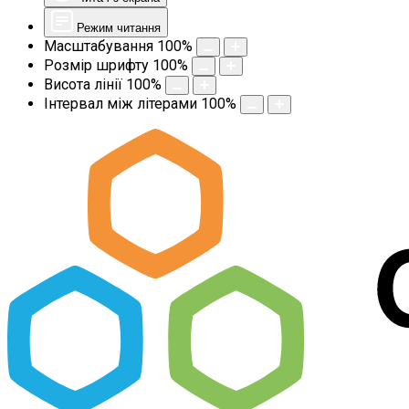
Режим читання
Масштабування
100
%
Розмір шрифту
100
%
Висота лінії
100
%
Інтервал між літерами
100
%