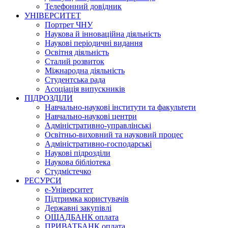
Телефонний довідник
УНІВЕРСИТЕТ
Портрет ЧНУ
Наукова й інноваційна діяльність
Наукові періодичні видання
Освітня діяльність
Сталий розвиток
Міжнародна діяльність
Студентська рада
Асоціація випускників
ПІДРОЗДІЛИ
Навчально-наукові інститути та факультети
Навчально-наукові центри
Адміністративно-управлінські
Освітньо-виховний та науковий процес
Адміністративно-господарські
Наукові підрозділи
Наукова бібліотека
Студмістечко
РЕСУРСИ
е-Університет
Підтримка користувачів
Державні закупівлі
ОЩАДБАНК оплата
ПРИВАТБАНК оплата