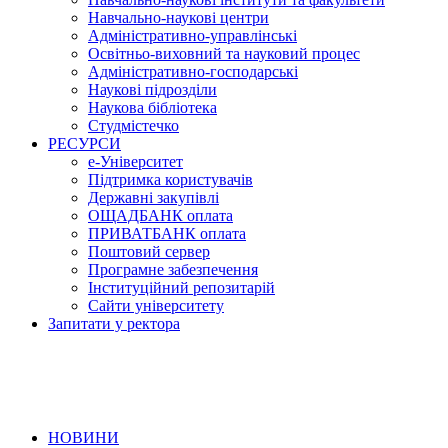
Навчально-наукові центри
Адміністративно-управлінські
Освітньо-виховний та науковий процес
Адміністративно-господарські
Наукові підрозділи
Наукова бібліотека
Студмістечко
РЕСУРСИ
е-Університет
Підтримка користувачів
Державні закупівлі
ОЩАДБАНК оплата
ПРИВАТБАНК оплата
Поштовий сервер
Програмне забезпечення
Інституційний репозитарій
Сайти університету
Запитати у ректора
НОВИНИ