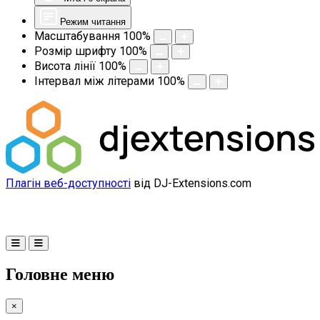
Режим читання
Масштабування
100
%
Розмір шрифту
100
%
Висота лінії
100
%
Інтервал між літерами
100
%
Плагін веб-доступності
від DJ-Extensions.com
Головне меню
×