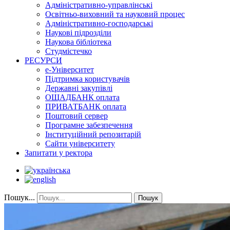
Адміністративно-управлінські
Освітньо-виховний та науковий процес
Адміністративно-господарські
Наукові підрозділи
Наукова бібліотека
Студмістечко
РЕСУРСИ
е-Університет
Підтримка користувачів
Державні закупівлі
ОЩАДБАНК оплата
ПРИВАТБАНК оплата
Поштовий сервер
Програмне забезпечення
Інституційний репозитарій
Сайти університету
Запитати у ректора
Пошук...
Пошук