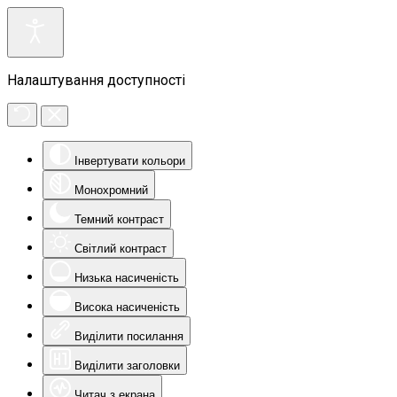
Налаштування доступності
Інвертувати кольори
Монохромний
Темний контраст
Світлий контраст
Низька насиченість
Висока насиченість
Виділити посилання
Виділити заголовки
Читач з екрана