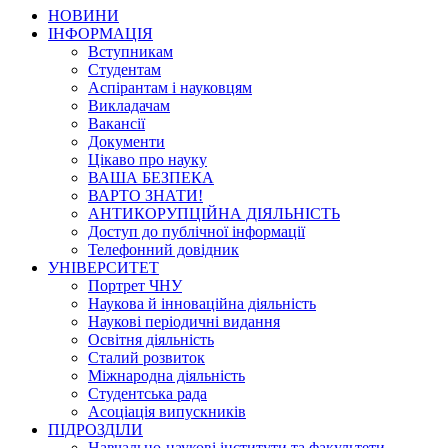
НОВИНИ
ІНФОРМАЦІЯ
Вступникам
Студентам
Аспірантам і науковцям
Викладачам
Вакансії
Документи
Цікаво про науку
ВАША БЕЗПЕКА
ВАРТО ЗНАТИ!
АНТИКОРУПЦІЙНА ДІЯЛЬНІСТЬ
Доступ до публічної інформації
Телефонний довідник
УНІВЕРСИТЕТ
Портрет ЧНУ
Наукова й інноваційна діяльність
Наукові періодичні видання
Освітня діяльність
Сталий розвиток
Міжнародна діяльність
Студентська рада
Асоціація випускників
ПІДРОЗДІЛИ
Навчально-наукові інститути та факультети