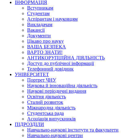
ІНФОРМАЦІЯ
Вступникам
Студентам
Аспірантам і науковцям
Викладачам
Вакансії
Документи
Цікаво про науку
ВАША БЕЗПЕКА
ВАРТО ЗНАТИ!
АНТИКОРУПЦІЙНА ДІЯЛЬНІСТЬ
Доступ до публічної інформації
Телефонний довідник
УНІВЕРСИТЕТ
Портрет ЧНУ
Наукова й інноваційна діяльність
Наукові періодичні видання
Освітня діяльність
Сталий розвиток
Міжнародна діяльність
Студентська рада
Асоціація випускників
ПІДРОЗДІЛИ
Навчально-наукові інститути та факультети
Навчально-наукові центри