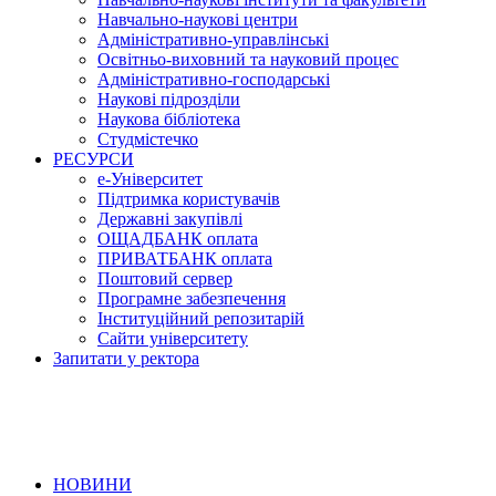
Навчально-наукові центри
Адміністративно-управлінські
Освітньо-виховний та науковий процес
Адміністративно-господарські
Наукові підрозділи
Наукова бібліотека
Студмістечко
РЕСУРСИ
е-Університет
Підтримка користувачів
Державні закупівлі
ОЩАДБАНК оплата
ПРИВАТБАНК оплата
Поштовий сервер
Програмне забезпечення
Інституційний репозитарій
Сайти університету
Запитати у ректора
НОВИНИ