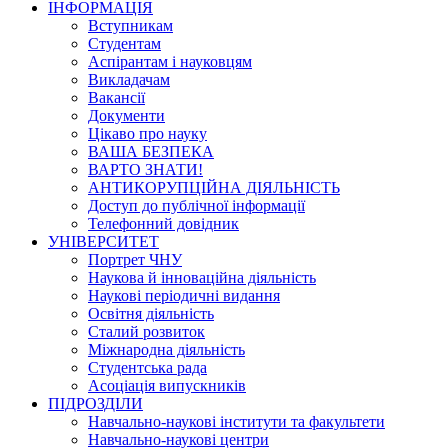
ІНФОРМАЦІЯ
Вступникам
Студентам
Аспірантам і науковцям
Викладачам
Вакансії
Документи
Цікаво про науку
ВАША БЕЗПЕКА
ВАРТО ЗНАТИ!
АНТИКОРУПЦІЙНА ДІЯЛЬНІСТЬ
Доступ до публічної інформації
Телефонний довідник
УНІВЕРСИТЕТ
Портрет ЧНУ
Наукова й інноваційна діяльність
Наукові періодичні видання
Освітня діяльність
Сталий розвиток
Міжнародна діяльність
Студентська рада
Асоціація випускників
ПІДРОЗДІЛИ
Навчально-наукові інститути та факультети
Навчально-наукові центри