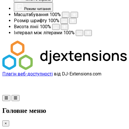
Режим читання
Масштабування
100
%
Розмір шрифту
100
%
Висота лінії
100
%
Інтервал між літерами
100
%
Плагін веб-доступності
від DJ-Extensions.com
Головне меню
×