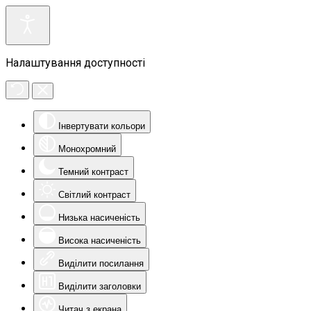
Налаштування доступності
Інвертувати кольори
Монохромний
Темний контраст
Світлий контраст
Низька насиченість
Висока насиченість
Виділити посилання
Виділити заголовки
Читач з екрана