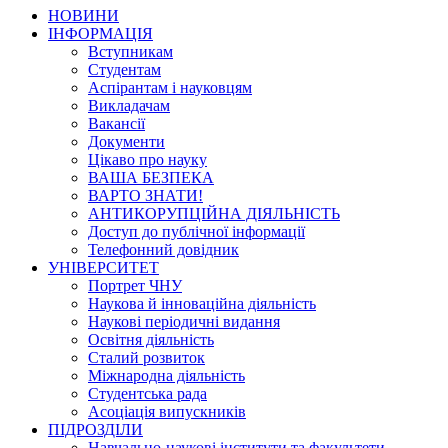
НОВИНИ
ІНФОРМАЦІЯ
Вступникам
Студентам
Аспірантам і науковцям
Викладачам
Вакансії
Документи
Цікаво про науку
ВАША БЕЗПЕКА
ВАРТО ЗНАТИ!
АНТИКОРУПЦІЙНА ДІЯЛЬНІСТЬ
Доступ до публічної інформації
Телефонний довідник
УНІВЕРСИТЕТ
Портрет ЧНУ
Наукова й інноваційна діяльність
Наукові періодичні видання
Освітня діяльність
Сталий розвиток
Міжнародна діяльність
Студентська рада
Асоціація випускників
ПІДРОЗДІЛИ
Навчально-наукові інститути та факультети