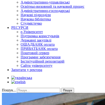
Адміністративно-управлінські
Освітньо-виховний та науковий процес
Адміністративно-господарські
Наукові підрозділи
Наукова бібліотека
Студмістечко
РЕСУРСИ
е-Університет
Підтримка користувачів
Державні закупівлі
ОЩАДБАНК оплата
ПРИВАТБАНК оплата
Поштовий сервер
Програмне забезпечення
Інституційний репозитарій
Сайти університету
Запитати у ректора
Пошук...
Пошук