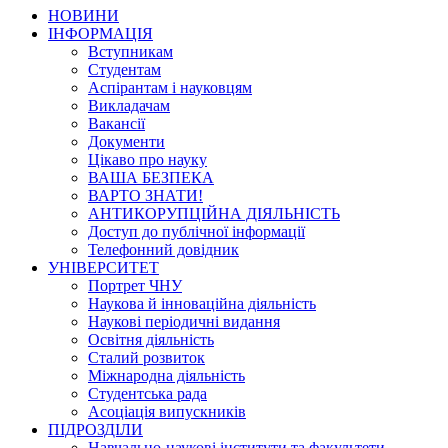
НОВИНИ
ІНФОРМАЦІЯ
Вступникам
Студентам
Аспірантам і науковцям
Викладачам
Вакансії
Документи
Цікаво про науку
ВАША БЕЗПЕКА
ВАРТО ЗНАТИ!
АНТИКОРУПЦІЙНА ДІЯЛЬНІСТЬ
Доступ до публічної інформації
Телефонний довідник
УНІВЕРСИТЕТ
Портрет ЧНУ
Наукова й інноваційна діяльність
Наукові періодичні видання
Освітня діяльність
Сталий розвиток
Міжнародна діяльність
Студентська рада
Асоціація випускників
ПІДРОЗДІЛИ
Навчально-наукові інститути та факультети