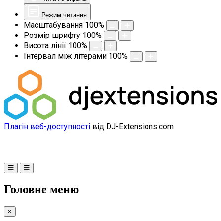
Режим читання
Масштабування
100
%
Розмір шрифту
100
%
Висота лінії
100
%
Інтервал між літерами
100
%
Плагін веб-доступності
від DJ-Extensions.com
Головне меню
×