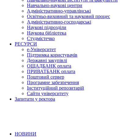
Навчально-наукові центри
Адміністративно-управлінські
Освітньо-виховний та науковий процес
Адміністративно-господарські
Наукові підрозділи
Наукова бібліотека
Студмістечко
РЕСУРСИ
е-Університет
Підтримка користувачів
Державні закупівлі
ОЩАДБАНК оплата
ПРИВАТБАНК оплата
Поштовий сервер
Програмне забезпечення
Інституційний репозитарій
Сайти університету
Запитати у ректора
НОВИНИ