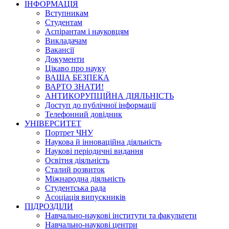
ІНФОРМАЦІЯ
Вступникам
Студентам
Аспірантам і науковцям
Викладачам
Вакансії
Документи
Цікаво про науку
ВАША БЕЗПЕКА
ВАРТО ЗНАТИ!
АНТИКОРУПЦІЙНА ДІЯЛЬНІСТЬ
Доступ до публічної інформації
Телефонний довідник
УНІВЕРСИТЕТ
Портрет ЧНУ
Наукова й інноваційна діяльність
Наукові періодичні видання
Освітня діяльність
Сталий розвиток
Міжнародна діяльність
Студентська рада
Асоціація випускників
ПІДРОЗДІЛИ
Навчально-наукові інститути та факультети
Навчально-наукові центри