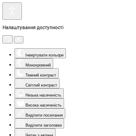
Налаштування доступності
Інвертувати кольори
Монохромний
Темний контраст
Світлий контраст
Низька насиченість
Висока насиченість
Виділити посилання
Виділити заголовки
Читач з екрана