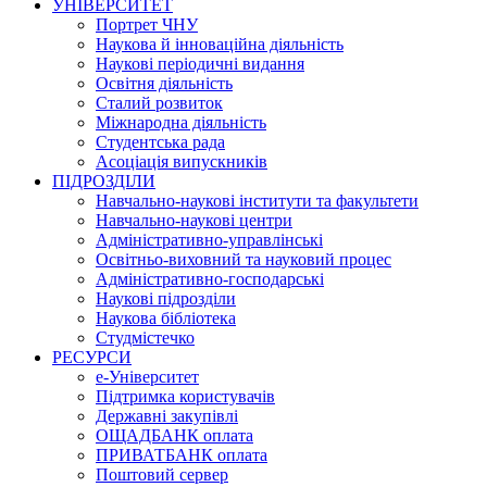
УНІВЕРСИТЕТ
Портрет ЧНУ
Наукова й інноваційна діяльність
Наукові періодичні видання
Освітня діяльність
Сталий розвиток
Міжнародна діяльність
Студентська рада
Асоціація випускників
ПІДРОЗДІЛИ
Навчально-наукові інститути та факультети
Навчально-наукові центри
Адміністративно-управлінські
Освітньо-виховний та науковий процес
Адміністративно-господарські
Наукові підрозділи
Наукова бібліотека
Студмістечко
РЕСУРСИ
е-Університет
Підтримка користувачів
Державні закупівлі
ОЩАДБАНК оплата
ПРИВАТБАНК оплата
Поштовий сервер