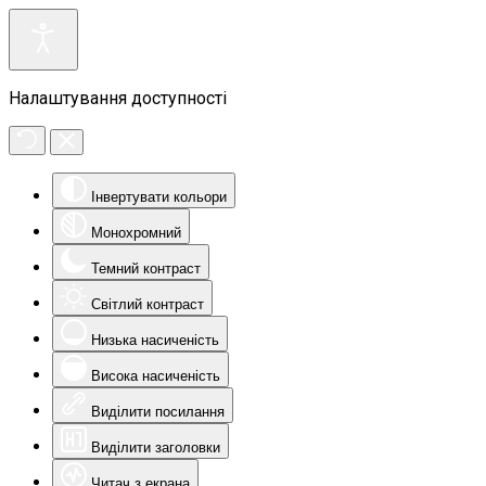
Налаштування доступності
Інвертувати кольори
Монохромний
Темний контраст
Світлий контраст
Низька насиченість
Висока насиченість
Виділити посилання
Виділити заголовки
Читач з екрана