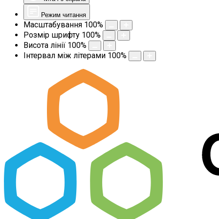
Режим читання
Масштабування
100
%
Розмір шрифту
100
%
Висота лінії
100
%
Інтервал між літерами
100
%