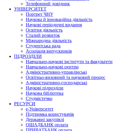
Телефонний довідник
УНІВЕРСИТЕТ
Портрет ЧНУ
Наукова й інноваційна діяльність
Наукові періодичні видання
Освітня діяльність
Сталий розвиток
Міжнародна діяльність
Студентська рада
Асоціація випускників
ПІДРОЗДІЛИ
Навчально-наукові інститути та факультети
Навчально-наукові центри
Адміністративно-управлінські
Освітньо-виховний та науковий процес
Адміністративно-господарські
Наукові підрозділи
Наукова бібліотека
Студмістечко
РЕСУРСИ
е-Університет
Підтримка користувачів
Державні закупівлі
ОЩАДБАНК оплата
ПРИВАТБАНК оплата