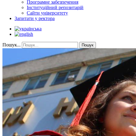
Програмне забезпечення
Інституційний репозитарій
Сайти університету
Запитати у ректора
Пошук...
Пошук