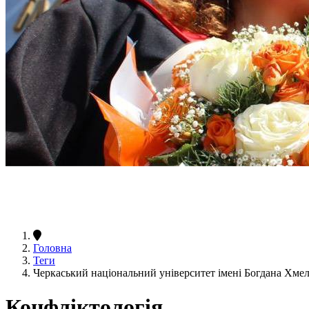
Головна
Теги
Черкаський національний університет імені Богдана Хме
Конфліктологія