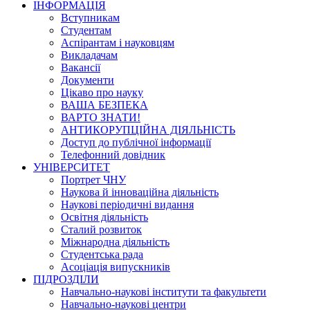
ІНФОРМАЦІЯ
Вступникам
Студентам
Аспірантам і науковцям
Викладачам
Вакансії
Документи
Цікаво про науку
ВАША БЕЗПЕКА
ВАРТО ЗНАТИ!
АНТИКОРУПЦІЙНА ДІЯЛЬНІСТЬ
Доступ до публічної інформації
Телефонний довідник
УНІВЕРСИТЕТ
Портрет ЧНУ
Наукова й інноваційна діяльність
Наукові періодичні видання
Освітня діяльність
Сталий розвиток
Міжнародна діяльність
Студентська рада
Асоціація випускників
ПІДРОЗДІЛИ
Навчально-наукові інститути та факультети
Навчально-наукові центри