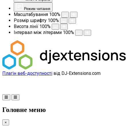
Режим читання
Масштабування
100
%
Розмір шрифту
100
%
Висота лінії
100
%
Інтервал між літерами
100
%
Плагін веб-доступності
від DJ-Extensions.com
Головне меню
×