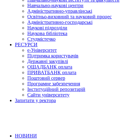
Навчально-наукові центри
Адміністративно-управлінські
Освітньо-виховний та науковий процес
Адміністративно-господарські
Наукові підрозділи
Наукова бібліотека
Студмістечко
РЕСУРСИ
е-Університет
Підтримка користувачів
Державні закупівлі
ОЩАДБАНК оплата
ПРИВАТБАНК оплата
Поштовий сервер
Програмне забезпечення
Інституційний репозитарій
Сайти університету
Запитати у ректора
НОВИНИ