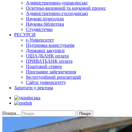
Адміністративно-управлінські
Освітньо-виховний та науковий процес
Адміністративно-господарські
Наукові підрозділи
Наукова бібліотека
Студмістечко
РЕСУРСИ
е-Університет
Підтримка користувачів
Державні закупівлі
ОЩАДБАНК оплата
ПРИВАТБАНК оплата
Поштовий сервер
Програмне забезпечення
Інституційний репозитарій
Сайти університету
Запитати у ректора
Пошук...
Пошук