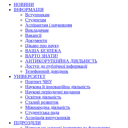
НОВИНИ
ІНФОРМАЦІЯ
Вступникам
Студентам
Аспірантам і науковцям
Викладачам
Вакансії
Документи
Цікаво про науку
ВАША БЕЗПЕКА
ВАРТО ЗНАТИ!
АНТИКОРУПЦІЙНА ДІЯЛЬНІСТЬ
Доступ до публічної інформації
Телефонний довідник
УНІВЕРСИТЕТ
Портрет ЧНУ
Наукова й інноваційна діяльність
Наукові періодичні видання
Освітня діяльність
Сталий розвиток
Міжнародна діяльність
Студентська рада
Асоціація випускників
ПІДРОЗДІЛИ
Навчально-наукові інститути та факультети