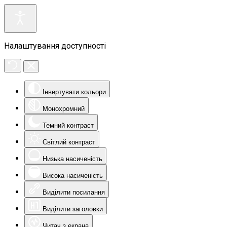
Налаштування доступності
Інвертувати кольори
Монохромний
Темний контраст
Світлий контраст
Низька насиченість
Висока насиченість
Виділити посилання
Виділити заголовки
Читач з екрана