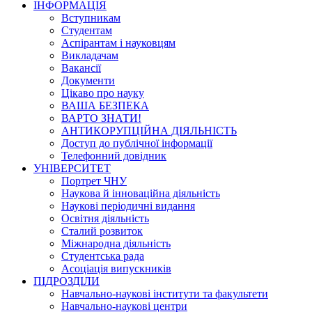
ІНФОРМАЦІЯ
Вступникам
Студентам
Аспірантам і науковцям
Викладачам
Вакансії
Документи
Цікаво про науку
ВАША БЕЗПЕКА
ВАРТО ЗНАТИ!
АНТИКОРУПЦІЙНА ДІЯЛЬНІСТЬ
Доступ до публічної інформації
Телефонний довідник
УНІВЕРСИТЕТ
Портрет ЧНУ
Наукова й інноваційна діяльність
Наукові періодичні видання
Освітня діяльність
Сталий розвиток
Міжнародна діяльність
Студентська рада
Асоціація випускників
ПІДРОЗДІЛИ
Навчально-наукові інститути та факультети
Навчально-наукові центри