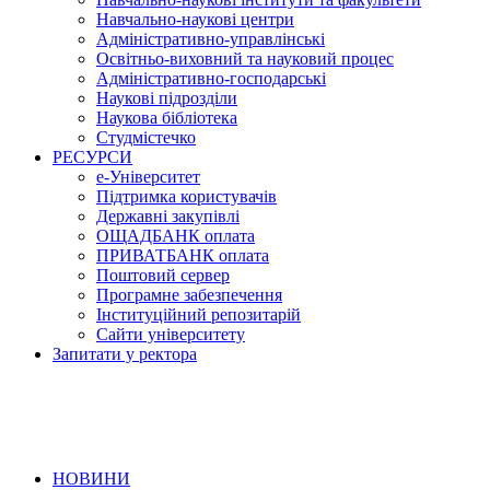
Навчально-наукові центри
Адміністративно-управлінські
Освітньо-виховний та науковий процес
Адміністративно-господарські
Наукові підрозділи
Наукова бібліотека
Студмістечко
РЕСУРСИ
е-Університет
Підтримка користувачів
Державні закупівлі
ОЩАДБАНК оплата
ПРИВАТБАНК оплата
Поштовий сервер
Програмне забезпечення
Інституційний репозитарій
Сайти університету
Запитати у ректора
НОВИНИ