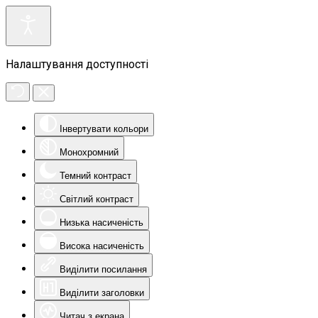
Налаштування доступності
Інвертувати кольори
Монохромний
Темний контраст
Світлий контраст
Низька насиченість
Висока насиченість
Виділити посилання
Виділити заголовки
Читач з екрана