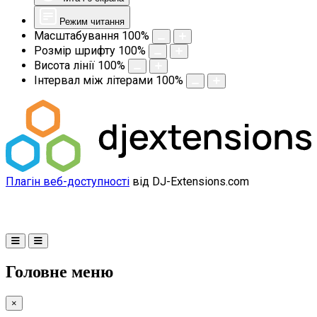
Режим читання
Масштабування
100
%
Розмір шрифту
100
%
Висота лінії
100
%
Інтервал між літерами
100
%
Плагін веб-доступності
від DJ-Extensions.com
Головне меню
×