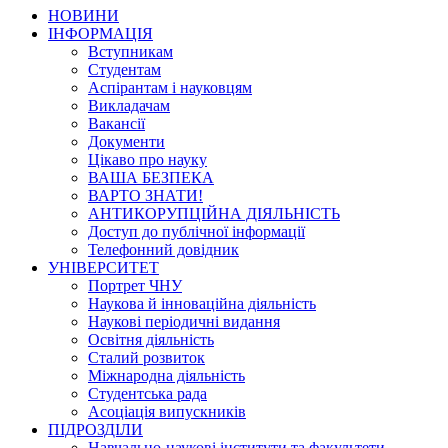
НОВИНИ
ІНФОРМАЦІЯ
Вступникам
Студентам
Аспірантам і науковцям
Викладачам
Вакансії
Документи
Цікаво про науку
ВАША БЕЗПЕКА
ВАРТО ЗНАТИ!
АНТИКОРУПЦІЙНА ДІЯЛЬНІСТЬ
Доступ до публічної інформації
Телефонний довідник
УНІВЕРСИТЕТ
Портрет ЧНУ
Наукова й інноваційна діяльність
Наукові періодичні видання
Освітня діяльність
Сталий розвиток
Міжнародна діяльність
Студентська рада
Асоціація випускників
ПІДРОЗДІЛИ
Навчально-наукові інститути та факультети