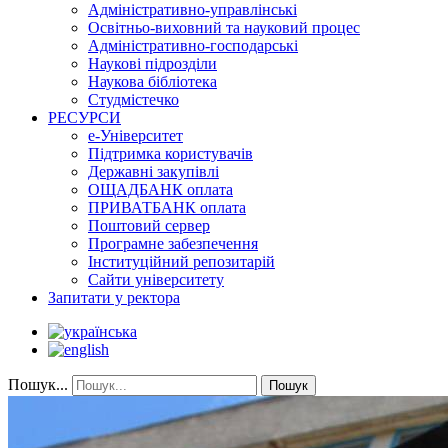
Адміністративно-управлінські
Освітньо-виховний та науковий процес
Адміністративно-господарські
Наукові підрозділи
Наукова бібліотека
Студмістечко
РЕСУРСИ
е-Університет
Підтримка користувачів
Державні закупівлі
ОЩАДБАНК оплата
ПРИВАТБАНК оплата
Поштовий сервер
Програмне забезпечення
Інституційний репозитарій
Сайти університету
Запитати у ректора
Пошук...
Пошук