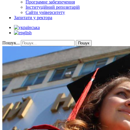
Програмне забезпечення
Інституційний репозитарій
Сайти університету
Запитати у ректора
Пошук...
Пошук