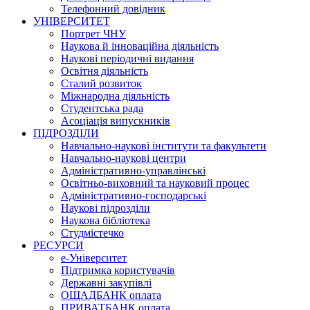
Телефонний довідник
УНІВЕРСИТЕТ
Портрет ЧНУ
Наукова й інноваційна діяльність
Наукові періодичні видання
Освітня діяльність
Сталий розвиток
Міжнародна діяльність
Студентська рада
Асоціація випускників
ПІДРОЗДІЛИ
Навчально-наукові інститути та факультети
Навчально-наукові центри
Адміністративно-управлінські
Освітньо-виховний та науковий процес
Адміністративно-господарські
Наукові підрозділи
Наукова бібліотека
Студмістечко
РЕСУРСИ
е-Університет
Підтримка користувачів
Державні закупівлі
ОЩАДБАНК оплата
ПРИВАТБАНК оплата