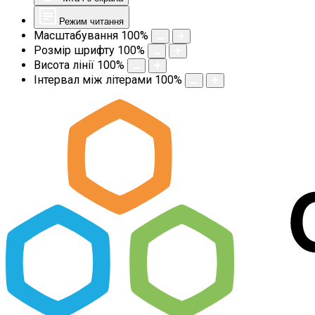
Режим читання
Масштабування
100
%
Розмір шрифту
100
%
Висота лінії
100
%
Інтервал між літерами
100
%