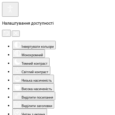
Налаштування доступності
Інвертувати кольори
Монохромний
Темний контраст
Світлий контраст
Низька насиченість
Висока насиченість
Виділити посилання
Виділити заголовки
Читач з екрана