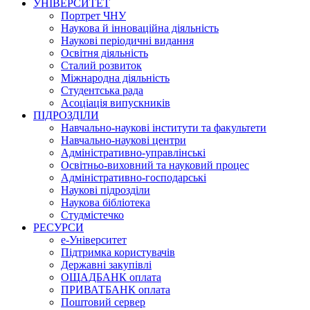
УНІВЕРСИТЕТ
Портрет ЧНУ
Наукова й інноваційна діяльність
Наукові періодичні видання
Освітня діяльність
Сталий розвиток
Міжнародна діяльність
Студентська рада
Асоціація випускників
ПІДРОЗДІЛИ
Навчально-наукові інститути та факультети
Навчально-наукові центри
Адміністративно-управлінські
Освітньо-виховний та науковий процес
Адміністративно-господарські
Наукові підрозділи
Наукова бібліотека
Студмістечко
РЕСУРСИ
е-Університет
Підтримка користувачів
Державні закупівлі
ОЩАДБАНК оплата
ПРИВАТБАНК оплата
Поштовий сервер