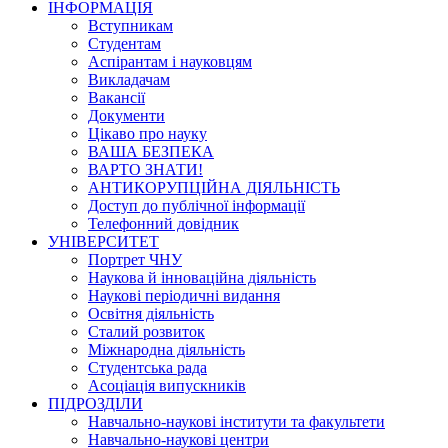
ІНФОРМАЦІЯ
Вступникам
Студентам
Аспірантам і науковцям
Викладачам
Вакансії
Документи
Цікаво про науку
ВАША БЕЗПЕКА
ВАРТО ЗНАТИ!
АНТИКОРУПЦІЙНА ДІЯЛЬНІСТЬ
Доступ до публічної інформації
Телефонний довідник
УНІВЕРСИТЕТ
Портрет ЧНУ
Наукова й інноваційна діяльність
Наукові періодичні видання
Освітня діяльність
Сталий розвиток
Міжнародна діяльність
Студентська рада
Асоціація випускників
ПІДРОЗДІЛИ
Навчально-наукові інститути та факультети
Навчально-наукові центри