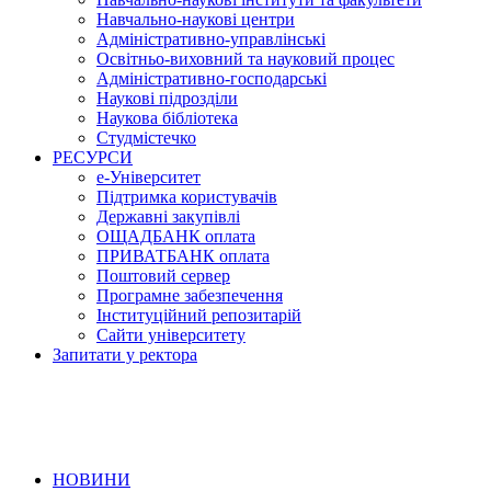
Навчально-наукові центри
Адміністративно-управлінські
Освітньо-виховний та науковий процес
Адміністративно-господарські
Наукові підрозділи
Наукова бібліотека
Студмістечко
РЕСУРСИ
е-Університет
Підтримка користувачів
Державні закупівлі
ОЩАДБАНК оплата
ПРИВАТБАНК оплата
Поштовий сервер
Програмне забезпечення
Інституційний репозитарій
Сайти університету
Запитати у ректора
НОВИНИ