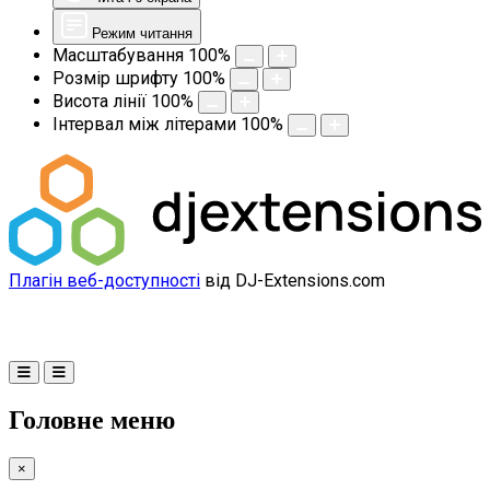
Режим читання
Масштабування
100
%
Розмір шрифту
100
%
Висота лінії
100
%
Інтервал між літерами
100
%
Плагін веб-доступності
від DJ-Extensions.com
Головне меню
×