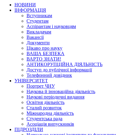
НОВИНИ
ІНФОРМАЦІЯ
Вступникам
Студентам
Аспірантам і науковцям
Викладачам
Вакансії
Документи
Цікаво про науку
ВАША БЕЗПЕКА
ВАРТО ЗНАТИ!
АНТИКОРУПЦІЙНА ДІЯЛЬНІСТЬ
Доступ до публічної інформації
Телефонний довідник
УНІВЕРСИТЕТ
Портрет ЧНУ
Наукова й інноваційна діяльність
Наукові періодичні видання
Освітня діяльність
Сталий розвиток
Міжнародна діяльність
Студентська рада
Асоціація випускників
ПІДРОЗДІЛИ
Навчально-наукові інститути та факультети