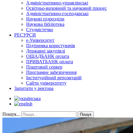
Адміністративно-управлінські
Освітньо-виховний та науковий процес
Адміністративно-господарські
Наукові підрозділи
Наукова бібліотека
Студмістечко
РЕСУРСИ
е-Університет
Підтримка користувачів
Державні закупівлі
ОЩАДБАНК оплата
ПРИВАТБАНК оплата
Поштовий сервер
Програмне забезпечення
Інституційний репозитарій
Сайти університету
Запитати у ректора
Пошук...
Пошук