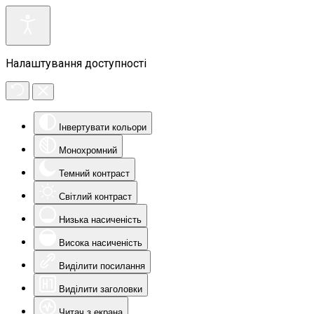
Налаштування доступності
Інвертувати кольори
Монохромний
Темний контраст
Світлий контраст
Низька насиченість
Висока насиченість
Виділити посилання
Виділити заголовки
Читач з екрана