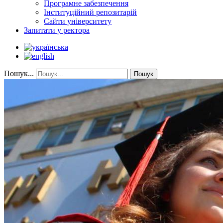
Програмне забезпечення
Інституційний репозитарій
Сайти університету
Запитати у ректора
Пошук...
Пошук