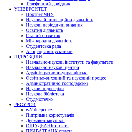
Телефонний довідник
УНІВЕРСИТЕТ
Портрет ЧНУ
Наукова й інноваційна діяльність
Наукові періодичні видання
Освітня діяльність
Сталий розвиток
Міжнародна діяльність
Студентська рада
Асоціація випускників
ПІДРОЗДІЛИ
Навчально-наукові інститути та факультети
Навчально-наукові центри
Адміністративно-управлінські
Освітньо-виховний та науковий процес
Адміністративно-господарські
Наукові підрозділи
Наукова бібліотека
Студмістечко
РЕСУРСИ
е-Університет
Підтримка користувачів
Державні закупівлі
ОЩАДБАНК оплата
ПРИВАТБАНК оплата