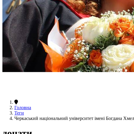
Головна
Теги
Черкаський національний університет імені Богдана Хм
донати