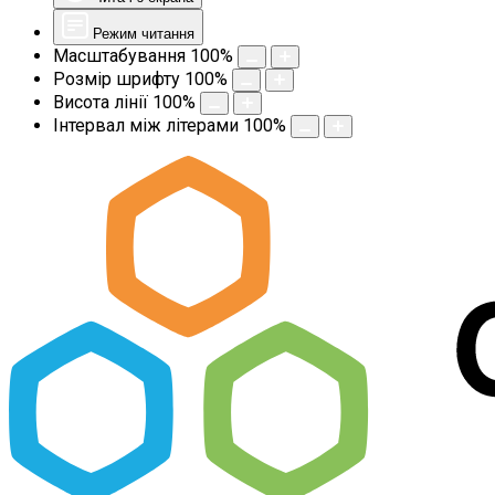
Режим читання
Масштабування
100
%
Розмір шрифту
100
%
Висота лінії
100
%
Інтервал між літерами
100
%