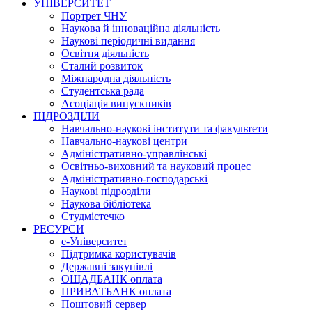
УНІВЕРСИТЕТ
Портрет ЧНУ
Наукова й інноваційна діяльність
Наукові періодичні видання
Освітня діяльність
Сталий розвиток
Міжнародна діяльність
Студентська рада
Асоціація випускників
ПІДРОЗДІЛИ
Навчально-наукові інститути та факультети
Навчально-наукові центри
Адміністративно-управлінські
Освітньо-виховний та науковий процес
Адміністративно-господарські
Наукові підрозділи
Наукова бібліотека
Студмістечко
РЕСУРСИ
е-Університет
Підтримка користувачів
Державні закупівлі
ОЩАДБАНК оплата
ПРИВАТБАНК оплата
Поштовий сервер