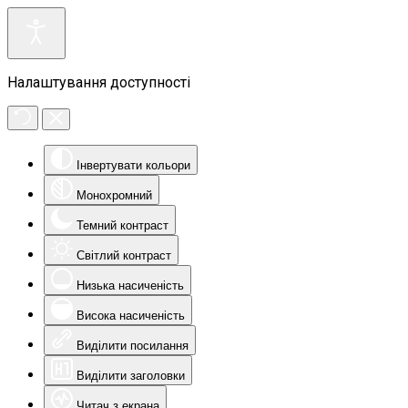
Налаштування доступності
Інвертувати кольори
Монохромний
Темний контраст
Світлий контраст
Низька насиченість
Висока насиченість
Виділити посилання
Виділити заголовки
Читач з екрана