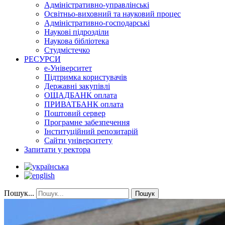
Адміністративно-управлінські
Освітньо-виховний та науковий процес
Адміністративно-господарські
Наукові підрозділи
Наукова бібліотека
Студмістечко
РЕСУРСИ
е-Університет
Підтримка користувачів
Державні закупівлі
ОЩАДБАНК оплата
ПРИВАТБАНК оплата
Поштовий сервер
Програмне забезпечення
Інституційний репозитарій
Сайти університету
Запитати у ректора
Пошук...
Пошук