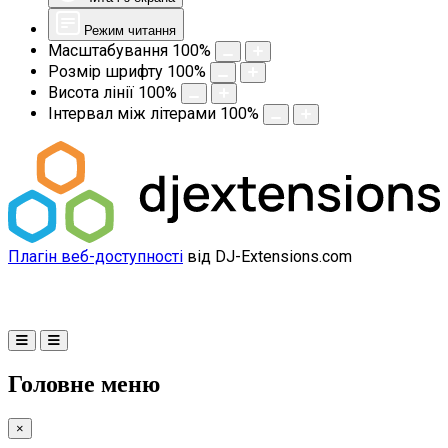
Режим читання
Масштабування
100
%
Розмір шрифту
100
%
Висота лінії
100
%
Інтервал між літерами
100
%
Плагін веб-доступності
від DJ-Extensions.com
Головне меню
×