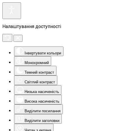
Налаштування доступності
Інвертувати кольори
Монохромний
Темний контраст
Світлий контраст
Низька насиченість
Висока насиченість
Виділити посилання
Виділити заголовки
Читач з екрана