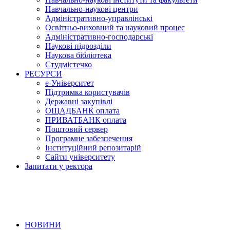
Навчально-наукові центри
Адміністративно-управлінські
Освітньо-виховний та науковий процес
Адміністративно-господарські
Наукові підрозділи
Наукова бібліотека
Студмістечко
РЕСУРСИ
е-Університет
Підтримка користувачів
Державні закупівлі
ОЩАДБАНК оплата
ПРИВАТБАНК оплата
Поштовий сервер
Програмне забезпечення
Інституційний репозитарій
Сайти університету
Запитати у ректора
НОВИНИ