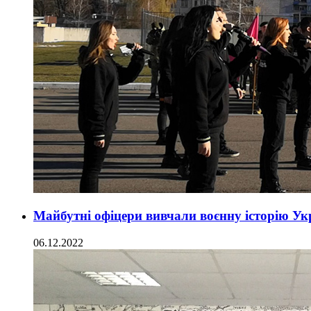
Майбутні офіцери вивчали воєнну історію Ук
06.12.2022