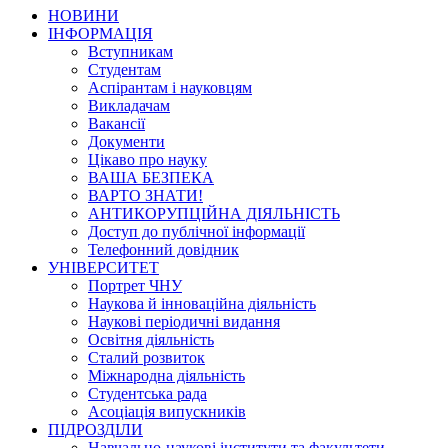
НОВИНИ
ІНФОРМАЦІЯ
Вступникам
Студентам
Аспірантам і науковцям
Викладачам
Вакансії
Документи
Цікаво про науку
ВАША БЕЗПЕКА
ВАРТО ЗНАТИ!
АНТИКОРУПЦІЙНА ДІЯЛЬНІСТЬ
Доступ до публічної інформації
Телефонний довідник
УНІВЕРСИТЕТ
Портрет ЧНУ
Наукова й інноваційна діяльність
Наукові періодичні видання
Освітня діяльність
Сталий розвиток
Міжнародна діяльність
Студентська рада
Асоціація випускників
ПІДРОЗДІЛИ
Навчально-наукові інститути та факультети