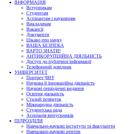
ІНФОРМАЦІЯ
Вступникам
Студентам
Аспірантам і науковцям
Викладачам
Вакансії
Документи
Цікаво про науку
ВАША БЕЗПЕКА
ВАРТО ЗНАТИ!
АНТИКОРУПЦІЙНА ДІЯЛЬНІСТЬ
Доступ до публічної інформації
Телефонний довідник
УНІВЕРСИТЕТ
Портрет ЧНУ
Наукова й інноваційна діяльність
Наукові періодичні видання
Освітня діяльність
Сталий розвиток
Міжнародна діяльність
Студентська рада
Асоціація випускників
ПІДРОЗДІЛИ
Навчально-наукові інститути та факультети
Навчально-наукові центри