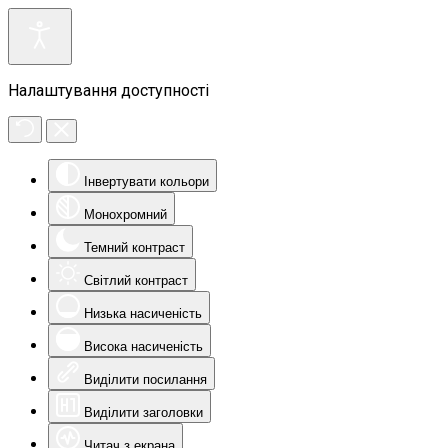
Налаштування доступності
Інвертувати кольори
Монохромний
Темний контраст
Світлий контраст
Низька насиченість
Висока насиченість
Виділити посилання
Виділити заголовки
Читач з екрана