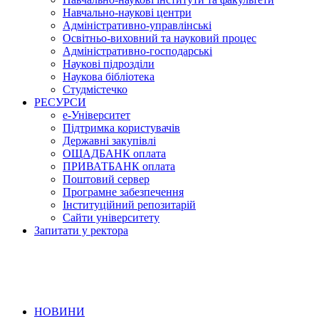
Навчально-наукові центри
Адміністративно-управлінські
Освітньо-виховний та науковий процес
Адміністративно-господарські
Наукові підрозділи
Наукова бібліотека
Студмістечко
РЕСУРСИ
е-Університет
Підтримка користувачів
Державні закупівлі
ОЩАДБАНК оплата
ПРИВАТБАНК оплата
Поштовий сервер
Програмне забезпечення
Інституційний репозитарій
Сайти університету
Запитати у ректора
НОВИНИ