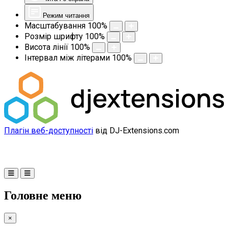
Режим читання
Масштабування
100
%
Розмір шрифту
100
%
Висота лінії
100
%
Інтервал між літерами
100
%
Плагін веб-доступності
від DJ-Extensions.com
Головне меню
×