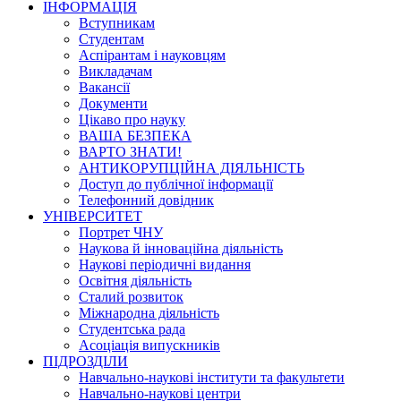
ІНФОРМАЦІЯ
Вступникам
Студентам
Аспірантам і науковцям
Викладачам
Вакансії
Документи
Цікаво про науку
ВАША БЕЗПЕКА
ВАРТО ЗНАТИ!
АНТИКОРУПЦІЙНА ДІЯЛЬНІСТЬ
Доступ до публічної інформації
Телефонний довідник
УНІВЕРСИТЕТ
Портрет ЧНУ
Наукова й інноваційна діяльність
Наукові періодичні видання
Освітня діяльність
Сталий розвиток
Міжнародна діяльність
Студентська рада
Асоціація випускників
ПІДРОЗДІЛИ
Навчально-наукові інститути та факультети
Навчально-наукові центри