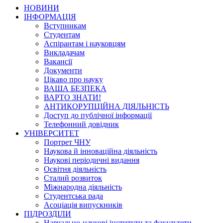
НОВИНИ
ІНФОРМАЦІЯ
Вступникам
Студентам
Аспірантам і науковцям
Викладачам
Вакансії
Документи
Цікаво про науку
ВАША БЕЗПЕКА
ВАРТО ЗНАТИ!
АНТИКОРУПЦІЙНА ДІЯЛЬНІСТЬ
Доступ до публічної інформації
Телефонний довідник
УНІВЕРСИТЕТ
Портрет ЧНУ
Наукова й інноваційна діяльність
Наукові періодичні видання
Освітня діяльність
Сталий розвиток
Міжнародна діяльність
Студентська рада
Асоціація випускників
ПІДРОЗДІЛИ
Навчально-наукові інститути та факультети