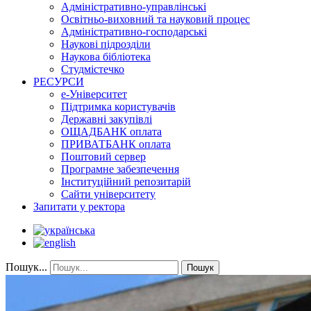
Адміністративно-управлінські
Освітньо-виховний та науковий процес
Адміністративно-господарські
Наукові підрозділи
Наукова бібліотека
Студмістечко
РЕСУРСИ
е-Університет
Підтримка користувачів
Державні закупівлі
ОЩАДБАНК оплата
ПРИВАТБАНК оплата
Поштовий сервер
Програмне забезпечення
Інституційний репозитарій
Сайти університету
Запитати у ректора
Пошук...
Пошук