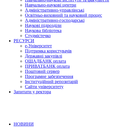
Навчально-наукові центри
Адміністративно-управлінські
Освітньо-виховний та науковий процес
Адміністративно-господарські
Наукові підрозділи
Наукова бібліотека
Студмістечко
РЕСУРСИ
е-Університет
Підтримка користувачів
Державні закупівлі
ОЩАДБАНК оплата
ПРИВАТБАНК оплата
Поштовий сервер
Програмне забезпечення
Інституційний репозитарій
Сайти університету
Запитати у ректора
НОВИНИ