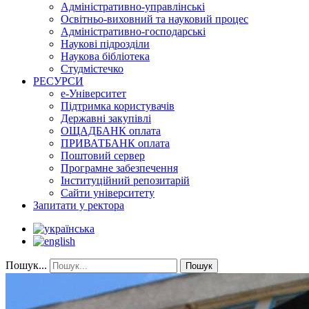
Адміністративно-управлінські
Освітньо-виховний та науковий процес
Адміністративно-господарські
Наукові підрозділи
Наукова бібліотека
Студмістечко
РЕСУРСИ
е-Університет
Підтримка користувачів
Державні закупівлі
ОЩАДБАНК оплата
ПРИВАТБАНК оплата
Поштовий сервер
Програмне забезпечення
Інституційний репозитарій
Сайти університету
Запитати у ректора
Пошук...
Пошук