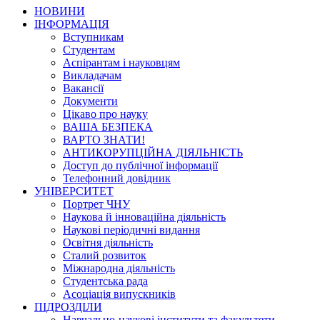
НОВИНИ
ІНФОРМАЦІЯ
Вступникам
Студентам
Аспірантам і науковцям
Викладачам
Вакансії
Документи
Цікаво про науку
ВАША БЕЗПЕКА
ВАРТО ЗНАТИ!
АНТИКОРУПЦІЙНА ДІЯЛЬНІСТЬ
Доступ до публічної інформації
Телефонний довідник
УНІВЕРСИТЕТ
Портрет ЧНУ
Наукова й інноваційна діяльність
Наукові періодичні видання
Освітня діяльність
Сталий розвиток
Міжнародна діяльність
Студентська рада
Асоціація випускників
ПІДРОЗДІЛИ
Навчально-наукові інститути та факультети