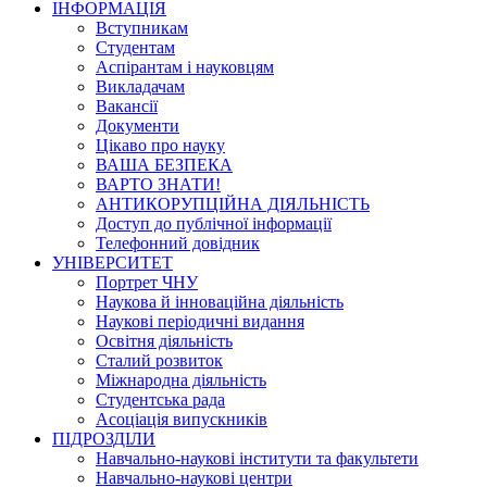
ІНФОРМАЦІЯ
Вступникам
Студентам
Аспірантам і науковцям
Викладачам
Вакансії
Документи
Цікаво про науку
ВАША БЕЗПЕКА
ВАРТО ЗНАТИ!
АНТИКОРУПЦІЙНА ДІЯЛЬНІСТЬ
Доступ до публічної інформації
Телефонний довідник
УНІВЕРСИТЕТ
Портрет ЧНУ
Наукова й інноваційна діяльність
Наукові періодичні видання
Освітня діяльність
Сталий розвиток
Міжнародна діяльність
Студентська рада
Асоціація випускників
ПІДРОЗДІЛИ
Навчально-наукові інститути та факультети
Навчально-наукові центри