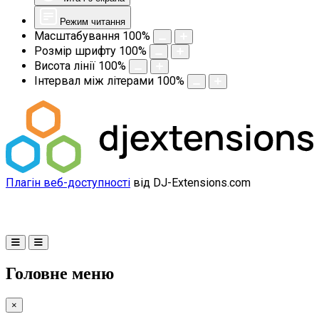
Режим читання
Масштабування
100
%
Розмір шрифту
100
%
Висота лінії
100
%
Інтервал між літерами
100
%
Плагін веб-доступності
від DJ-Extensions.com
Головне меню
×