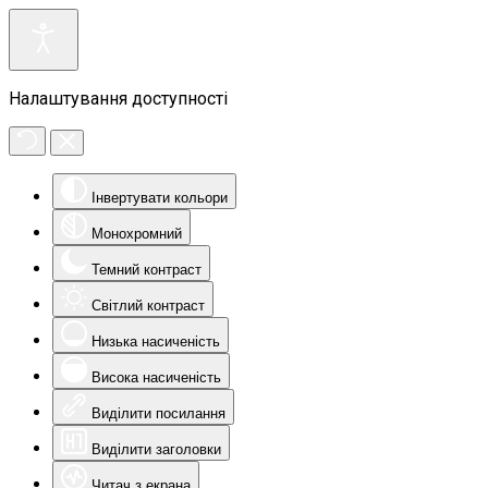
Налаштування доступності
Інвертувати кольори
Монохромний
Темний контраст
Світлий контраст
Низька насиченість
Висока насиченість
Виділити посилання
Виділити заголовки
Читач з екрана