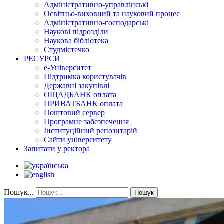
Адміністративно-управлінські
Освітньо-виховний та науковий процес
Адміністративно-господарські
Наукові підрозділи
Наукова бібліотека
Студмістечко
РЕСУРСИ
е-Університет
Підтримка користувачів
Державні закупівлі
ОЩАДБАНК оплата
ПРИВАТБАНК оплата
Поштовий сервер
Програмне забезпечення
Інституційний репозитарій
Сайти університету
Запитати у ректора
Пошук...
Пошук