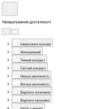
Налаштування доступності
Інвертувати кольори
Монохромний
Темний контраст
Світлий контраст
Низька насиченість
Висока насиченість
Виділити посилання
Виділити заголовки
Читач з екрана