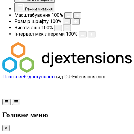
Режим читання
Масштабування
100
%
Розмір шрифту
100
%
Висота лінії
100
%
Інтервал між літерами
100
%
Плагін веб-доступності
від DJ-Extensions.com
Головне меню
×