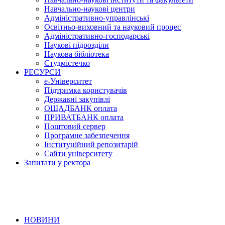
Навчально-наукові центри
Адміністративно-управлінські
Освітньо-виховний та науковий процес
Адміністративно-господарські
Наукові підрозділи
Наукова бібліотека
Студмістечко
РЕСУРСИ
е-Університет
Підтримка користувачів
Державні закупівлі
ОЩАДБАНК оплата
ПРИВАТБАНК оплата
Поштовий сервер
Програмне забезпечення
Інституційний репозитарій
Сайти університету
Запитати у ректора
НОВИНИ