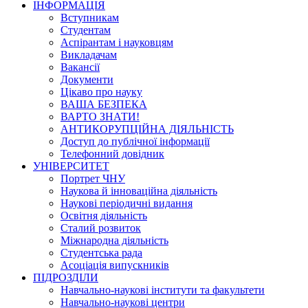
ІНФОРМАЦІЯ
Вступникам
Студентам
Аспірантам і науковцям
Викладачам
Вакансії
Документи
Цікаво про науку
ВАША БЕЗПЕКА
ВАРТО ЗНАТИ!
АНТИКОРУПЦІЙНА ДІЯЛЬНІСТЬ
Доступ до публічної інформації
Телефонний довідник
УНІВЕРСИТЕТ
Портрет ЧНУ
Наукова й інноваційна діяльність
Наукові періодичні видання
Освітня діяльність
Сталий розвиток
Міжнародна діяльність
Студентська рада
Асоціація випускників
ПІДРОЗДІЛИ
Навчально-наукові інститути та факультети
Навчально-наукові центри