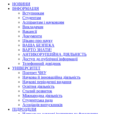
НОВИНИ
ІНФОРМАЦІЯ
Вступникам
Студентам
Аспірантам і науковцям
Викладачам
Вакансії
Документи
Цікаво про науку
ВАША БЕЗПЕКА
ВАРТО ЗНАТИ!
АНТИКОРУПЦІЙНА ДІЯЛЬНІСТЬ
Доступ до публічної інформації
Телефонний довідник
УНІВЕРСИТЕТ
Портрет ЧНУ
Наукова й інноваційна діяльність
Наукові періодичні видання
Освітня діяльність
Сталий розвиток
Міжнародна діяльність
Студентська рада
Асоціація випускників
ПІДРОЗДІЛИ
Навчально-наукові інститути та факультети