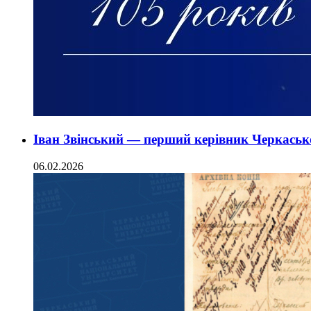
Іван Звінський — перший керівник Черкасько
06.02.2026